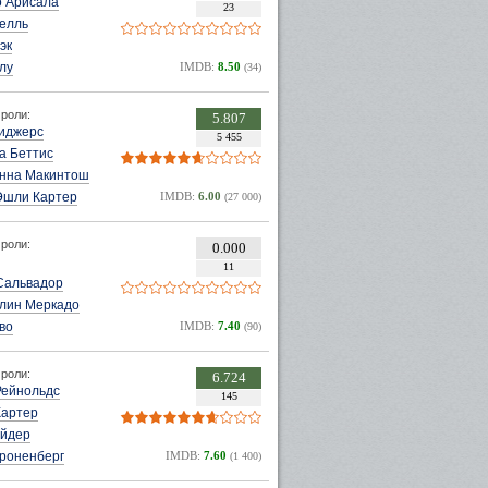
о Арисала
23
Белль
эк
лу
IMDB:
8.50
(34)
роли:
5.807
иджерс
5 455
а Беттис
нна Макинтош
Эшли Картер
IMDB:
6.00
(27 000)
роли:
0.000
11
Сальвадор
лин Меркадо
во
IMDB:
7.40
(90)
роли:
6.724
Рейнольдс
145
Картер
айдер
Кроненберг
IMDB:
7.60
(1 400)