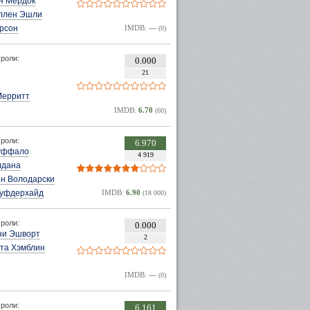
н Мердок
ллен Эшли
ерсон
IMDB:
—
(0)
роли:
0.000
21
Мерритт
IMDB:
6.70
(60)
роли:
6.970
уффало
4 919
лдана
н Володарски
уфдерхайд
IMDB:
6.90
(18 000)
роли:
0.000
ни Эшворт
2
та Хэмблин
IMDB:
—
(0)
роли:
6.161