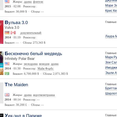
Джулиа
Жанры:
драма
фэнтези
Мэри Э
2015
· 02:08 · Режиссер:
Крис К
Бюджет: 30,000 $ · Сборы: —
Вульва 3.0
Главные 
Vulva 3.0
документальный
Лаура 
2014
· 01:19 · Режиссер:
Бюджет: — · Сборы: 273,343 $
Бесконечно белый медведь
Главные 
Марк Р
Infinitely Polar Bear
Зои Са
Жанры:
мелодрама
комедия
драма
Имоджи
2014
· 01:30 · Режиссер:
Майя Форбс
Эшли А
Бюджет: 6,700,000 $ · Сборы: 2,071,383 $
The Maiden
Главные 
Бритта
Шарлот
Жанры:
драма
короткометражка
2014
· 00:14 · Режиссер: —
Бюджет: 30,200 £ · Сборы: —
Уик-энд в Париже
Главные 