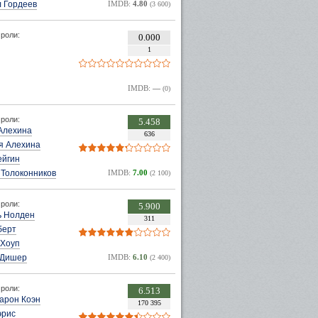
л Гордеев
IMDB:
4.80
(3 600)
роли:
0.000
1
IMDB:
—
(0)
роли:
5.458
Алехина
636
я Алехина
ейгин
 Толоконников
IMDB:
7.00
(2 100)
роли:
5.900
 Нолден
311
берт
 Хоуп
 Дишер
IMDB:
6.10
(2 400)
роли:
6.513
арон Коэн
170 395
эрис