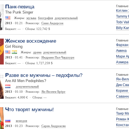
Панк-певица
Главные 
Кэтлин
The Punk Singer
Tammy 
Жанры:
музыка
биография
документальный
Tobi Vai
2013
· 01:21 · Режиссер:
Сини Андерсон
Billy Ka
Бюджет: — · Сборы: 122,742 $
Женское восхождение
Главные 
Фархан
Girl Rising
Амина
Жанры:
драма
документальный
Мари А
2013
· 01:41 · Режиссер:
Индрани Пал-Чаудхури
Азмера
Бюджет: — · Сборы: 1,727,259 $
Разве все мужчины – педофилы?
Главные 
Ян-Вил
Are All Men Pedophiles?
Дик Св
документальный
Корине
2013
· 01:10 · Режиссер:
Ян-Виллем Брёре
Саванн
Бюджет: 4,000 € · Сборы: —
Что творят мужчины!
Главные 
Таир М
Роман 
комедия
Конста
2013
· 01:23 · Режиссер:
Сарик Андреасян