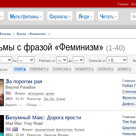
Главная
Доб
Мультфильмы
Сериалы
Люди
Читать
Фильмы
Фразы: «Феминизм»
ьмы с фразой «Феминизм»
(1-40)
по
Рейтинг от
до
Голосов от
В
ГОДУ
РЕЙТИНГУ
ГОЛОСАМ
БЮДЖЕТУ
СБОРАМ
ДЛИНЕ
а по:
За порогом рая
Главные 
Райан 
Beyond Paradise
Спенсе
Жанры:
мелодрама
драма
Франси
2015
· 01:41 · Режиссер:
Дж.Дж. Алани
Дафна 
Бюджет: — · Сборы: —
Безумный Макс: Дорога ярости
Главные 
Том Ха
Mad Max: Fury Road
Шарлиз
Жанры:
приключения
фантастика
боевик
Никола
2015
· 02:00 · Режиссер:
Джордж Миллер