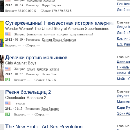
Бен Кин
2012
· 01:23 · Режиссер:
Ларри Чарльз
Джейсо
Бюджет: 65,000,000 $ · Сборы: 179,379,533 $
Суперженщины! Неизвестная история американских 
Главные 
Линда 
Wonder Women! The Untold Story of American Superheroines
Джейн 
Жанры:
фантастика
фэнтези
история
документальный
Кэтлин
2012
· 01:19 · Режиссер:
Кристи Гевара-Флэнаган
L.S. Kim
Бюджет: — · Сборы: —
Девочки против мальчиков
Главные 
Даниэл
Girls Against Boys
Николь
Жанры:
драма
триллер
ужасы
Лиам Э
2012
· 01:27 · Режиссер:
Остин Чик
Майкл 
Бюджет: — · Сборы: 7,529 $
Резня болельщиц 2
Главные 
Джулия
Cheerleader Massacre 2
Мишель
ужасы
Кари Ру
2011
· 01:15 · Режиссер:
Брэд Рашинг
Эрик Ак
Бюджет: — · Сборы: —
The New Erotic: Art Sex Revolution
Главные 