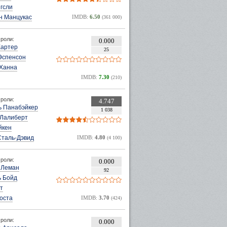
гсли
н Манцукас
IMDB:
6.50
(361 000)
супергероинь
роли:
0.000
Картер
25
Эспенсон
 Ханна
IMDB:
7.30
(210)
роли:
4.747
ь Панабэйкер
1 038
 Лалиберт
йкен
Сталь-Дэвид
IMDB:
4.80
(4 100)
роли:
0.000
 Леман
92
 Бойд
т
оста
IMDB:
3.70
(424)
роли:
0.000