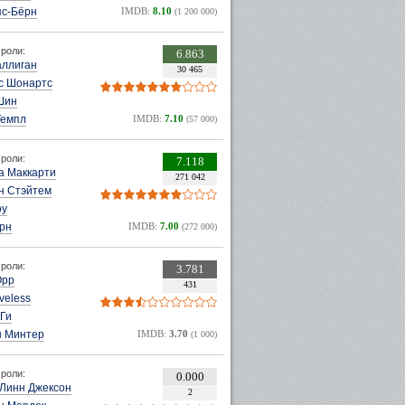
яс-Бёрн
IMDB:
8.10
(1 200 000)
роли:
6.863
аллиган
30 465
с Шонартс
Шин
Темпл
IMDB:
7.10
(57 000)
роли:
7.118
а Маккарти
271 042
н Стэйтем
оу
ирн
IMDB:
7.00
(272 000)
роли:
3.781
Орр
431
veless
кГи
н Минтер
IMDB:
3.70
(1 000)
роли:
0.000
 Линн Джексон
2