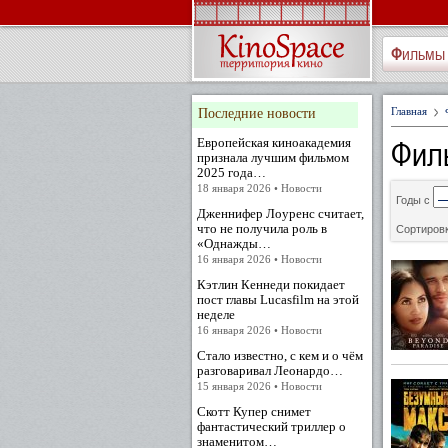
Фильмы
Главная
Последние новости
Фил
Европейская киноакадемия
признала лучшим фильмом
2025 года…
18 января 2026 • Новости
Годы с
Дженнифер Лоуренс считает,
что не получила роль в
Сортировк
«Однажды…
16 января 2026 • Новости
Кэтлин Кеннеди покидает
пост главы Lucasfilm на этой
неделе
16 января 2026 • Новости
Стало известно, с кем и о чём
разговаривал Леонардо…
15 января 2026 • Новости
Скотт Купер снимет
фантастический триллер о
знаменитом…