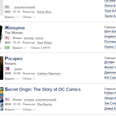
Октави
Лекси 
документальный
Тори Бл
2011
· 01:34 · Режиссер:
Рамзи Абед
Эшли Б
Бюджет: — · Сборы: —
Женщина
Главные 
Шон Бр
The Woman
Анджел
Жанры:
триллер
ужасы
Поллиа
2011
· 01:43 · Режиссер:
Лаки Макки
Лорен 
Бюджет: — · Сборы: 1,449 $
Росарио
Главные 
Долфи
Rosario
Филип 
драма
Дженни
2010
· 02:00 · Режиссер:
Альберт Мартинес
Юл Сер
Бюджет: — · Сборы: —
Secret Origin: The Story of DC Comics
Главные 
Райан 
Линда 
Жанры:
история
документальный
Зак Сн
2010
· 01:30 · Режиссер:
Мак Картер
Дэвид 
Бюджет: — · Сборы: —