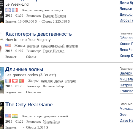
Джим Б
Le Week-End
Линдси
Жанры:
мелодрама
комедия
Джефф 
2013
· 01:33 · Режиссер:
Роджер Мичелл
Игорь Г
Бюджет: 10,000,000 $ · Сборы: 2,225,098 $
Как потерять девственность
Главные 
Эбиола
How to Lose Your Virginity
Ханне 
Жанры:
комедия
документальный
новости
Лена Ч
2013
· 01:07 · Режиссер:
Тереза Шехтер
Хезер 
Бюджет: — · Сборы: —
Длинные волны
Главные 
Валери
Les grandes ondes (à l'ouest)
Мишель
Жанры:
комедия
драма
история
Патрик
2013
· 01:25 · Режиссер:
Лионель Байер
Francis
Бюджет: — · Сборы: —
The Only Real Game
Главные 
Мелисс
Geet
Жанры:
спорт
документальный
Dave Pa
2013
· 01:22 · Режиссер:
Мирра Бэнк
Бюджет: — · Сборы: 5,384 $