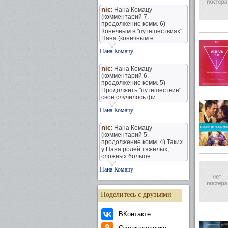
nic
: Нана Комацу
(комментарий 7,
продолжение комм. 6)
Конечным в "путешествиях"
Нана (конечным е ...
Нана Комацу
nic
: Нана Комацу
(комментарий 6,
продолжение комм. 5)
Продолжить "путешествие"
своё случилось фи ...
Нана Комацу
nic
: Нана Комацу
(комментарий 5,
продолжение комм. 4) Таких
у Нана ролей тяжёлых,
сложных больше ...
Нана Комацу
Поделитесь с друзьями
ВКонтакте