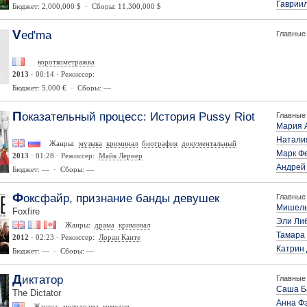
Гаврии
Бюджет: 2,000,000 $ · Сборы: 11,300,000 $
Ved'ma
Главные 
короткометражка
2013
· 00:14 · Режиссер:
Бюджет: 5,000 € · Сборы: —
Показательный процесс: История Pussy Riot
Главные 
Мария 
Натали
Жанры:
музыка
криминал
биография
документальный
Марк Ф
2013
· 01:28 · Режиссер:
Майк Лернер
Андрей
Бюджет: — · Сборы: —
Фоксфайр, признание банды девушек
Главные 
Мишель
Foxfire
Эли Ли
Жанры:
драма
криминал
Тамара
2012
· 02:23 · Режиссер:
Лоран Канте
Катрин
Бюджет: — · Сборы: —
Диктатор
Главные 
Саша Б
The Dictator
Анна Ф
Жанры:
мелодрама
комедия