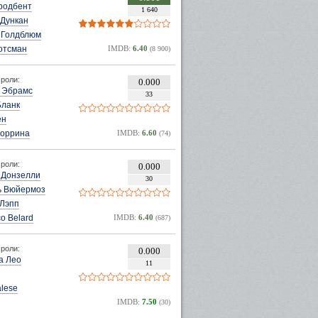
родбент
1 640
 Дункан
Голдблюм
отсман
IMDB:
6.40
(8 900)
роли:
0.000
 Эбрамс
33
Бланк
ен
Коррина
IMDB:
6.60
(74)
роли:
0.000
 Донзелли
30
 Вюйермоз
 Лэпп
co Belard
IMDB:
6.40
(687)
роли:
0.000
а Лео
11
lese
IMDB:
7.50
(30)