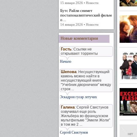
15 января 2026 • Новости
Бутс Райли снимет
постапокалиптический фильм
о…
14 января 2026 • Новости
Новые комментарии
Гость
: Ссылки не
открывают торренты
Начало
Шепова
: Несуществующий
камень можно найти в
несуществующей книге
"Учебник дворничихи" между
строк ...
Эскадрон гусар летучих
Галина
: Сергей Свистунов
озвучивал еще роль
Жильбера во французском
мультфильме "Эмили Жоли"
в том же 2 ...
Сергей Свистунов