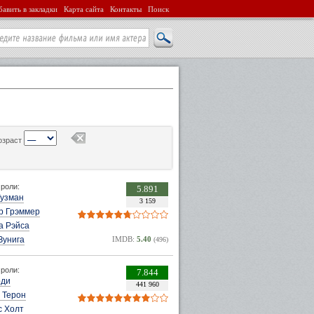
авить в закладки
Карта сайта
Контакты
Поиск
озраст
роли:
5.891
Гузман
3 159
р Грэммер
а Рэйса
Зунига
IMDB:
5.40
(496)
роли:
7.844
рди
441 960
 Терон
с Холт