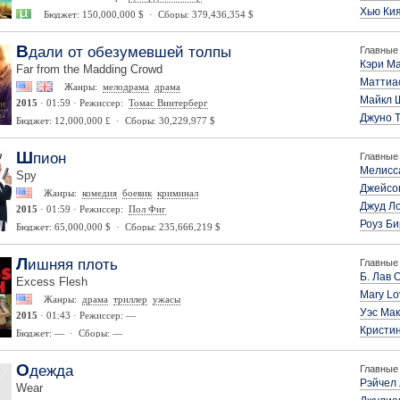
Хью Ки
Бюджет: 150,000,000 $ · Сборы: 379,436,354 $
Вдали от обезумевшей толпы
Главные 
Кэри М
Far from the Madding Crowd
Маттиа
Жанры:
мелодрама
драма
Майкл 
2015
· 01:59 · Режиссер:
Томас Винтерберг
Джуно 
Бюджет: 12,000,000 £ · Сборы: 30,229,977 $
Шпион
Главные 
Мелисс
Spy
Джейсо
Жанры:
комедия
боевик
криминал
Джуд Л
2015
· 01:59 · Режиссер:
Пол Фиг
Роуз Б
Бюджет: 65,000,000 $ · Сборы: 235,666,219 $
Лишняя плоть
Главные 
Б. Лав 
Excess Flesh
Mary Lo
Жанры:
драма
триллер
ужасы
Уэс Ма
2015
· 01:43 · Режиссер: —
Кристи
Бюджет: — · Сборы: —
Одежда
Главные 
Рэйчел
Wear