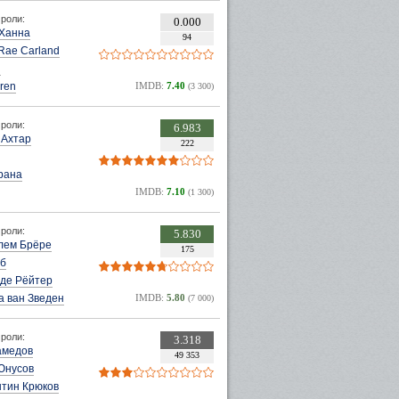
роли:
0.000
 Ханна
94
Rae Carland
l
rren
IMDB:
7.40
(3 300)
роли:
6.983
 Ахтар
222
рана
IMDB:
7.10
(1 300)
роли:
5.830
лем Брёре
175
аб
 де Рёйтер
а ван Зведен
IMDB:
5.80
(7 000)
роли:
3.318
амедов
49 353
Юнусов
нтин Крюков