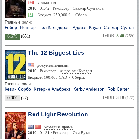
криминал
2010
· 01:42 · Режиссер:
Санжар Султанов
Бюджет: 250,000 $ · Сборы: —
Главные роли:
Роберт Неппер
Пол Кальдерон
Адриан Кауэн
Санжар Султано
IMDB:
5.40
(259)
6.679
(
651
)
The 12 Biggest Lies
документальный
2010
· Режиссер:
Андре ван Хирдэн
Бюджет: 160,000 CAD · Сборы: —
Главные роли:
Кевин Сорбо
Кэтерин Альбрехт
Kerby Anderson
Rob Carter
IMDB:
3.10
(122)
0.000
(
27
)
Red Light Revolution
комедия
драма
2010
· 01:31 · Режиссер:
Сэм Вутас