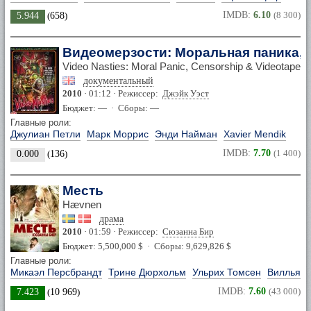
IMDB:
6.10
(8 300)
5.944
(
658
)
Видеомерзости: Моральная паника, 
Video Nasties: Moral Panic, Censorship & Videotape
документальный
2010
· 01:12 · Режиссер:
Джэйк Уэст
Бюджет: — · Сборы: —
Главные роли:
Джулиан Петли
Марк Моррис
Энди Найман
Xavier Mendik
IMDB:
7.70
(1 400)
0.000
(
136
)
Месть
Hævnen
драма
2010
· 01:59 · Режиссер:
Сюзанна Бир
Бюджет: 5,500,000 $ · Сборы: 9,629,826 $
Главные роли:
Микаэл Персбрандт
Трине Дюрхольм
Ульрих Томсен
Вилльям 
IMDB:
7.60
(43 000)
7.423
(
10 969
)