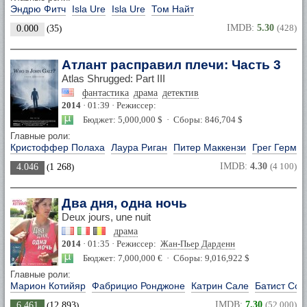
Эндрю Фитч
Isla Ure
Isla Ure
Том Найт
IMDB:
5.30
(428)
0.000
(
35
)
Атлант расправил плечи: Часть 3
Atlas Shrugged: Part III
фантастика
драма
детектив
2014
· 01:39 · Режиссер:
Бюджет: 5,000,000 $ · Сборы: 846,704 $
Главные роли:
Кристоффер Полаха
Лаура Риган
Питер Маккензи
Грег Герма
IMDB:
4.30
(4 100)
4.046
(
1 268
)
Два дня, одна ночь
Deux jours, une nuit
драма
2014
· 01:35 · Режиссер:
Жан-Пьер Дарденн
Бюджет: 7,000,000 € · Сборы: 9,016,922 $
Главные роли:
Марион Котийяр
Фабрицио Ронджоне
Катрин Сале
Батист Сор
IMDB:
7.30
(52 000)
6.461
(
12 893
)