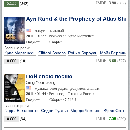
IMDB:
3.90
(382)
5.533
(
349
)
Ayn Rand & the Prophecy of Atlas Shr
документальный
2011
· 01:27 · Режиссер:
Крис Мортенсен
Бюджет: — · Сборы: —
Главные роли:
Крис Мортенсен
Clifford Asness
Райиа Бароуди
Майк Берлинер
IMDB:
5.60
(527)
0.000
(
10
)
Пой свою песню
Sing Your Song
музыка
биография
документальный
2011
· 01:44 · Режиссер:
Сюзанна Росток
Бюджет: — · Сборы: 47,718 $
Главные роли:
Гарри Белафонте
Сидни Пуатье
Мардж Чэмпион
Фран Скотт А
IMDB:
7.50
(526)
0.000
(
34
)