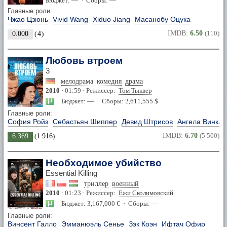
Бюджет: — · Сборы: —
Главные роли:
Чжао Цзюнь
Vivid Wang
Xiduo Jiang
Масанобу Оцука
IMDB:
6.50
(110)
0.000
(
4
)
Любовь втроем
3
мелодрама
комедия
драма
2010
· 01:59 · Режиссер:
Том Тыквер
Бюджет: — · Сборы: 2,611,555 $
Главные роли:
София Ройз
Себастьян Шиппер
Девид Штрисов
Ангела Винкле
IMDB:
6.70
(5 500)
6.369
(
1 916
)
Необходимое убийство
Essential Killing
триллер
военный
2010
· 01:23 · Режиссер:
Ежи Сколимовский
Бюджет: 3,167,000 € · Сборы: —
Главные роли:
Винсент Галло
Эмманюэль Сенье
Зэк Коэн
Ифтач Офир