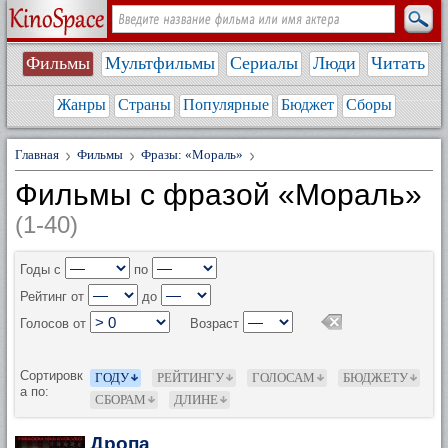
Фильмы
Мультфильмы
Сериалы
Люди
Читать
Жанры
Страны
Популярные
Бюджет
Сборы
Главная
Фильмы
Фразы: «Мораль»
Фильмы с фразой «Мораль»
(1-40)
Годы с
по
Рейтинг от
до
Голосов от
Возраст
Сортировк
ГОДУ
РЕЙТИНГУ
ГОЛОСАМ
БЮДЖЕТУ
а по:
СБОРАМ
ДЛИНЕ
Дропа