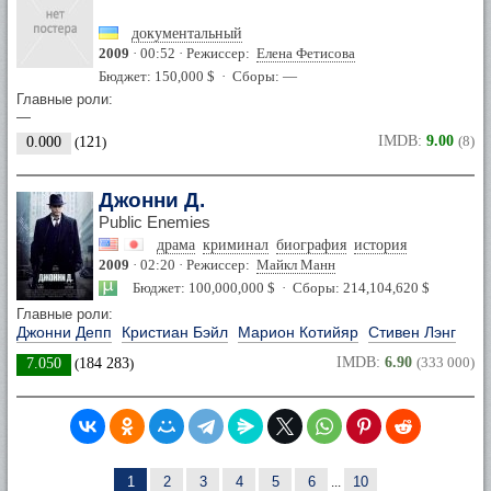
документальный
2009
· 00:52 · Режиссер:
Елена Фетисова
Бюджет: 150,000 $ · Сборы: —
Главные роли:
—
IMDB:
9.00
(8)
0.000
(
121
)
Джонни Д.
Public Enemies
драма
криминал
биография
история
2009
· 02:20 · Режиссер:
Майкл Манн
Бюджет: 100,000,000 $ · Сборы: 214,104,620 $
Главные роли:
Джонни Депп
Кристиан Бэйл
Марион Котийяр
Стивен Лэнг
IMDB:
6.90
(333 000)
7.050
(
184 283
)
1
2
3
4
5
6
...
10