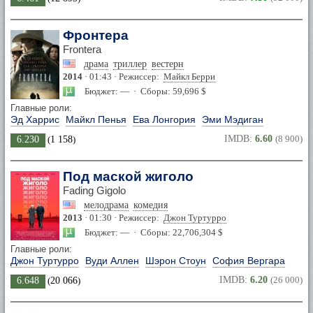
Фронтера
Frontera
драма
триллер
вестерн
2014
· 01:43 · Режиссер:
Майкл Берри
Бюджет: — · Сборы: 59,696 $
Главные роли:
Эд Харрис
Майкл Пенья
Ева Лонгория
Эми Мэдиган
IMDB:
6.60
(8 900)
6.230
(
1 158
)
Под маской жиголо
Fading Gigolo
мелодрама
комедия
2013
· 01:30 · Режиссер:
Джон Туртурро
Бюджет: — · Сборы: 22,706,304 $
Главные роли:
Джон Туртурро
Вуди Аллен
Шэрон Стоун
София Вергара
IMDB:
6.20
(26 000)
6.648
(
20 066
)