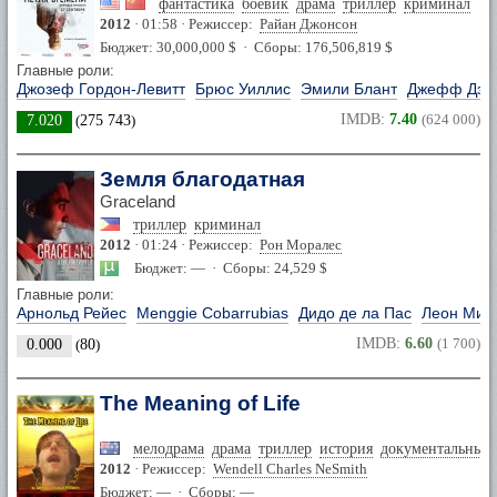
фантастика
боевик
драма
триллер
криминал
2012
· 01:58 · Режиссер:
Райан Джонсон
Бюджет: 30,000,000 $ · Сборы: 176,506,819 $
Главные роли:
Джозеф Гордон-Левитт
Брюс Уиллис
Эмили Блант
Джефф Дэн
IMDB:
7.40
(624 000)
7.020
(
275 743
)
Земля благодатная
Graceland
триллер
криминал
2012
· 01:24 · Режиссер:
Рон Моралес
Бюджет: — · Сборы: 24,529 $
Главные роли:
Арнольд Рейес
Menggie Cobarrubias
Дидо де ла Пас
Леон Миг
IMDB:
6.60
(1 700)
0.000
(
80
)
The Meaning of Life
мелодрама
драма
триллер
история
документальный
2012
· Режиссер:
Wendell Charles NeSmith
Бюджет: — · Сборы: —