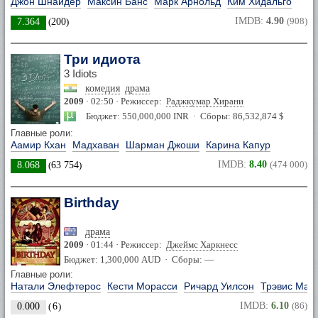
Джон Шнайдер
Максин Банс
Марк Арнольд
Ким Хидальго
IMDB:
4.90
(908)
7.364
(
200
)
Три идиота
3 Idiots
комедия
драма
2009
· 02:50 · Режиссер:
Раджкумар Хирани
Бюджет: 550,000,000 INR · Сборы: 86,532,874 $
Главные роли:
Аамир Кхан
Мадхаван
Шарман Джоши
Карина Капур
IMDB:
8.40
(474 000)
8.068
(
63 754
)
Birthday
драма
2009
· 01:44 · Режиссер:
Джеймс Харкнесс
Бюджет: 1,300,000 AUD · Сборы: —
Главные роли:
Натали Элефтерос
Кести Морасси
Ричард Уилсон
Трэвис Мак
IMDB:
6.10
(86)
0.000
(
6
)