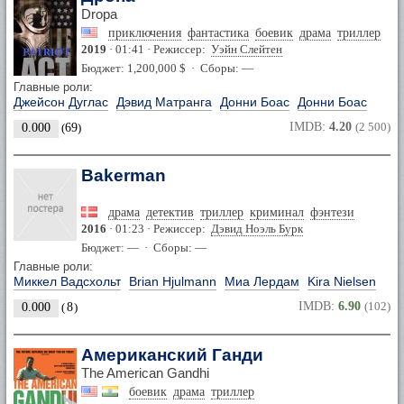
Dropa
приключения
фантастика
боевик
драма
триллер
2019
· 01:41 · Режиссер:
Уэйн Слейтен
Бюджет: 1,200,000 $ · Сборы: —
Главные роли:
Джейсон Дуглас
Дэвид Матранга
Донни Боас
Донни Боас
IMDB:
4.20
(2 500)
0.000
(
69
)
Bakerman
драма
детектив
триллер
криминал
фэнтези
2016
· 01:23 · Режиссер:
Дэвид Ноэль Бурк
Бюджет: — · Сборы: —
Главные роли:
Миккел Вадсхольт
Brian Hjulmann
Миа Лердам
Kira Nielsen
IMDB:
6.90
(102)
0.000
(
8
)
Американский Ганди
The American Gandhi
боевик
драма
триллер