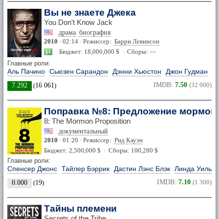
Вы не знаете Джека
You Don't Know Jack
драма
биография
2010
· 02:14 · Режиссер:
Барри Левинсон
Бюджет: 18,000,000 $ · Сборы: —
Главные роли:
Аль Пачино
Сьюзен Сарандон
Дэнни Хьюстон
Джон Гудман
IMDB:
7.50
(32 000)
7.292
(
16 061
)
Поправка №8: Предложение мормон
8: The Mormon Proposition
документальный
2010
· 01:20 · Режиссер:
Рид Кауэн
Бюджет: 2,500,000 $ · Сборы: 100,280 $
Главные роли:
Спенсер Джонс
Тайлер Бэррик
Дастин Лэнс Блэк
Линда Уильям
IMDB:
7.10
(1 300)
0.000
(
19
)
Тайны племени
Secrets of the Tribe