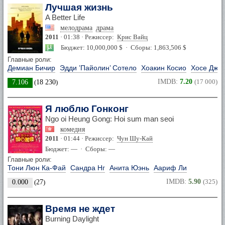
Лучшая жизнь
A Better Life
мелодрама
драма
2011
· 01:38 · Режиссер:
Крис Вайц
Бюджет: 10,000,000 $ · Сборы: 1,863,506 $
Главные роли:
Демиан Бичир
Эдди ’Пайолин’ Сотело
Хоакин Косио
Хосе Джу
IMDB:
7.20
(17 000)
7.106
(
18 230
)
Я люблю Гонконг
Ngo oi Heung Gong: Hoi sum man seoi
комедия
2011
· 01:44 · Режиссер:
Чун Шу-Кай
Бюджет: — · Сборы: —
Главные роли:
Тони Люн Ка-Фай
Сандра Нг
Анита Юэнь
Аариф Ли
IMDB:
5.90
(325)
0.000
(
27
)
Время не ждет
Burning Daylight