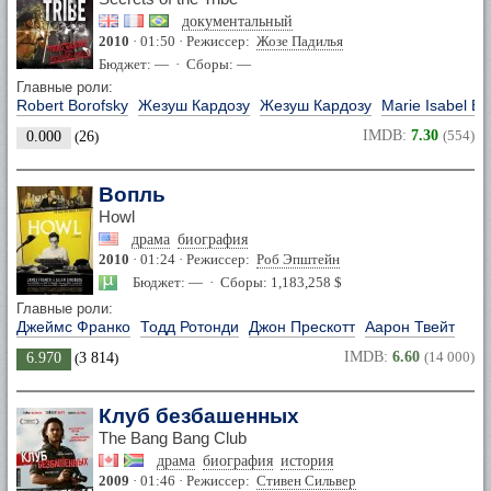
документальный
2010
· 01:50 · Режиссер:
Жозе Падилья
Бюджет: — · Сборы: —
Главные роли:
Robert Borofsky
Жезуш Кардозу
Жезуш Кардозу
Marie Isabel Egu
IMDB:
7.30
(554)
0.000
(
26
)
Вопль
Howl
драма
биография
2010
· 01:24 · Режиссер:
Роб Эпштейн
Бюджет: — · Сборы: 1,183,258 $
Главные роли:
Джеймс Франко
Тодд Ротонди
Джон Прескотт
Аарон Твейт
IMDB:
6.60
(14 000)
6.970
(
3 814
)
Клуб безбашенных
The Bang Bang Club
драма
биография
история
2009
· 01:46 · Режиссер:
Стивен Сильвер