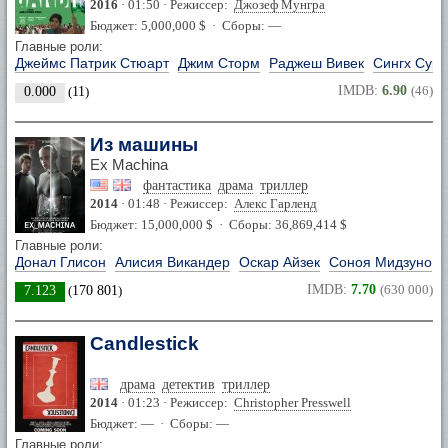
2016
· 01:50 · Режиссер:
Джозеф Мунгра
Бюджет: 5,000,000 $ · Сборы: —
Главные роли:
Джеймс Патрик Стюарт
Джим Сторм
Раджеш Вивек
Сингх Сур
IMDB:
6.90
(46)
0.000
(
11
)
Из машины
Ex Machina
фантастика
драма
триллер
2014
· 01:48 · Режиссер:
Алекс Гарленд
Бюджет: 15,000,000 $ · Сборы: 36,869,414 $
Главные роли:
Донал Глисон
Алисия Викандер
Оскар Айзек
Соноя Мидзуно
IMDB:
7.70
(630 000)
7.123
(
170 801
)
Candlestick
драма
детектив
триллер
2014
· 01:23 · Режиссер:
Christopher Presswell
Бюджет: — · Сборы: —
Главные роли: