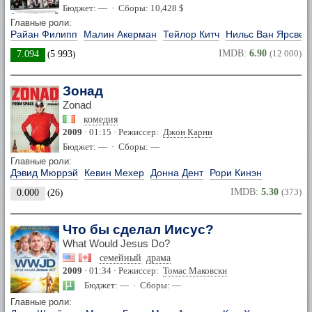
Бюджет: — · Сборы: 10,428 $
Главные роли:
Райан Филипп
Малин Акерман
Тейлор Китч
Нильс Ван Ярсвел
IMDB:
6.90
(12 000)
7.094
(
5 993
)
Зонад
Zonad
комедия
2009
· 01:15 · Режиссер:
Джон Карни
Бюджет: — · Сборы: —
Главные роли:
Дэвид Мюррэй
Кевин Мехер
Донна Дент
Рори Кинэн
IMDB:
5.30
(373)
0.000
(
26
)
Что бы сделал Иисус?
What Would Jesus Do?
семейный
драма
2009
· 01:34 · Режиссер:
Томас Маковски
Бюджет: — · Сборы: —
Главные роли: