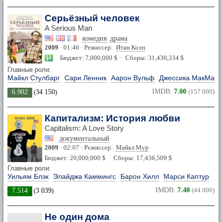
Серьёзный человек
A Serious Man
комедия
драма
2009
· 01:46 · Режиссер:
Итан Коэн
Бюджет: 7,000,000 $ · Сборы: 31,430,334 $
Главные роли:
Майкл Стулбарг
Сари Ленник
Аарон Вульф
Джессика МакМану
IMDB:
7.00
(157 000)
6.902
(
34 150
)
Капитализм: История любви
Capitalism: A Love Story
документальный
2009
· 02:07 · Режиссер:
Майкл Мур
Бюджет: 20,000,000 $ · Сборы: 17,436,509 $
Главные роли:
Уильям Блэк
Элайджа Каммингс
Барон Хилл
Марси Каптур
IMDB:
7.40
(44 000)
7.514
(
3 039
)
Не один дома