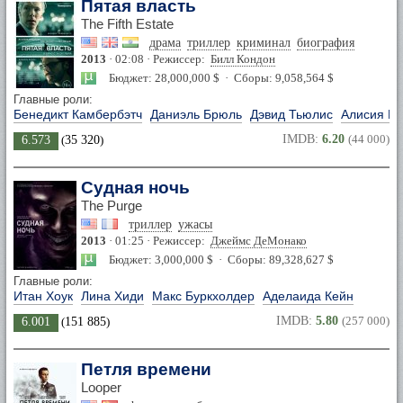
Пятая власть
The Fifth Estate
драма
триллер
криминал
биография
2013
· 02:08 · Режиссер:
Билл Кондон
Бюджет: 28,000,000 $ · Сборы: 9,058,564 $
Главные роли:
Бенедикт Камбербэтч
Даниэль Брюль
Дэвид Тьюлис
Алисия Ви
IMDB:
6.20
(44 000)
6.573
(
35 320
)
Судная ночь
The Purge
триллер
ужасы
2013
· 01:25 · Режиссер:
Джеймс ДеМонако
Бюджет: 3,000,000 $ · Сборы: 89,328,627 $
Главные роли:
Итан Хоук
Лина Хиди
Макс Буркхолдер
Аделаида Кейн
IMDB:
5.80
(257 000)
6.001
(
151 885
)
Петля времени
Looper