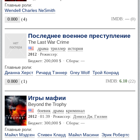
Главные роли:
Wendell Charles NeSmith
IMDB:
—
(0)
0.000
(
4
)
Последнее военное преступление
The Last War Crime
драма
триллер
история
2012
· Режиссер:
Бюджет: 200,000 $ · Сборы: —
Главные роли:
Дианна Херст
Ричард Тэннер
Grey Wolf
Трой Конрад
IMDB:
6.10
(22)
0.000
(
1
)
Игры мафии
Beyond the Trophy
боевик
драма
криминал
2012
· 01:39 · Режиссер:
Дэниэл Дж. Гиллин
Бюджет: 300,000 $ · Сборы: —
Главные роли:
Майкл Мэдсен
Стивен Клауд
Майкл Масини
Эрик Робертс