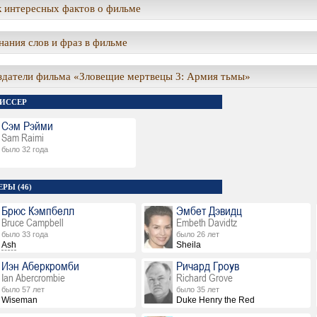
 интересных фактов о фильме
ания слов и фраз в фильме
здатели фильма «Зловещие мертвецы 3: Армия тьмы»
ИССЕР
Сэм Рэйми
Sam Raimi
было 32 года
РЫ (46)
Брюс Кэмпбелл
Эмбет Дэвидц
Bruce Campbell
Embeth Davidtz
было 33 года
было 26 лет
Ash
Sheila
Иэн Аберкромби
Ричард Гроув
Ian Abercrombie
Richard Grove
было 57 лет
было 35 лет
Wiseman
Duke Henry the Red