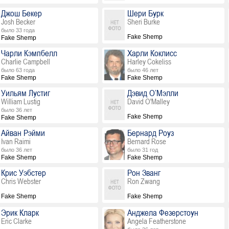
Джош Бекер
Шери Бурк
Josh Becker
Sheri Burke
было 33 года
Fake Shemp
Fake Shemp
Чарли Кэмпбелл
Харли Коклисс
Charlie Campbell
Harley Cokeliss
было 63 года
было 46 лет
Fake Shemp
Fake Shemp
Уильям Лустиг
Дэвид О’Мэлли
William Lustig
David O'Malley
было 36 лет
Fake Shemp
Fake Shemp
Айван Рэйми
Бернард Роуз
Ivan Raimi
Bernard Rose
было 36 лет
было 31 год
Fake Shemp
Fake Shemp
Крис Уэбстер
Рон Званг
Chris Webster
Ron Zwang
Fake Shemp
Fake Shemp
Эрик Кларк
Анджела Фезерстоун
Eric Clarke
Angela Featherstone