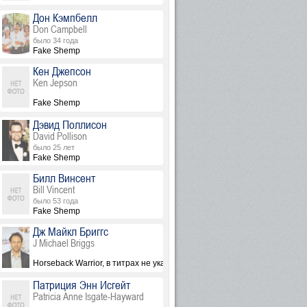
Дон Кэмпбелл
Don Campbell
было 34 года
Fake Shemp
Кен Джепсон
Ken Jepson
Fake Shemp
Дэвид Поллисон
David Pollison
было 25 лет
Fake Shemp
Билл Винсент
Bill Vincent
было 53 года
Fake Shemp
Дж Майкл Бриггс
J Michael Briggs
Horseback Warrior, в титрах не указан
Патриция Энн Исгейт
Patricia Anne Isgate-Hayward