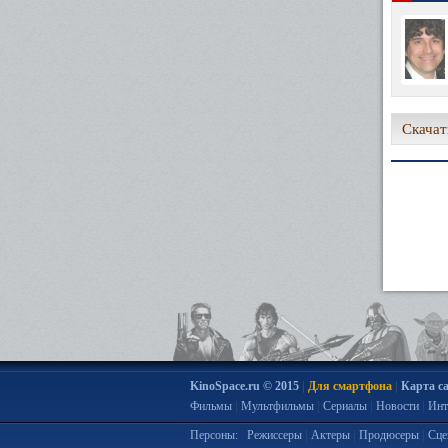
Скачат
|
|
KinoSpace.ru © 2015
Для смартфона
Карта с
|
|
|
|
Фильмы
Мультфильмы
Сериалы
Новости
Инт
|
|
|
Персоны:
Режиссеры
Актеры
Продюсеры
Сце