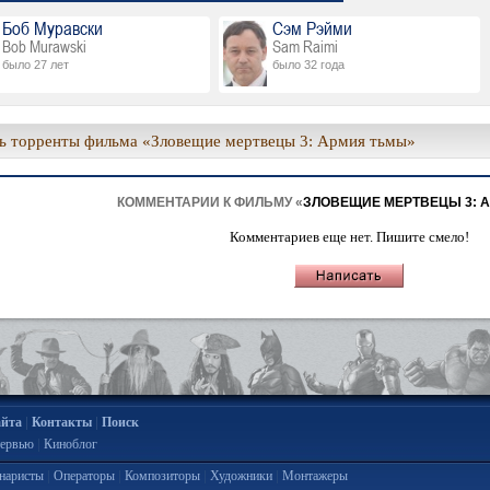
Боб Муравски
Сэм Рэйми
Bob Murawski
Sam Raimi
было 27 лет
было 32 года
ь торренты фильма «Зловещие мертвецы 3: Армия тьмы»
КОММЕНТАРИИ К ФИЛЬМУ «
ЗЛОВЕЩИЕ МЕРТВЕЦЫ 3: 
Комментариев еще нет. Пишите смело!
|
|
айта
Контакты
Поиск
|
ервью
Киноблог
|
|
|
|
наристы
Операторы
Композиторы
Художники
Монтажеры