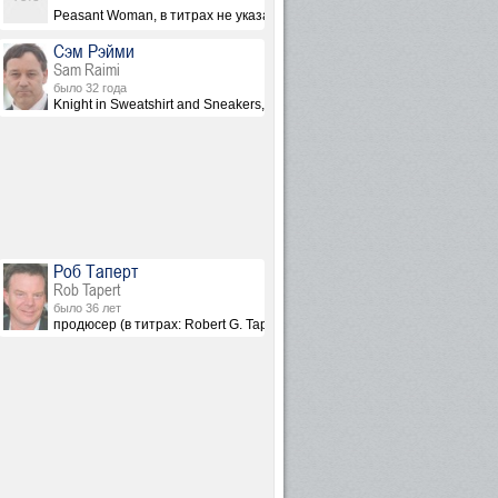
Peasant Woman, в титрах не указана
Сэм Рэйми
Sam Raimi
было 32 года
Knight in Sweatshirt and Sneakers, в титрах не указан
Роб Таперт
Rob Tapert
было 36 лет
продюсер (в титрах: Robert G. Tapert)