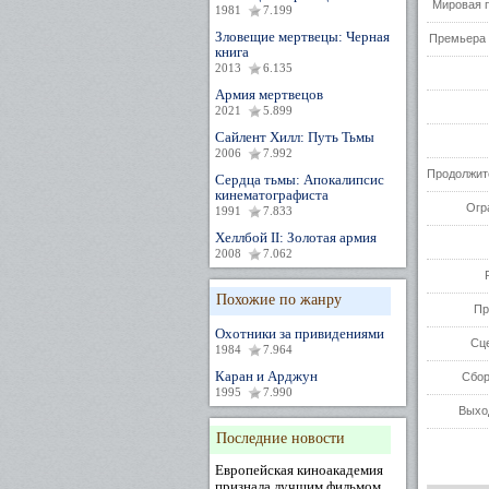
Мировая 
1981
7.199
Зловещие мертвецы: Черная
Премьера 
книга
2013
6.135
Армия мертвецов
2021
5.899
Сайлент Хилл: Путь Тьмы
2006
7.992
Продолжит
Сердца тьмы: Апокалипсис
кинематографиста
Огр
1991
7.833
Хеллбой II: Золотая армия
2008
7.062
Похожие по жанру
Пр
Охотники за привидениями
Сц
1984
7.964
Каран и Арджун
Сбор
1995
7.990
Выхо
Последние новости
Европейская киноакадемия
признала лучшим фильмом