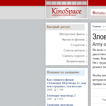
Фильмы
Главная
Быстрый доступ
Зло
Интересные факты
Фразы из фильма
Army o
Создатели
По воле с
Список актеров
двухствол
Скачать торрент
тьмы. Бе
Комментарии
Он с труд
решает по
Похожие по названию
Чтобы поб
Как снимался фильм
которая п
«Зловещие Мертвецы 2», или
Армию ть
чем страшнее, тем веселее
2000
7.780
Зловещие мертвецы 2
1987
7.631
Год
Зловещие мертвецы