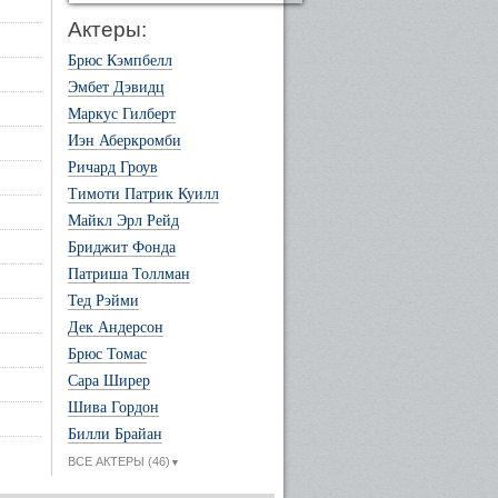
Актеры:
Брюс Кэмпбелл
Эмбет Дэвидц
Маркус Гилберт
Иэн Аберкромби
Ричард Гроув
Тимоти Патрик Куилл
Майкл Эрл Рейд
Бриджит Фонда
Патриша Толлман
Тед Рэйми
Дек Андерсон
Брюс Томас
Сара Ширер
Шива Гордон
Билли Брайан
ВСЕ АКТЕРЫ (46)
▼