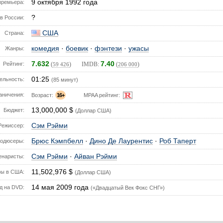
9 октября 1992 года
премьера:
?
в России:
США
Страна:
комедия
·
боевик
·
фэнтези
·
ужасы
Жанры:
7.632
7.40
Рейтинг:
(
) IMDB:
(
)
59 426
206 000
01:25
ельность:
(85 минут)
аничения:
Возраст:
16+
MPAA рейтинг:
13,000,000 $
Бюджет:
(Доллар США)
Сэм Рэйми
Режиссер:
Брюс Кэмпбелл
·
Дино Де Лаурентис
·
Роб Таперт
одюсеры:
Сэм Рэйми
·
Айван Рэйми
енаристы:
11,502,976 $
ы в США:
(Доллар США)
14 мая 2009 года
д на DVD:
(«Двадцатый Век Фокс СНГ»)