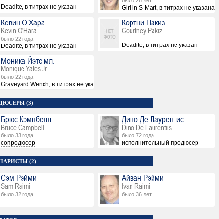
было 26 лет
Deadite, в титрах не указан
Girl in S-Mart, в титрах не указана
Кевин О’Хара
Кортни Пакиз
Kevin O'Hara
Courtney Pakiz
было 22 года
Deadite, в титрах не указан
Deadite, в титрах не указан
Моника Йэтс мл.
Monique Yates Jr.
было 22 года
Graveyard Wench, в титрах не указана
ДЮСЕРЫ (3)
Брюс Кэмпбелл
Дино Де Лаурентис
Bruce Campbell
Dino De Laurentiis
было 33 года
было 72 года
сопродюсер
исполнительный продюсер
НАРИСТЫ (2)
Сэм Рэйми
Айван Рэйми
Sam Raimi
Ivan Raimi
было 32 года
было 36 лет