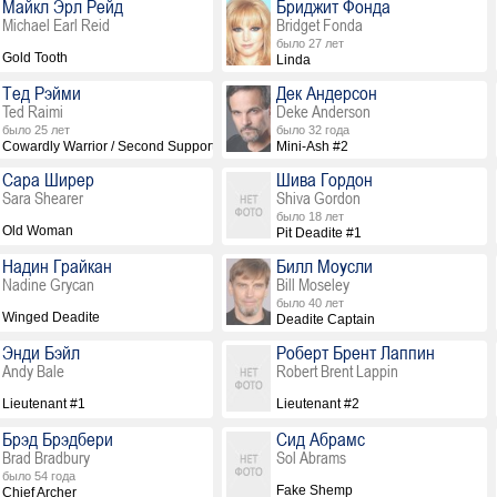
Майкл Эрл Рейд
Бриджит Фонда
Michael Earl Reid
Bridget Fonda
было 27 лет
Gold Tooth
Linda
Тед Рэйми
Дек Андерсон
Ted Raimi
Deke Anderson
было 25 лет
было 32 года
Cowardly Warrior / Second Supportive Villager / S-Mart Clerk
Mini-Ash #2
Сара Ширер
Шива Гордон
Sara Shearer
Shiva Gordon
было 18 лет
Old Woman
Pit Deadite #1
Надин Грайкан
Билл Моусли
Nadine Grycan
Bill Moseley
было 40 лет
Winged Deadite
Deadite Captain
Энди Бэйл
Роберт Брент Лаппин
Andy Bale
Robert Brent Lappin
Lieutenant #1
Lieutenant #2
Брэд Брэдбери
Сид Абрамс
Brad Bradbury
Sol Abrams
было 54 года
Fake Shemp
Chief Archer