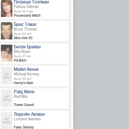
Патриша Толлман
Patricia Tallman
было 34 года
Possessed Witch
Брюс Томас
Bruce Thomas
было 30 лет
Mini-Ash #3
Билли Брайан
Billy Bryan
было 37 лет
Pit Bitch
Майкл Кенни
Micheal Kenney
было 35 лет
Henry's Man
Рэйд Мило
Rad Milo
Tower Guard
Лоррэйн Аксман
Lorraine Axeman
Fake Shemp