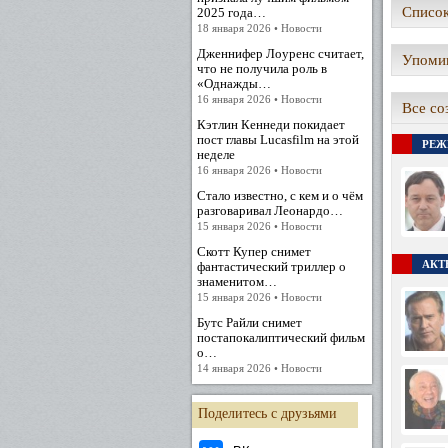
Список
2025 года…
18 января 2026 • Новости
Дженнифер Лоуренс считает,
Упомин
что не получила роль в
«Однажды…
16 января 2026 • Новости
Все со
Кэтлин Кеннеди покидает
пост главы Lucasfilm на этой
РЕЖ
неделе
16 января 2026 • Новости
Стало известно, с кем и о чём
разговаривал Леонардо…
15 января 2026 • Новости
Скотт Купер снимет
АКТЕ
фантастический триллер о
знаменитом…
15 января 2026 • Новости
Бутс Райли снимет
постапокалиптический фильм
о…
14 января 2026 • Новости
Поделитесь с друзьями