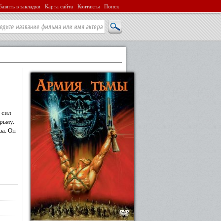
авить в закладки
Карта сайта
Контакты
Поиск
 сил
рьму.
ва. Он