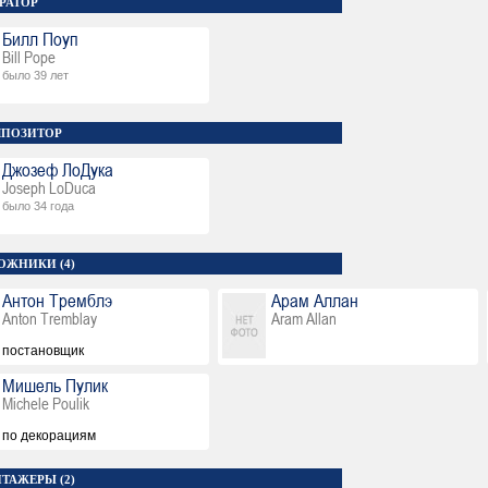
РАТОР
Билл Поуп
Bill Pope
было 39 лет
ПОЗИТОР
Джозеф ЛоДука
Joseph LoDuca
было 34 года
ОЖНИКИ (4)
Антон Тремблэ
Арам Аллан
Anton Tremblay
Aram Allan
постановщик
Мишель Пулик
Michele Poulik
по декорациям
ТАЖЕРЫ (2)