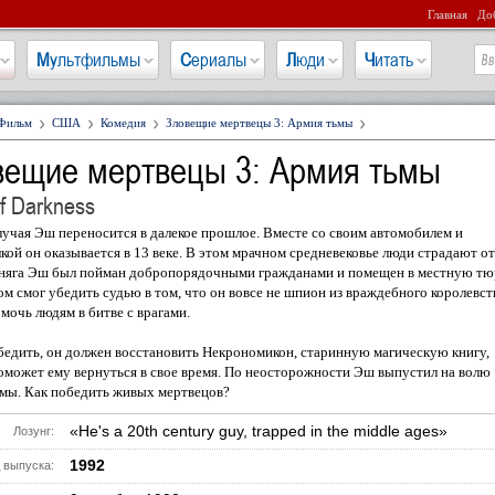
Главная
Доб
Мультфильмы
Сериалы
Люди
Читать
Фильм
США
Комедия
Зловещие мертвецы 3: Армия тьмы
вещие мертвецы 3: Армия тьмы
f Darkness
лучая Эш переносится в далекое прошлое. Вместе со своим автомобилем и
кой он оказывается в 13 веке. В этом мрачном средневековье люди страдают от
дняга Эш был пойман добропорядочными гражданами и помещен в местную тю
ом смог убедить судью в том, что он вовсе не шпион из враждебного королевст
мочь людям в битве с врагами.
едить, он должен восстановить Некрономикон, старинную магическую книгу,
оможет ему вернуться в свое время. По неосторожности Эш выпустил на волю
мы. Как победить живых мертвецов?
«He's a 20th century guy, trapped in the middle ages»
Лозунг:
1992
 выпуска: