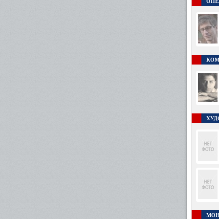
ОПЕ
КОМ
ХУД
МОН