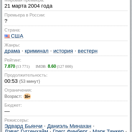
21 марта 2004 года
Премьера в России:
?
Страна:
США
Жанры:
драма
·
криминал
·
история
·
вестерн
Рейтинг:
7.870
8.60
(
13 771
) IMDB:
(
127 000
)
Продолжительность:
00:53
(53 минут)
Ограничения:
Возраст:
16+
Бюджет:
—
Режиссеры:
Эдвард Бьянчи
·
Даниэль Минахан
·
Дэвис Гуггенхайм
·
Грегг Финберг
·
Марк Тинкер
·