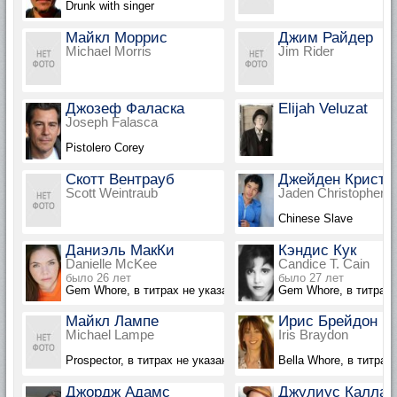
Drunk with singer
Майкл Моррис
Джим Райдер
Michael Morris
Jim Rider
Джозеф Фаласка
Elijah Veluzat
Joseph Falasca
Pistolero Corey
Скотт Вентрауб
Джейден Кристо
Scott Weintraub
Jaden Christopher
Chinese Slave
Даниэль МакКи
Кэндис Кук
Danielle McKee
Candice T. Cain
было 26 лет
было 27 лет
Gem Whore, в титрах не указана
Gem Whore, в титрах 
Майкл Лампе
Ирис Брейдон
Michael Lampe
Iris Braydon
Prospector, в титрах не указан
Bella Whore, в титрах
Джордж Адамс
Джулиус Каллах