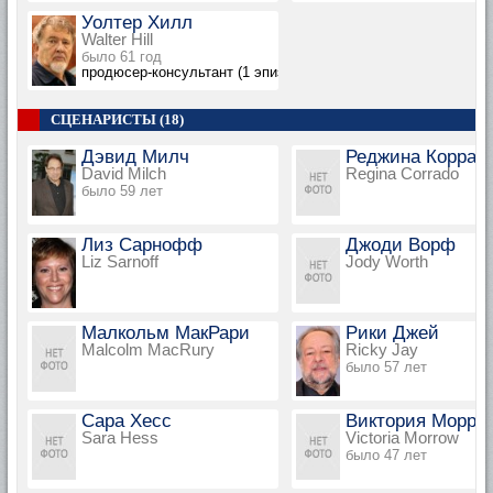
Уолтер Хилл
Walter Hill
было 61 год
продюсер-консультант (1 эпизод, 2004)
СЦЕНАРИСТЫ (18)
Дэвид Милч
Реджина Коррад
David Milch
Regina Corrado
было 59 лет
Лиз Сарнофф
Джоди Ворф
Liz Sarnoff
Jody Worth
Малкольм МакРари
Рики Джей
Malcolm MacRury
Ricky Jay
было 57 лет
Сара Хесс
Виктория Морро
Sara Hess
Victoria Morrow
было 47 лет