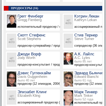
ПРОДЮСЕРЫ (16)
Грегг Финберг
Кэтрин Лекан
Gregg Fienberg
Kathryn Lekan
исполнительный продюсер / исполнительный сопродюсер (36
ассоциированный прод
Скотт Стефенс
Стив Тернер
Scott Stephens
Steve Turner
продюсер-супервайзер / продюсер (36 эпизодов, 2004-2006)
сопродюсер (36 эпизо
Джоди Ворф
А.К. Лайлс
Jody Worth
A.C. Lyles
было 85 лет
продюсер-консультант / продюсер-супервайзер (24 эпизода, 
продюсер-консультант
Дэвис Гуггенхайм
Эдвард Бьянчи
Davis Guggenheim
Edward Bianchi
было 40 лет
было 61 год
продюсер (12 эпизодов, 2004)
продюсер (12 эпизодо
Элизабет Клинг
Марк Тинкер
Elizabeth Kling
Mark Tinker
было 52 года
ассоциированный продюсер (12 эпизодов, 2006)
исполнительный продю