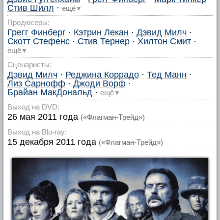
Стив Шилл
·
ещё
▼
Продюсеры:
Грегг Финберг
·
Кэтрин Лекан
·
Дэвид Милч
·
Скотт Стефенс
·
Стив Тернер
·
Хилтон Смит
·
ещё
▼
Сценаристы:
Дэвид Милч
·
Реджина Коррадо
·
Тед Манн
·
Лиз Сарнофф
·
Джоди Ворф
·
Брайан МакДональд
·
ещё
▼
Выход на DVD:
26 мая 2011 года
(«Флагман-Трейд»)
Выход на Blu-ray:
15 декабря 2011 года
(«Флагман-Трейд»)