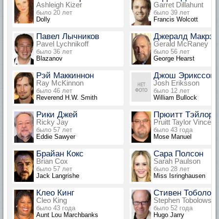
Ashleigh Kizer
Garret Dillahunt
было 20 лет
было 39 лет
Dolly
Francis Wolcott
Павел Лычников
Джералд Макрэй
Pavel Lychnikoff
Gerald McRaney
было 36 лет
было 56 лет
Blazanov
George Hearst
Рэй Маккиннон
Джош Эрикссон
Ray McKinnon
Josh Eriksson
было 46 лет
было 12 лет
Reverend H.W. Smith
William Bullock
Рики Джей
Прюитт Тэйлор 
Ricky Jay
Pruitt Taylor Vince
было 57 лет
было 43 года
Eddie Sawyer
Mose Manuel
Брайан Кокс
Сара Полсон
Brian Cox
Sarah Paulson
было 57 лет
было 28 лет
Jack Langrishe
Miss Isringhausen
Клео Кинг
Стивен Тоболов
Cleo King
Stephen Tobolowsk
было 43 года
было 52 года
Aunt Lou Marchbanks
Hugo Jarry