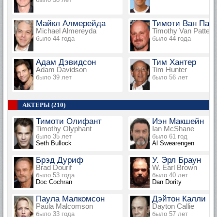
Майкл Алмерейда
Тимоти Ван Пат
Michael Almereyda
Timothy Van Patten
было 44 года
было 44 года
Адам Дэвидсон
Тим Хантер
Adam Davidson
Tim Hunter
было 39 лет
было 56 лет
АКТЕРЫ (210)
Тимоти Олифант
Иэн Макшейн
Timothy Olyphant
Ian McShane
было 35 лет
было 61 год
Seth Bullock
Al Swearengen
Брэд Дуриф
У. Эрл Браун
Brad Dourif
W. Earl Brown
было 53 года
было 40 лет
Doc Cochran
Dan Dority
Паула Малкомсон
Дэйтон Калли
Paula Malcomson
Dayton Callie
было 33 года
было 57 лет