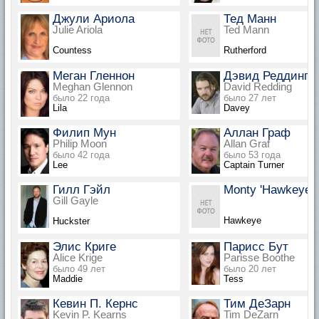
Джули Ариола
Тед Манн
Julie Ariola
Ted Mann
Countess
Rutherford
Меган Гленнон
Дэвид Реддинг
Meghan Glennon
David Redding
было 22 года
было 27 лет
Lila
Davey
Филип Мун
Аллан Граф
Philip Moon
Allan Graf
было 42 года
было 53 года
Lee
Captain Turner
Гилл Гэйл
Monty 'Hawkeye'
Gill Gayle
Hawkeye
Huckster
Элис Криге
Парисс Бут
Alice Krige
Parisse Boothe
было 49 лет
было 20 лет
Maddie
Tess
Кевин П. Кернс
Тим ДеЗарн
Kevin P. Kearns
Tim DeZarn