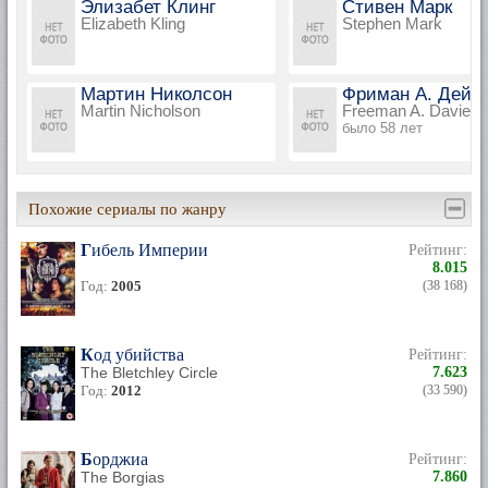
Элизабет Клинг
Стивен Марк
Elizabeth Kling
Stephen Mark
Мартин Николсон
Фриман А. Дейв
Martin Nicholson
Freeman A. Davies
было 58 лет
Похожие сериалы по жанру
Гибель Империи
Рейтинг:
8.015
Год:
2005
(38 168)
Код убийства
Рейтинг:
The Bletchley Circle
7.623
Год:
2012
(33 590)
Борджиа
Рейтинг:
The Borgias
7.860