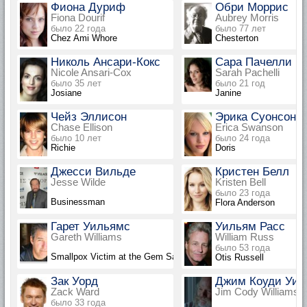
Фиона Дуриф
Обри Моррис
Fiona Dourif
Aubrey Morris
было 22 года
было 77 лет
Chez Ami Whore
Chesterton
Николь Ансари-Кокс
Сара Пачелли
Nicole Ansari-Cox
Sarah Pachelli
было 35 лет
было 21 год
Josiane
Janine
Чейз Эллисон
Эрика Суонсон
Chase Ellison
Erica Swanson
было 10 лет
было 24 года
Richie
Doris
Джесси Вильде
Кристен Белл
Jesse Wilde
Kristen Bell
было 23 года
Businessman
Flora Anderson
Гарет Уильямс
Уильям Расс
Gareth Williams
William Russ
было 53 года
Smallpox Victim at the Gem Saloon
Otis Russell
Зак Уорд
Джим Коуди Уил
Zack Ward
Jim Cody Williams
было 33 года