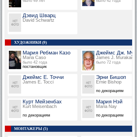
было 49 лет
было 42 года
Дэвид Шварц
David Schwartz
ХУДОЖНИКИ (9)
Мария Ребман Казо
Джеймс Дж. Мур
Maria Caso
James J. Murakami
было 42 года
было 72 года
постановщик
Джеймс Е. Точчи
Эрни Бишоп
James E. Tocci
Ernie Bishop
по декорациям
Курт Мейзенбах
Мария Нэй
Kurt Meisenbach
Maria Nay
по декорациям
по декорациям
МОНТАЖЕРЫ (5)