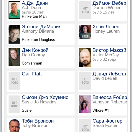
А.Дж. Данн
Дэймон Вебер
A.J. Dunn
Damon Weber
было 20 лет
было 15 лет
Pinkerton Man
Энтони ДиМария
Хони Лорен
Anthony DiMaria
Honey Lauren
Pinkerton Douglass
Дэн Конрой
Виктор Маккэй
Dan Conroy
Victor McCay
было 32 года
Cornishman
Gail Flatt
Дэвид ЛеБелл
David LeBell
Сьюзи Джо Хоукинс
Ванесса Роберт
Susie Jo Hawkins
Vanessa Robertson
Susie
Whore #4
Тоби Бронсон
Сара Фостер
Toby Bronson
Sarah Foster