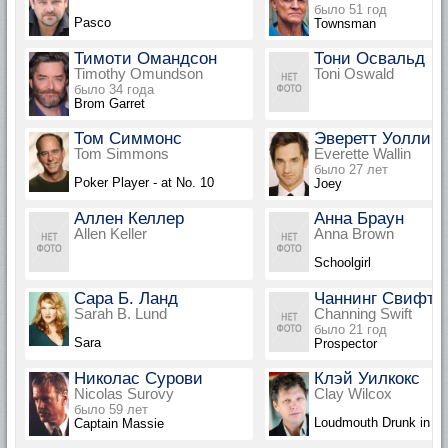
было 51 год
Pasco
Townsman
Тимоти Омандсон
Тони Освальд
Timothy Omundson
Toni Oswald
было 34 года
Brom Garret
Том Симмонс
Эверетт Уоллин
Tom Simmons
Everette Wallin
было 27 лет
Poker Player - at No. 10
Joey
Аллен Келлер
Анна Браун
Allen Keller
Anna Brown
Schoolgirl
Сара Б. Ланд
Чаннинг Свифт
Sarah B. Lund
Channing Swift
было 21 год
Sara
Prospector
Николас Сурови
Клэй Уилкокс
Nicolas Surovy
Clay Wilcox
было 59 лет
Loudmouth Drunk in t
Captain Massie