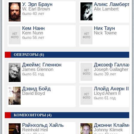
У. Эрл Браун
Аликс Ламберт
W. Earl Brown
Alix Lambert
было 40 лет
Кем Нанн
Ник Таун
Kem Nunn
Nick Towne
было 56 лет
ОПЕРАТОРЫ (6)
Джеймс Гленнон
Джозеф Галлахе
James Glennon
Joseph Gallagher
было 61 год
было 39 лет
Дэвид Бойд
Ллойд Ахерн II
David Boyd
Lloyd Ahern II
было 61 год
КОМПОЗИТОРЫ (4)
Райнхольд Хайль
Джонни Клаймек
Reinhold Heil
Johnny Klimek