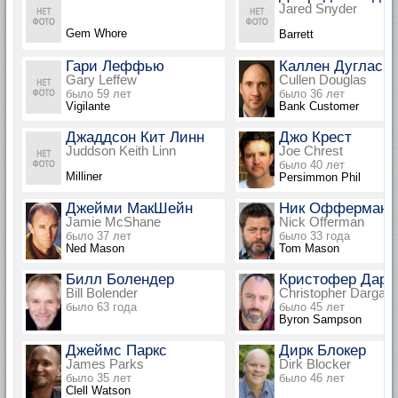
Jared Snyder
Gem Whore
Barrett
Гари Леффью
Каллен Дуглас
Gary Leffew
Cullen Douglas
было 59 лет
было 36 лет
Vigilante
Bank Customer
Джаддсон Кит Линн
Джо Крест
Juddson Keith Linn
Joe Chrest
было 40 лет
Milliner
Persimmon Phil
Джейми МакШейн
Ник Офферман
Jamie McShane
Nick Offerman
было 37 лет
было 33 года
Ned Mason
Tom Mason
Билл Болендер
Кристофер Дарг
Bill Bolender
Christopher Darga
было 63 года
было 45 лет
Byron Sampson
Джеймс Паркс
Дирк Блокер
James Parks
Dirk Blocker
было 35 лет
было 46 лет
Clell Watson