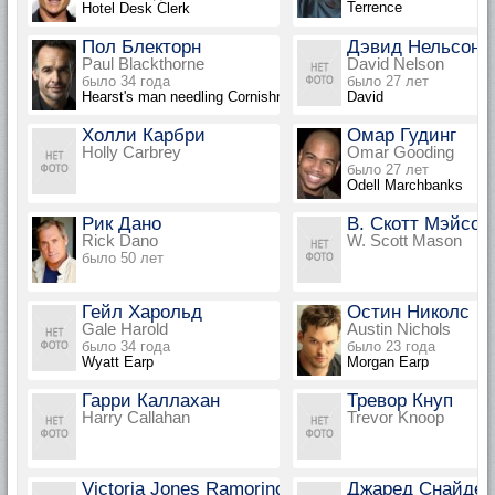
Terrence
Hotel Desk Clerk
Пол Блекторн
Дэвид Нельсон
Paul Blackthorne
David Nelson
было 34 года
было 27 лет
Hearst's man needling Cornishmen
David
Холли Карбри
Омар Гудинг
Holly Carbrey
Omar Gooding
было 27 лет
Odell Marchbanks
Рик Дано
В. Скотт Мэйсон
Rick Dano
W. Scott Mason
было 50 лет
Гейл Харольд
Остин Николс
Gale Harold
Austin Nichols
было 34 года
было 23 года
Wyatt Earp
Morgan Earp
Гарри Каллахан
Тревор Кнуп
Harry Callahan
Trevor Knoop
Victoria Jones Ramorino
Джаред Снайдер