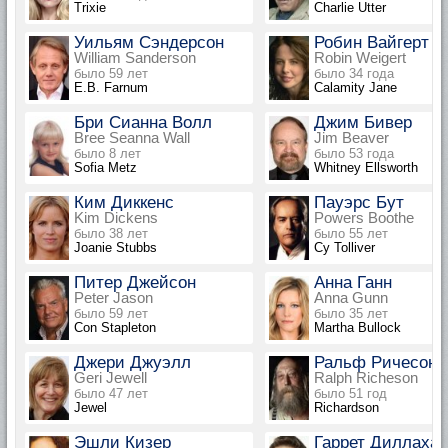
Trixie
Charlie Utter
Уильям Сэндерсон
Робин Вайгерт
William Sanderson
Robin Weigert
было 59 лет
было 34 года
E.B. Farnum
Calamity Jane
Бри Сианна Волл
Джим Бивер
Bree Seanna Wall
Jim Beaver
было 8 лет
было 53 года
Sofia Metz
Whitney Ellsworth
Ким Диккенс
Пауэрс Бут
Kim Dickens
Powers Boothe
было 38 лет
было 55 лет
Joanie Stubbs
Cy Tolliver
Питер Джейсон
Анна Ганн
Peter Jason
Anna Gunn
было 59 лет
было 35 лет
Con Stapleton
Martha Bullock
Джери Джуэлл
Ральф Ричесон
Geri Jewell
Ralph Richeson
было 47 лет
было 51 год
Jewel
Richardson
Эшли Кизер
Гаррет Диллахан