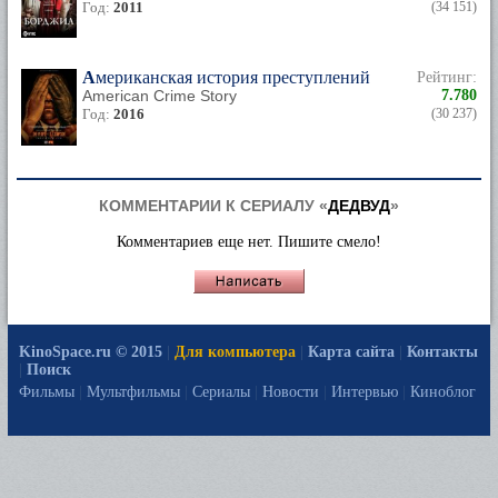
Год:
2011
(34 151)
Американская история преступлений
Рейтинг:
American Crime Story
7.780
Год:
2016
(30 237)
КОММЕНТАРИИ К СЕРИАЛУ «
ДЕДВУД
»
Комментариев еще нет. Пишите смело!
KinoSpace.ru © 2015
|
Для компьютера
|
Карта сайта
|
Контакты
|
Поиск
Фильмы
|
Мультфильмы
|
Сериалы
|
Новости
|
Интервью
|
Киноблог