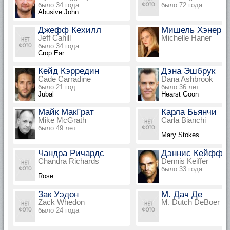
было 34 года
было 72 года
Abusive John
Джефф Кехилл
Мишель Хэнер
Jeff Cahill
Michelle Haner
было 34 года
Crop Ear
Кейд Кэрредин
Дэна Эшбрук
Cade Carradine
Dana Ashbrook
было 21 год
было 36 лет
Jubal
Hearst Goon
Майк МакГрат
Карла Бьянчи
Mike McGrath
Carla Bianchi
было 49 лет
Mary Stokes
Чандра Ричардс
Дэннис Кейффе
Chandra Richards
Dennis Keiffer
было 33 года
Rose
Зак Уэдон
М. Дач Де
Zack Whedon
M. Dutch DeBoer
было 24 года