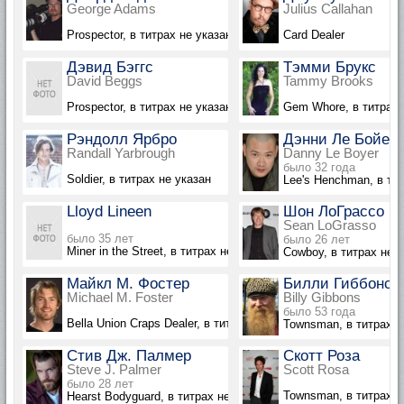
George Adams
Julius Callahan
Prospector, в титрах не указан
Card Dealer
Дэвид Бэггс
Тэмми Брукс
David Beggs
Tammy Brooks
Prospector, в титрах не указан
Gem Whore, в титрах 
Рэндолл Ярбро
Дэнни Ле Бойер
Randall Yarbrough
Danny Le Boyer
было 32 года
Soldier, в титрах не указан
Lee's Henchman, в ти
Lloyd Lineen
Шон ЛоГрассо
Sean LoGrasso
было 35 лет
было 26 лет
Miner in the Street, в титрах не указан
Cowboy, в титрах не 
Майкл М. Фостер
Билли Гиббонс
Michael M. Foster
Billy Gibbons
было 53 года
Bella Union Craps Dealer, в титрах не указан
Townsman, в титрах н
Стив Дж. Палмер
Скотт Роза
Steve J. Palmer
Scott Rosa
было 28 лет
Townsman, в титрах н
Hearst Bodyguard, в титрах не указан