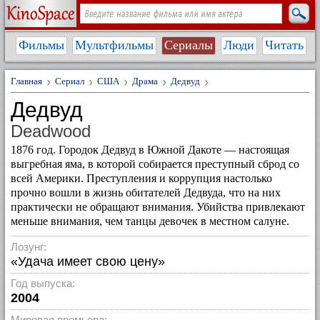
Фильмы
Мультфильмы
Сериалы
Люди
Читать
Главная
Сериал
США
Драма
Дедвуд
Дедвуд
Deadwood
1876 год. Городок Дедвуд в Южной Дакоте — настоящая
выгребная яма, в которой собирается преступный сброд со
всей Америки. Преступления и коррупция настолько
прочно вошли в жизнь обитателей Дедвуда, что на них
практически не обращают внимания. Убийства привлекают
меньше внимания, чем танцы девочек в местном салуне.
Лозунг:
«Удача имеет свою цену»
Год выпуска:
2004
Мировая премьера: