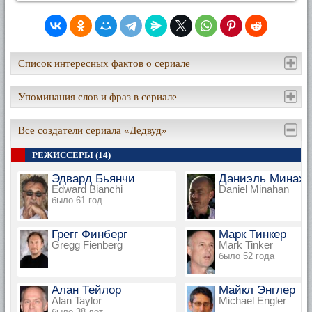
Список интересных фактов о сериале
Упоминания слов и фраз в сериале
Все создатели сериала «Дедвуд»
РЕЖИССЕРЫ (14)
Эдвард Бьянчи
Даниэль Минаха
Edward Bianchi
Daniel Minahan
было 61 год
Грегг Финберг
Марк Тинкер
Gregg Fienberg
Mark Tinker
было 52 года
Алан Тейлор
Майкл Энглер
Alan Taylor
Michael Engler
было 38 лет