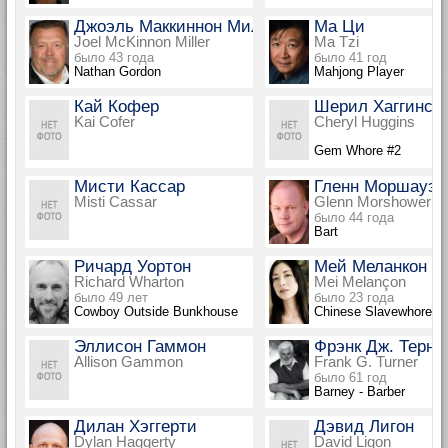
Джоэль Маккиннон Миллер
Ма Ци
Joel McKinnon Miller
Ma Tzi
было 43 года
было 41 год
Nathan Gordon
Mahjong Player
Кай Кофер
Шерил Хаггинс
Kai Cofer
Cheryl Huggins
Gem Whore #2
Мисти Кассар
Гленн Моршауэр
Misti Cassar
Glenn Morshower
было 44 года
Bart
Ричард Уортон
Мей Меланкон
Richard Wharton
Mei Melançon
было 49 лет
было 23 года
Cowboy Outside Bunkhouse
Chinese Slavewhore
Эллисон Гаммон
Фрэнк Дж. Терне
Allison Gammon
Frank G. Turner
было 61 год
Barney - Barber
Дилан Хэггерти
Дэвид Лигон
Dylan Haggerty
David Ligon