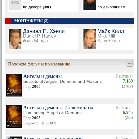
по декорациям
по декорациям
МОНТАЖЕРЫ (2)
Дэниэл П. Хэнли
Майк Хилл
Daniel P. Hanley
Mike Hill
было 54 года
было 59 лет
Похожие фильмы по названию
Ангелы и демоны
Рейтинг:
Secrets of Angels, Demons and Masons
7.189
Год:
2005
(2 419)
Ангелы и демоны: Иллюминаты
Рейтинг:
Illuminating Angels & Demons
6.945
Год:
2005
(239)
Бюджет: 110,000 $
Ангелы с грязными лицами
Рейтинг: