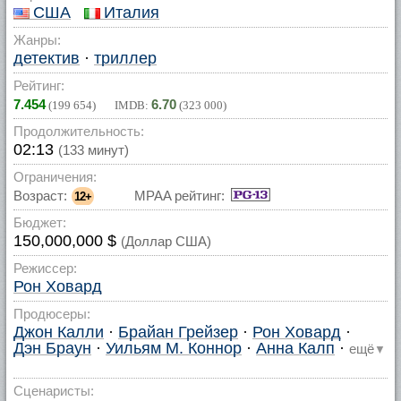
США
Италия
Жанры:
детектив
·
триллер
Рейтинг:
7.454
6.70
(
199 654
) IMDB:
(
323 000
)
Продолжительность:
02:13
(133 минут)
Ограничения:
Возраст:
MPAA рейтинг:
12+
Бюджет:
150,000,000 $
(Доллар США)
Режиссер:
Рон Ховард
Продюсеры:
Джон Калли
·
Брайан Грейзер
·
Рон Ховард
·
Дэн Браун
·
Уильям М. Коннор
·
Анна Калп
·
ещё
▼
Сценаристы: