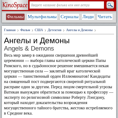
Фильмы
Мультфильмы
Сериалы
Люди
Читать
Главная
Фильм
США
Детектив
Ангелы и Демоны
Ангелы и Демоны
Angels & Demons
Весь мир замер в ожидании свершения древнейшей
церемонии — выбора главы католической церкви Папы
Римского, но в судьбоносное решение вмешивается некая
могущественная сила — заклятый враг католической
церкви — таинственный орден Иллюминатов! Кандидаты
на священный пост подвергаются свирепой ритуальной
расправе один за другим. Перед лицом смертельной угрозы
Ватикан вынужден обратиться за помощью к профессору —
эксперту по религиозной символике Роберту Лэнгдону,
который находит доказательства возрождения
могущественного тайного братства, жестоко истребляемого
в Средние века.