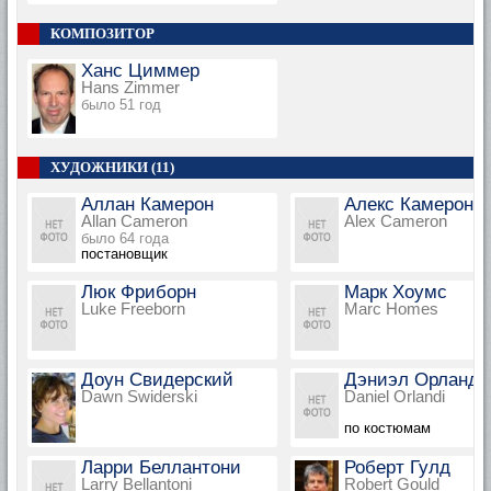
КОМПОЗИТОР
Ханс Циммер
Hans Zimmer
было 51 год
ХУДОЖНИКИ (11)
Аллан Камерон
Алекс Камерон
Allan Cameron
Alex Cameron
было 64 года
постановщик
Люк Фриборн
Марк Хоумс
Luke Freeborn
Marc Homes
Доун Свидерский
Дэниэл Орланди
Dawn Swiderski
Daniel Orlandi
по костюмам
Ларри Беллантони
Роберт Гулд
Larry Bellantoni
Robert Gould