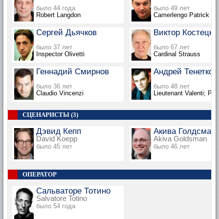
было 44 года
было 49 лет
Robert Langdon
Camerlengo Patrick M
Сергей Дьячков
Виктор Костецки
было 37 лет
было 67 лет
Inspector Olivetti
Cardinal Strauss
Геннадий Смирнов
Андрей Тенетко
было 36 лет
было 48 лет
Claudio Vincenzi
Lieutenant Valenti; Phi
СЦЕНАРИСТЫ (3)
Дэвид Кепп
Акива Голдсман
David Koepp
Akiva Goldsman
было 45 лет
было 46 лет
ОПЕРАТОР
Сальваторе Тотино
Salvatore Totino
было 54 года