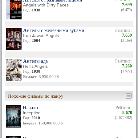
Angels with Dirty Faces
7.699
Год:
1938
(6 479)
Ангелы с железными зубами
Рейтинг:
Iron Jawed Angels
7.659
Год:
2004
(3 169)
Ангелы ада
Рейтинг:
Hell's Angels
7.260
Год:
1930
(1 522)
Бюджет: 3,950,000 $
Похожие фильмы по жанру
Начало
Рейтинг:
Inception
8.670
Год:
2010
(1 075 692)
Бюджет: 160,000,000 $