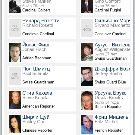
Steve Franken
Gino Conforti
было 76 лет
было 76 лет
Cardinal Colbert
Cardinal Pugini
Ричард Розетти
Сильвано Марче
Richard Rosetti
Silvano Marchetto
Conclave Cardinal
Conclave Cardinal
Йонас Фиш
Аугуст Витгеншт
Jonas Fisch
August Wittgenstein
было 27 лет
Adrian Bachman
Swiss Guardsman
Пол Шмитц
Джеффри Боэм
Paul Schmitz
Jeffrey Boehm
Swiss Guardsman
Swiss Guard Blue
Стив Кехела
Урсула Брукс
Steve Kehela
Ursula Brooks
было 34 года
American Reporter
British Reporter
Ширли Цуй
Фриц Мишель
Shirley Cui
Fritz Michel
Chinese Reporter
French Reporter