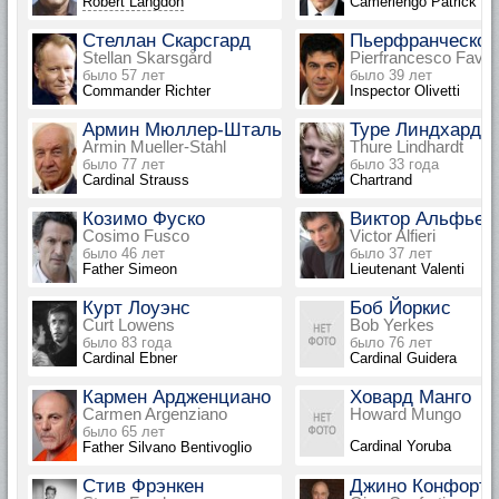
Robert Langdon
Camerlengo Patrick M
Стеллан Скарсгард
Пьерфранческо 
Stellan Skarsgård
Pierfrancesco Favin
было 57 лет
было 39 лет
Commander Richter
Inspector Olivetti
Армин Мюллер-Шталь
Туре Линдхардт
Armin Mueller-Stahl
Thure Lindhardt
было 77 лет
было 33 года
Cardinal Strauss
Chartrand
Козимо Фуско
Виктор Альфьер
Cosimo Fusco
Victor Alfieri
было 46 лет
было 37 лет
Father Simeon
Lieutenant Valenti
Курт Лоуэнс
Боб Йоркис
Curt Lowens
Bob Yerkes
было 83 года
было 76 лет
Cardinal Ebner
Cardinal Guidera
Кармен Ардженциано
Ховард Манго
Carmen Argenziano
Howard Mungo
было 65 лет
Cardinal Yoruba
Father Silvano Bentivoglio
Стив Фрэнкен
Джино Конфорти