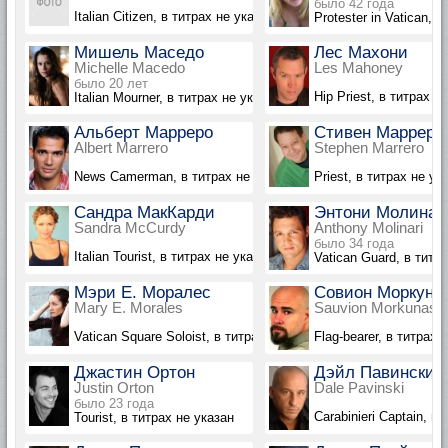
было 42 года
Italian Citizen, в титрах не указан
Protester in Vatican, 
Мишель Маседо
Лес Махони
Michelle Macedo
Les Mahoney
было 20 лет
Hip Priest, в титрах н
Italian Mourner, в титрах не указана
Альберт Марреро
Стивен Марреро
Albert Marrero
Stephen Marrero
News Camerman, в титрах не указан
Priest, в титрах не ук
Сандра МакКарди
Энтони Молинар
Sandra McCurdy
Anthony Molinari
было 34 года
Italian Tourist, в титрах не указана
Vatican Guard, в титр
Мэри Е. Моралес
Совион Моркуна
Mary E. Morales
Sauvion Morkunas
Vatican Square Soloist, в титрах не указана
Flag-bearer, в титрах 
Джастин Ортон
Дэйл Павински
Justin Orton
Dale Pavinski
было 23 года
Carabinieri Captain, в
Tourist, в титрах не указан