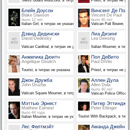
Swiss Guard Multicolor, в титрах не указан
Priest, в титрах не ук
Блейк Доусон
Винсент Де Пол
Blake Dawson
Vincent De Paul
было 12 лет
было 40 лет
Italian Girl, в титрах не указана
Vatican Pall Bearer, в
Дэвид Дедински
Лиа Дизинг
David Dedinsky
Lea Deesing
Vatican Cardinal, в титрах не указан
Italian Mourner, в тит
Анжелика Дюитч
Пол ДеВито
Angelique Deuitch
Paul DiVito
Tourist, в титрах не указана
Priest, в титрах не ук
Джон Дружба
Аллен Дула
John Druzba
Allen Dula
было 40 лет
Vatican Square Mourner, в титрах не указан
Vatican Police Officer
Мэттью Эрнест
Питер Эттиндже
Matthew Earnest
Peter Ettinger
было 44 года
Tourist With Backpack, в титр
Italian Mourner, в титрах не указан
Лес Фелтмэйт
Аманда Джейн Ф