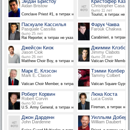
Эйдан Бристоу
Кристофер Каза
Aidan Bristow
Christopher Casa
было 11 лет
Conclave Priest #1, в титрах не указан
Tourist, в титрах не у
Паскуале Кассилья
Фарук Чаква
Pasquale Cassilia
Farouk Chakwa
было 25 лет
Carabinieri, в титрах 
Rai Reporter, в титрах не указан
Джейсон Киок
Джимми Клэбот
Jason Ciok
Jimmy Clabots
было 26 лет
было 28 лет
Matthew Choir Boy, в титрах не указан
Vatican Choir Member,
Марк Е. Клэсон
Тэмми Колбер
Mark E. Clason
Tammy Colbert
Vatican Choir Member, в титрах не указан
Vatican Square Gypsy,
Роберт Корвин
Люка Коста
Robert Corvin
Luca Costa
было 50 лет
Fireman, в титрах не 
U.S. Army General, в титрах не указан
Джон Дарденн
Уилльям Доберт
John Dardenne
William Daubert