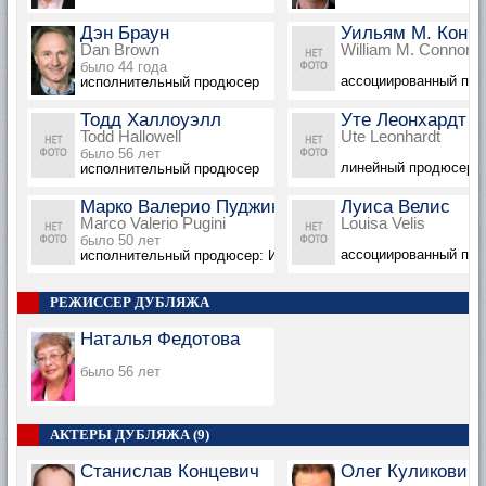
Дэн Браун
Уильям М. Конн
Dan Brown
William M. Connor
было 44 года
ассоциированный пр
исполнительный продюсер
Тодд Халлоуэлл
Уте Леонхардт
Todd Hallowell
Ute Leonhardt
было 56 лет
линейный продюсер: 
исполнительный продюсер
Марко Валерио Пуджини
Луиса Велис
Marco Valerio Pugini
Louisa Velis
было 50 лет
ассоциированный пр
исполнительный продюсер: Италия
РЕЖИССЕР ДУБЛЯЖА
Наталья Федотова
было 56 лет
АКТЕРЫ ДУБЛЯЖА (9)
Станислав Концевич
Олег Куликович