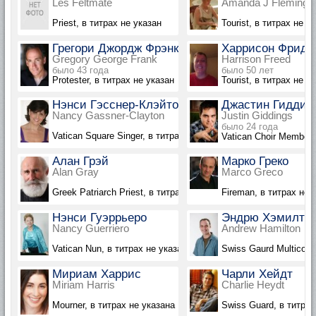
Les Feltmate
Amanda J Fleming
Priest, в титрах не указан
Tourist, в титрах не у
Грегори Джордж Фрэнк
Харрисон Фрид
Gregory George Frank
Harrison Freed
было 43 года
было 50 лет
Protester, в титрах не указан
Tourist, в титрах не у
Нэнси Гэсснер-Клэйтон
Джастин Гиддин
Nancy Gassner-Clayton
Justin Giddings
было 24 года
Vatican Square Singer, в титрах не указана
Vatican Choir Member,
Алан Грэй
Марко Греко
Alan Gray
Marco Greco
Greek Patriarch Priest, в титрах не указан
Fireman, в титрах не 
Нэнси Гуэррьеро
Эндрю Хэмилто
Nancy Guerriero
Andrew Hamilton
Vatican Nun, в титрах не указана
Swiss Gaurd Multicolo
Мириам Харрис
Чарли Хейдт
Miriam Harris
Charlie Heydt
Mourner, в титрах не указана
Swiss Guard, в титрах