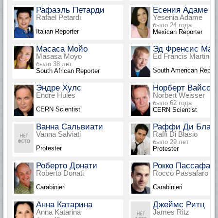
Рафаэль Петарди
Есения Адаме
Rafael Petardi
Yesenia Adame
было 24 года
Italian Reporter
Mexican Reporter
Масаса Мойо
Эд Френсис Мар
Masasa Moyo
Ed Francis Martin
было 38 лет
South American Report
South African Reporter
Эндре Хулс
Норберт Вайссе
Endre Hules
Norbert Weisser
было 62 года
CERN Scientist
CERN Scientist
Ванна Сальвиати
Раффи Ди Блас
Vanna Salviati
Raffi Di Blasio
было 29 лет
Protester
Protester
Роберто Донати
Рокко Пассафар
Roberto Donati
Rocco Passafaro
Carabinieri
Carabinieri
Анна Катарина
Джеймс Ритц
Anna Katarina
James Ritz