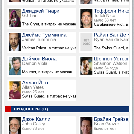
Vatican Priest, в титр
Woman, в титрах не указана
Джиджей Тиари
Тоффоли Нико
GJ Tiari
Toffoli Nico
было 38 лет
The Cryer, в титрах не указана
Carabieniere Riot, в т
Джеймс Тумминиа
Райан Ван Де К
James Tumminia
Ryan Van de Kamp 
Vatican Priest, в титрах не указан
The Swiss Guard, в ти
Дэймон Виола
Шеннон Уотсон
Damon Viola
Shannon Watson
было 34 года
Mourner, в титрах не указан
Swiss Guard, в титрах
Аллан Йэтс
Allan Yates
было 25 лет
Swiss Guard, в титрах не указан
ПРОДЮСЕРЫ (11)
Джон Калли
Брайан Грейзер
John Calley
Brian Grazer
было 78 лет
было 57 лет