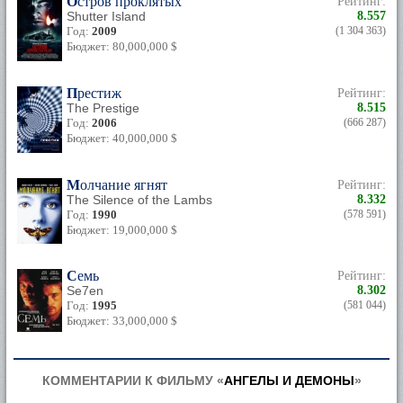
Остров проклятых
Рейтинг:
Shutter Island
8.557
Год:
2009
(1 304 363)
Бюджет: 80,000,000 $
Престиж
Рейтинг:
The Prestige
8.515
Год:
2006
(666 287)
Бюджет: 40,000,000 $
Молчание ягнят
Рейтинг:
The Silence of the Lambs
8.332
Год:
1990
(578 591)
Бюджет: 19,000,000 $
Семь
Рейтинг:
Se7en
8.302
Год:
1995
(581 044)
Бюджет: 33,000,000 $
КОММЕНТАРИИ К ФИЛЬМУ «
АНГЕЛЫ И ДЕМОНЫ
»