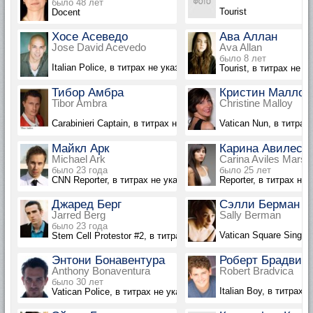
было 48 лет
Tourist
Docent
Хосе Асеведо
Ава Аллан
Jose David Acevedo
Ava Allan
было 8 лет
Italian Police, в титрах не указан
Tourist, в титрах не у
Тибор Амбра
Кристин Маллой
Tibor Ambra
Christine Malloy
Carabinieri Captain, в титрах не указан
Vatican Nun, в титрах
Майкл Арк
Карина Авилес
Michael Ark
Carina Aviles Marsha
было 23 года
было 25 лет
CNN Reporter, в титрах не указан
Reporter, в титрах не 
Джаред Берг
Сэлли Берман
Jarred Berg
Sally Berman
было 23 года
Vatican Square Singer
Stem Cell Protestor #2, в титрах не указан
Энтони Бонавентура
Роберт Брадвика
Anthony Bonaventura
Robert Bradvica
было 30 лет
Italian Boy, в титрах 
Vatican Police, в титрах не указан