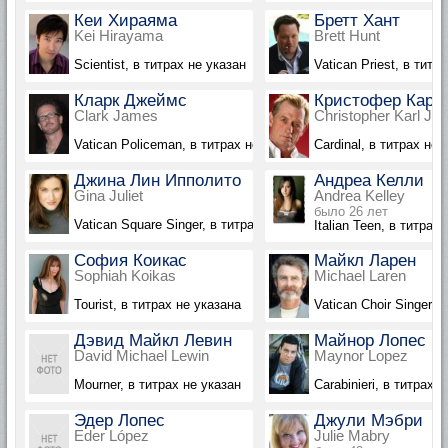
Кеи Хираяма
Бретт Хант
Kei Hirayama
Brett Hunt
Scientist, в титрах не указан
Vatican Priest, в титр
Кларк Джеймс
Кристофер Карл
Clark James
Christopher Karl Jo
Vatican Policeman, в титрах не указан
Cardinal, в титрах не 
Джина Лин Ипполито
Андреа Келли
Gina Juliet
Andrea Kelley
было 26 лет
Vatican Square Singer, в титрах не указана
Italian Teen, в титрах
София Коикас
Майкл Ларен
Sophiah Koikas
Michael Laren
Tourist, в титрах не указана
Vatican Choir Singer, 
Дэвид Майкл Левин
Майнор Лопес
David Michael Lewin
Maynor Lopez
Mourner, в титрах не указан
Carabinieri, в титрах 
Эдер Лопес
Джули Мэбри
Eder López
Julie Mabry