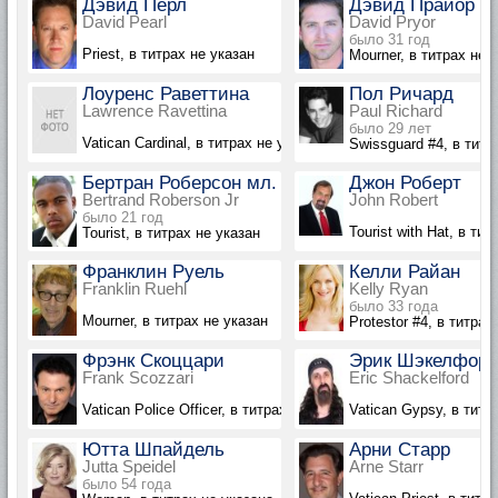
Дэвид Перл
Дэвид Прайор
David Pearl
David Pryor
было 31 год
Priest, в титрах не указан
Mourner, в титрах не 
Лоуренс Раветтина
Пол Ричард
Lawrence Ravettina
Paul Richard
было 29 лет
Vatican Cardinal, в титрах не указан
Swissguard #4, в титр
Бертран Роберсон мл.
Джон Роберт
Bertrand Roberson Jr
John Robert
было 21 год
Tourist with Hat, в ти
Tourist, в титрах не указан
Франклин Руель
Келли Райан
Franklin Ruehl
Kelly Ryan
было 33 года
Mourner, в титрах не указан
Protestor #4, в титрах
Фрэнк Скоццари
Эрик Шэкелфор
Frank Scozzari
Eric Shackelford
Vatican Police Officer, в титрах не указан
Vatican Gypsy, в титр
Ютта Шпайдель
Арни Старр
Jutta Speidel
Arne Starr
было 54 года