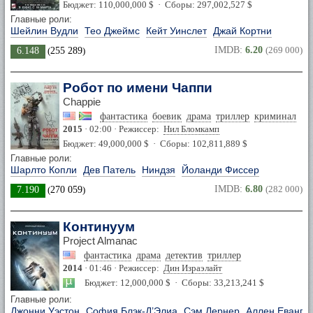
Бюджет: 110,000,000 $ · Сборы: 297,002,527 $
Главные роли:
Шейлин Вудли
Тео Джеймс
Кейт Уинслет
Джай Кортни
IMDB:
6.20
(269 000)
6.148
(
255 289
)
Робот по имени Чаппи
Chappie
фантастика
боевик
драма
триллер
криминал
2015
· 02:00 · Режиссер:
Нил Бломкамп
Бюджет: 49,000,000 $ · Сборы: 102,811,889 $
Главные роли:
Шарлто Копли
Дев Патель
Ниндзя
Йоланди Фиссер
IMDB:
6.80
(282 000)
7.190
(
270 059
)
Континуум
Project Almanac
фантастика
драма
детектив
триллер
2014
· 01:46 · Режиссер:
Дин Израэлайт
Бюджет: 12,000,000 $ · Сборы: 33,213,241 $
Главные роли:
Джонни Уэстон
София Блэк-Д’Элиа
Сэм Лернер
Аллен Еванге