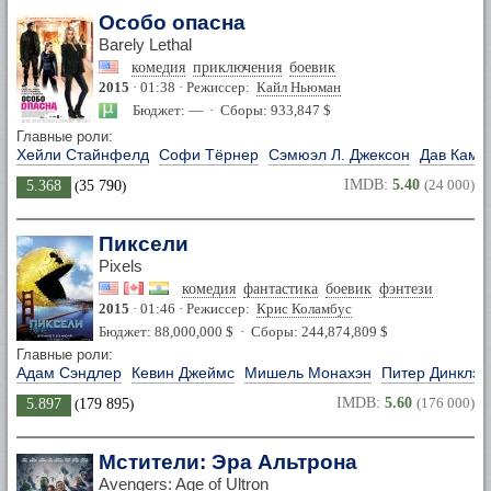
Особо опасна
Barely Lethal
комедия
приключения
боевик
2015
· 01:38 · Режиссер:
Кайл Ньюман
Бюджет: — · Сборы: 933,847 $
Главные роли:
Хейли Стайнфелд
Софи Тёрнер
Сэмюэл Л. Джексон
Дав Каме
IMDB:
5.40
(24 000)
5.368
(
35 790
)
Пиксели
Pixels
комедия
фантастика
боевик
фэнтези
2015
· 01:46 · Режиссер:
Крис Коламбус
Бюджет: 88,000,000 $ · Сборы: 244,874,809 $
Главные роли:
Адам Сэндлер
Кевин Джеймс
Мишель Монахэн
Питер Динклэй
IMDB:
5.60
(176 000)
5.897
(
179 895
)
Мстители: Эра Альтрона
Avengers: Age of Ultron