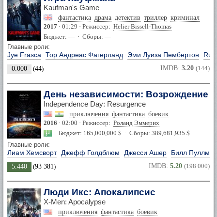
Kaufman's Game
фантастика
драма
детектив
триллер
криминал
2017
· 01:29 · Режиссер:
Helier Bissell-Thomas
Бюджет: — · Сборы: —
Главные роли:
Jye Frasca
Тор Андреас Фагерланд
Эми Луиза Пембертон
Rup
IMDB:
3.20
(144)
0.000
(
44
)
День независимости: Возрождение
Independence Day: Resurgence
приключения
фантастика
боевик
2016
· 02:00 · Режиссер:
Роланд Эммерих
Бюджет: 165,000,000 $ · Сборы: 389,681,935 $
Главные роли:
Лиам Хемсворт
Джефф Голдблюм
Джесси Ашер
Билл Пуллма
IMDB:
5.20
(198 000)
5.440
(
93 381
)
Люди Икс: Апокалипсис
X-Men: Apocalypse
приключения
фантастика
боевик