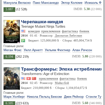
Мануэла Веласко
Пако Мансанедо
Эктор Коломе
Исмаэль Фр
IMDB:
5.30
(22 000)
5.087
(
12 528
)
Черепашки-ниндзя
Teenage Mutant Ninja Turtles
комедия
приключения
фантастика
боевик
2014
· 01:41 · Режиссер:
Джонатан Либесман
Бюджет: 125,000,000 $ · Сборы: 485,004,754 $
Главные роли:
Меган Фокс
Уилл Арнетт
Уильям Фихтнер
Алан Ричсон
IMDB:
5.80
(228 000)
6.194
(
202 219
)
Трансформеры: Эпоха истребления
Transformers: Age of Extinction
приключения
фантастика
боевик
2014
· 02:45 · Режиссер:
Майкл Бэй
Бюджет: 210,000,000 $ · Сборы: 1,104,054,072 $
Главные роли:
Марк Уолберг
Никола Пельтц Бекхэм
Джек Рейнор
Стэнли Тучч
IMDB:
5.60
(346 000)
6.105
(
223 633
)