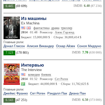
IMDB:
6.40
(87 234)
6.445
(
69 699
)
Из машины
Ex Machina
фантастика
драма
триллер
2014
· 01:48 · Режиссер:
Алекс Гарленд
Бюджет: 15,000,000 $ · Сборы: 36,869,414 $
Главные роли:
Донал Глисон
Алисия Викандер
Оскар Айзек
Соноя Мидзуно
IMDB:
7.70
(630 000)
7.123
(
170 801
)
Интервью
The Interview
комедия
боевик
2014
· 01:52 · Режиссер:
Сет Роген
Бюджет: 44,000,000 $ · Сборы: 11,782,625 $
Главные роли:
Джеймс Франко
Сет Роген
Рэндалл Пак
Диана Пан
IMDB:
6.50
(373 000)
6.143
(
47 251
)