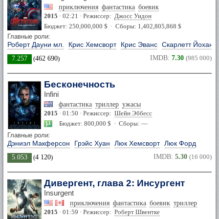
приключения
фантастика
боевик
2015
· 02:21 · Режиссер:
Джосс Уидон
Бюджет: 250,000,000 $ · Сборы: 1,402,805,868 $
Главные роли:
Роберт Дауни мл.
Крис Хемсворт
Крис Эванс
Скарлетт Йоханс
IMDB:
7.30
(985 000)
7.257
(
462 690
)
Бесконечность
Infini
фантастика
триллер
ужасы
2015
· 01:50 · Режиссер:
Шейн Эббесс
Бюджет: 800,000 $ · Сборы: —
Главные роли:
Дэниэл Макферсон
Грэйс Хуан
Люк Хемсворт
Люк Форд
IMDB:
5.30
(16 000)
5.053
(
4 120
)
Дивергент, глава 2: Инсургент
Insurgent
приключения
фантастика
боевик
триллер
2015
· 01:59 · Режиссер:
Роберт Швентке