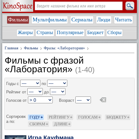
Фильмы
Мультфильмы
Сериалы
Люди
Читать
Жанры
Страны
Популярные
Бюджет
Сборы
Главная
Фильмы
Фразы: «Лаборатория»
Фильмы с фразой
«Лаборатория»
(1-40)
Годы с
по
Рейтинг от
до
Голосов от
Возраст
Сортировк
ГОДУ
РЕЙТИНГУ
ГОЛОСАМ
БЮДЖЕТУ
а по:
СБОРАМ
ДЛИНЕ
Игра Кауфмана