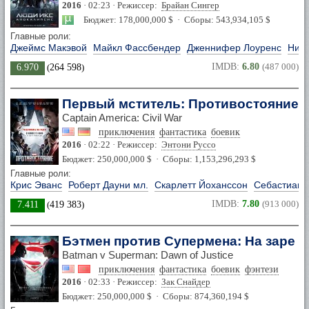
2016
· 02:23 · Режиссер:
Брайан Сингер
Бюджет: 178,000,000 $ · Сборы: 543,934,105 $
Главные роли:
Джеймс Макэвой
Майкл Фассбендер
Дженнифер Лоуренс
Нико
IMDB:
6.80
(487 000)
6.970
(
264 598
)
Первый мститель: Противостояние
Captain America: Civil War
приключения
фантастика
боевик
2016
· 02:22 · Режиссер:
Энтони Руссо
Бюджет: 250,000,000 $ · Сборы: 1,153,296,293 $
Главные роли:
Крис Эванс
Роберт Дауни мл.
Скарлетт Йоханссон
Себастиан 
IMDB:
7.80
(913 000)
7.411
(
419 383
)
Бэтмен против Супермена: На заре 
Batman v Superman: Dawn of Justice
приключения
фантастика
боевик
фэнтези
2016
· 02:33 · Режиссер:
Зак Снайдер
Бюджет: 250,000,000 $ · Сборы: 874,360,194 $