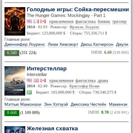
Голодные игры: Сойка-пересмешница
The Hunger Games: Mockingjay - Part 1
приключения
фантастика
боевик
триллер
2014
· 02:03 · Режиссер:
Фрэнсис Лоуренс
Бюджет: 125,000,000 $ · Сборы: 755,356,711 $
Главные роли:
Дженнифер Лоуренс
Лиам Хемсворт
Джош Хатчерсон
Джулиан
IMDB:
6.60
(538 000)
6.340
(
331 224
)
Интерстеллар
Interstellar
приключения
фантастика
драма
2014
· 02:49 · Режиссер:
Кристофер Нолан
Бюджет: 165,000,000 $ · Сборы: 736,546,575 $
Главные роли:
Мэттью Макконахи
Энн Хэтэуэй
Джессика Честейн
Маккензи Ф
IMDB:
8.70
(2 439 991)
8.668
(
1 109 009
)
Железная схватка