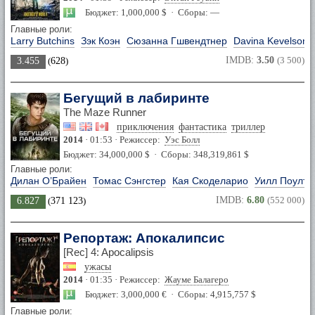
Бюджет: 1,000,000 $ · Сборы: —
Главные роли:
Larry Butchins
Зэк Коэн
Сюзанна Гшвендтнер
Davina Kevelson
IMDB:
3.50
(3 500)
3.455
(
628
)
Бегущий в лабиринте
The Maze Runner
приключения
фантастика
триллер
2014
· 01:53 · Режиссер:
Уэс Болл
Бюджет: 34,000,000 $ · Сборы: 348,319,861 $
Главные роли:
Дилан О’Брайен
Томас Сэнгстер
Кая Скоделарио
Уилл Поулте
IMDB:
6.80
(552 000)
6.827
(
371 123
)
Репортаж: Апокалипсис
[Rec] 4: Apocalipsis
ужасы
2014
· 01:35 · Режиссер:
Жауме Балагеро
Бюджет: 3,000,000 € · Сборы: 4,915,757 $
Главные роли: