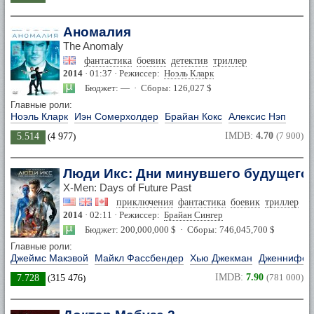
Аномалия
The Anomaly
фантастика
боевик
детектив
триллер
2014
· 01:37 · Режиссер:
Ноэль Кларк
Бюджет: — · Сборы: 126,027 $
Главные роли:
Ноэль Кларк
Иэн Сомерхолдер
Брайан Кокс
Алексис Нэп
IMDB:
4.70
(7 900)
5.514
(
4 977
)
Люди Икс: Дни минувшего будущего
X-Men: Days of Future Past
приключения
фантастика
боевик
триллер
фэ
2014
· 02:11 · Режиссер:
Брайан Сингер
Бюджет: 200,000,000 $ · Сборы: 746,045,700 $
Главные роли:
Джеймс Макэвой
Майкл Фассбендер
Хью Джекман
Дженнифер
IMDB:
7.90
(781 000)
7.728
(
315 476
)