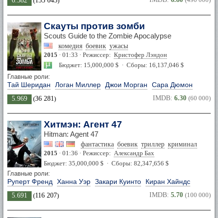
6.582
(
135 045
)
Скауты против зомби
Scouts Guide to the Zombie Apocalypse
комедия
боевик
ужасы
2015
· 01:33 · Режиссер:
Кристофер Лэндон
Бюджет: 15,000,000 $ · Сборы: 16,137,046 $
Главные роли:
Тай Шеридан
Логан Миллер
Джои Морган
Сара Дюмон
IMDB:
6.30
(60 000)
5.969
(
36 281
)
Хитмэн: Агент 47
Hitman: Agent 47
фантастика
боевик
триллер
криминал
2015
· 01:36 · Режиссер:
Александр Бах
Бюджет: 35,000,000 $ · Сборы: 82,347,656 $
Главные роли:
Руперт Френд
Ханна Уэр
Закари Куинто
Киран Хайндс
IMDB:
5.70
(100 000)
5.691
(
116 207
)