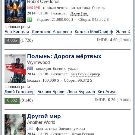
Robot Overlords
приключения
фантастика
боевик
2014
· 01:30 · Режиссер:
Джон Райт
Бюджет: 21,000,000 $ · Сборы: 943,502 $
Главные роли:
Бен Кингсли
Джиллиан Андерсон
Каллэн МакОлифф
Элла Хан
IMDB:
4.60
(7 900)
4.085
(
1 738
)
Полынь: Дорога мёртвых
Wyrmwood
комедия
боевик
ужасы
2014
· 01:38 · Режиссер:
Кия Роуч-Тернер
Бюджет: 160,000 $ · Сборы: 96,372 $
Главные роли:
Джей Галлахер
Бьянка Брэди
Леон Бурчилл
Кит Агиус
IMDB:
6.20
(19 000)
6.382
(
8 148
)
Другой мир
Another World
фантастика
боевик
ужасы
2014
· 01:39 · Режиссер:
Эйтан Реувин