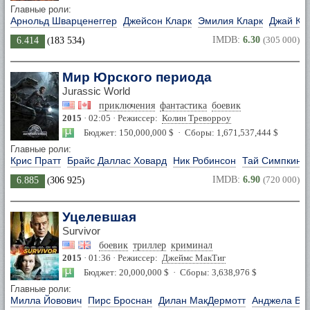
Главные роли:
Арнольд Шварценеггер
Джейсон Кларк
Эмилия Кларк
Джай Ко
IMDB:
6.30
(305 000)
6.414
(
183 534
)
Мир Юрского периода
Jurassic World
приключения
фантастика
боевик
2015
· 02:05 · Режиссер:
Колин Треворроу
Бюджет: 150,000,000 $ · Сборы: 1,671,537,444 $
Главные роли:
Крис Пратт
Брайс Даллас Ховард
Ник Робинсон
Тай Симпкинс
IMDB:
6.90
(720 000)
6.885
(
306 925
)
Уцелевшая
Survivor
боевик
триллер
криминал
2015
· 01:36 · Режиссер:
Джеймс МакТиг
Бюджет: 20,000,000 $ · Сборы: 3,638,976 $
Главные роли:
Милла Йовович
Пирс Броснан
Дилан МакДермотт
Анджела Бас