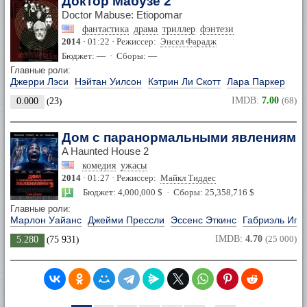
Доктор Мабузе 2
Doctor Mabuse: Etiopomar
фантастика
драма
триллер
фэнтези
2014
· 01:22 · Режиссер:
Энсел Фарадж
Бюджет: — · Сборы: —
Главные роли:
Джерри Лэси
Нэйтан Уилсон
Кэтрин Ли Скотт
Лара Паркер
IMDB:
7.00
(68)
0.000
(
23
)
Дом с паранормальными явлениями
A Haunted House 2
комедия
ужасы
2014
· 01:27 · Режиссер:
Майкл Тиддес
Бюджет: 4,000,000 $ · Сборы: 25,358,716 $
Главные роли:
Марлон Уайанс
Джейми Прессли
Эссенс Эткинс
Габриэль Игл
IMDB:
4.70
(25 000)
5.280
(
75 931
)