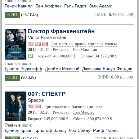
Главные роли:
Генри Кавилл
Бен Аффлек
Галь Гадот
Эми Адамс
IMDB:
6.40
(785 000)
6.761
(
267 048
)
Виктор Франкенштейн
Victor Frankenstein
фантастика
драма
триллер
ужасы
2015
· 01:49 · Режиссер:
Пол Макгиган
Бюджет: 40,000,000 $ · Сборы: 34,227,298 $
Главные роли:
Дэниэл Рэдклифф
Джеймс Макэвой
Джессика Браун-Финдли
Б
IMDB:
6.00
(63 000)
6.191
(
90 329
)
007: СПЕКТР
Spectre
приключения
боевик
триллер
2015
· 02:28 · Режиссер:
Сэм Мендес
Бюджет: 245,000,000 $ · Сборы: 880,674,609 $
Главные роли:
Дэниэл Крэйг
Кристоф Вальц
Леа Сейду
Рэйф Файнс
IMDB:
6.80
(490 000)