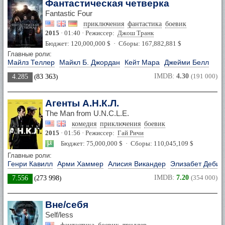
Фантастическая четверка
Fantastic Four
приключения
фантастика
боевик
2015
· 01:40 · Режиссер:
Джош Транк
Бюджет: 120,000,000 $ · Сборы: 167,882,881 $
Главные роли:
Майлз Теллер
Майкл Б. Джордан
Кейт Мара
Джейми Белл
IMDB:
4.30
(191 000)
4.285
(
83 363
)
Агенты А.Н.К.Л.
The Man from U.N.C.L.E.
комедия
приключения
боевик
2015
· 01:56 · Режиссер:
Гай Ричи
Бюджет: 75,000,000 $ · Сборы: 110,045,109 $
Главные роли:
Генри Кавилл
Арми Хаммер
Алисия Викандер
Элизабет Дебик
IMDB:
7.20
(354 000)
7.556
(
273 998
)
Вне/себя
Self/less