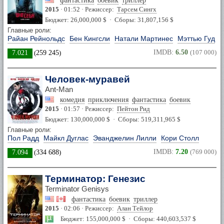
фантастика
боевик
триллер
2015
· 01:52 · Режиссер:
Тарсем Сингх
Бюджет: 26,000,000 $ · Сборы: 31,807,156 $
Главные роли:
Райан Рейнольдс
Бен Кингсли
Натали Мартинес
Мэттью Гуд
IMDB:
6.50
(107 000)
7.021
(
259 245
)
Человек-муравей
Ant-Man
комедия
приключения
фантастика
боевик
2015
· 01:57 · Режиссер:
Пейтон Рид
Бюджет: 130,000,000 $ · Сборы: 519,311,965 $
Главные роли:
Пол Радд
Майкл Дуглас
Эванджелин Лилли
Кори Столл
IMDB:
7.20
(769 000)
7.094
(
334 688
)
Терминатор: Генезис
Terminator Genisys
фантастика
боевик
триллер
2015
· 02:06 · Режиссер:
Алан Тейлор
Бюджет: 155,000,000 $ · Сборы: 440,603,537 $