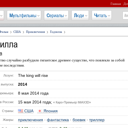
Главная
Доб
Мультфильмы
Сериалы
Люди
Читать
Фильм
США
Приключения
Годзилла
зилла
a
тво случайно разбудило гигантское древнее существо, что повлекло за собой
е последствия.
The king will rise
Лозунг:
2014
 выпуска:
8 мая 2014 года
премьера:
15 мая 2014 года;
в России:
« Каро-Премьер IMAX3D»
США
Япония
Страны:
приключения
·
фантастика
·
боевик
·
триллер
Жанры: