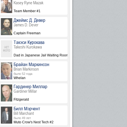
Kasey Ryne Mazak
Team Member #1
Джеймс Д. Девер
James D. Dever
Captain Freeman
Такэси Курокава
Takeshi Kurokawa
Dad in Japanese Jail Waiting Room
Брайан Маркинсон
Brian Markinson
было 52 года
Whelan
Гардинер Миллар
Gardiner Millar
Fitzgerald
Билл Мэрчент
Bill Marchant
было 49 лет
Muto Crow's Nest Tech #2