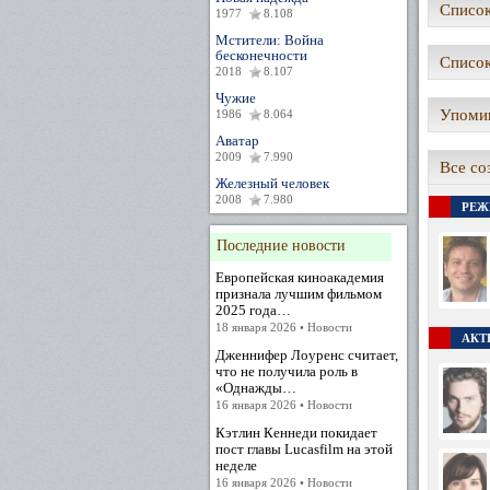
Список
1977
8.108
Мстители: Война
бесконечности
Список
2018
8.107
Чужие
Упомин
1986
8.064
Аватар
2009
7.990
Все со
Железный человек
2008
7.980
РЕЖ
Последние новости
Европейская киноакадемия
признала лучшим фильмом
2025 года…
18 января 2026 • Новости
АКТЕ
Дженнифер Лоуренс считает,
что не получила роль в
«Однажды…
16 января 2026 • Новости
Кэтлин Кеннеди покидает
пост главы Lucasfilm на этой
неделе
16 января 2026 • Новости