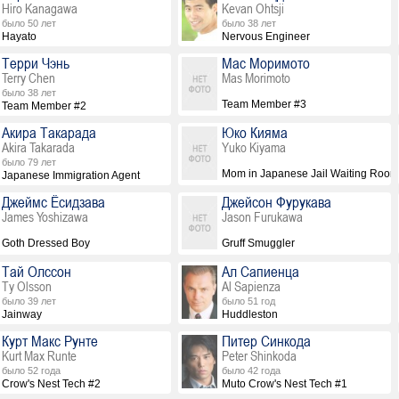
Hiro Kanagawa
Kevan Ohtsji
было 50 лет
было 38 лет
Hayato
Nervous Engineer
Терри Чэнь
Мас Моримото
Terry Chen
Mas Morimoto
было 38 лет
Team Member #3
Team Member #2
Акира Такарада
Юко Кияма
Akira Takarada
Yuko Kiyama
было 79 лет
Mom in Japanese Jail Waiting Room
Japanese Immigration Agent
Джеймс Ёсидзава
Джейсон Фурукава
James Yoshizawa
Jason Furukawa
Goth Dressed Boy
Gruff Smuggler
Тай Олссон
Ал Сапиенца
Ty Olsson
Al Sapienza
было 39 лет
было 51 год
Jainway
Huddleston
Курт Макс Рунте
Питер Синкода
Kurt Max Runte
Peter Shinkoda
было 52 года
было 42 года
Crow's Nest Tech #2
Muto Crow's Nest Tech #1