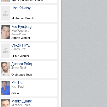
Transport Vessel Soldier
Lise Krivatsy
Mother on Beach
Кео Вулфорд
Keo Woolford
было 46 лет
Airport Worker
Сэнди Ритц
Sandy Ritz
FEMA Worker
Джесси Рейд
Jesse Reid
Ordinance Tech
Рич Пол
Rich Paul
Officer
Майкл Дэнис
Michael Denis