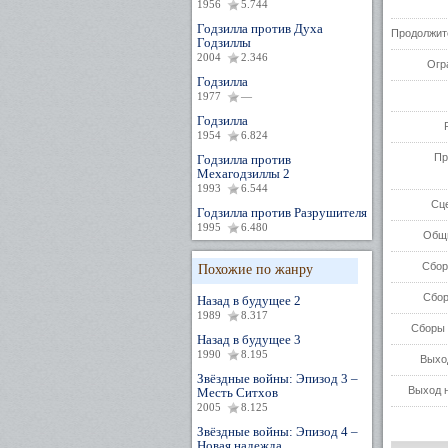
1956
5.744
Годзилла против Духа
Продолжит
Годзиллы
2004
2.346
Огр
Годзилла
1977
—
Годзилла
1954
6.824
Пр
Годзилла против
Мехагодзиллы 2
1993
6.544
Сц
Годзилла против Разрушителя
1995
6.480
Общи
Сбор
Похожие по жанру
Сбор
Назад в будущее 2
1989
8.317
Сборы 
Назад в будущее 3
1990
8.195
Выхо
Звёздные войны: Эпизод 3 –
Выход н
Месть Ситхов
2005
8.125
Звёздные войны: Эпизод 4 –
Новая надежда