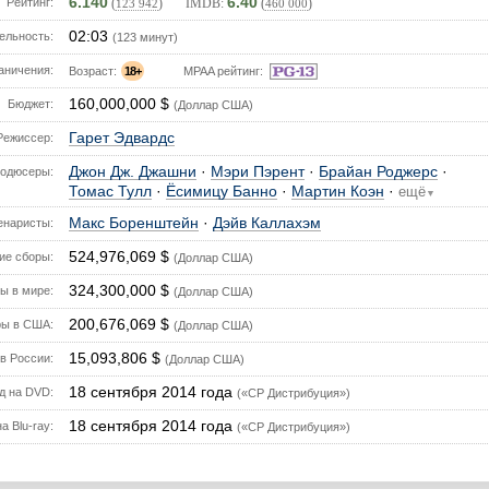
6.140
6.40
Рейтинг:
(
) IMDB:
(
)
123 942
460 000
02:03
ельность:
(123 минут)
аничения:
Возраст:
18+
MPAA рейтинг:
160,000,000 $
Бюджет:
(Доллар США)
Гарет Эдвардс
Режиссер:
Джон Дж. Джашни
·
Мэри Пэрент
·
Брайан Роджерс
·
одюсеры:
Томас Тулл
·
Ёсимицу Банно
·
Мартин Коэн
·
ещё
▼
Макс Боренштейн
·
Дэйв Каллахэм
енаристы:
524,976,069 $
е сборы:
(Доллар США)
324,300,000 $
ы в мире:
(Доллар США)
200,676,069 $
ы в США:
(Доллар США)
15,093,806 $
в России:
(Доллар США)
18 сентября 2014 года
д на DVD:
(«CP Дистрибуция»)
18 сентября 2014 года
а Blu-ray:
(«CP Дистрибуция»)