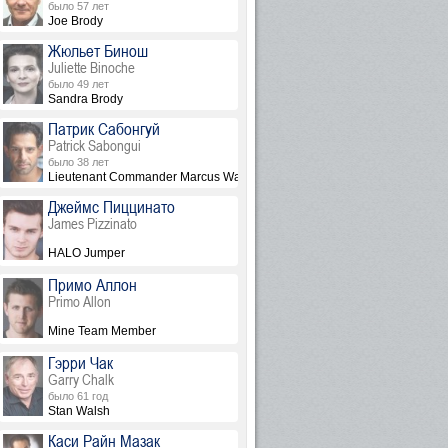
было 57 лет
Joe Brody
Жюльет Бинош
Juliette Binoche
было 49 лет
Sandra Brody
Патрик Сабонгуй
Patrick Sabongui
было 38 лет
Lieutenant Commander Marcus Waltz
Джеймс Пиццинато
James Pizzinato
HALO Jumper
Примо Аллон
Primo Allon
Mine Team Member
Гэрри Чак
Garry Chalk
было 61 год
Stan Walsh
Каси Райн Мазак