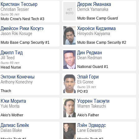
Кристиан Тессьер
Деррик Яманака
Christian Tessier
Derrick Yamanaka
было 36 лет
Muto Base Camp Guard
Muto Crow's Nest Tech #3
Джейсон Рики Косугэ
Хироёси Кидзияма
Jason Riki Kosuge
Hiroyoshi Kajiyama
Muto Base Camp Security #1
Muto Base Camp Security #2
Джилл Тид
Дин Редман
Jill Teed
Dean Redman
было 49 лет
National Guard #1
Head Nurse
Энтони Конечны
Элай Гори
Anthony Konechny
Eli Goree
было 19 лет
Thach
PO #3
Юки Морита
Уоррен Такэути
Yuki Morita
Warren Takeuchi
Akio's Mother
Akio's Father
Далиас Блейк
Лэйн Эдвардс
Dalias Blake
Lane Edwards