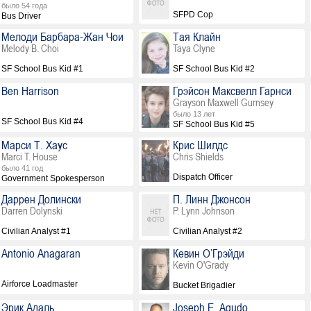
было 54 года
SFPD Cop
Bus Driver
Мелоди Барбара-Жан Чои
Тая Клайн
Melody B. Choi
Taya Clyne
SF School Bus Kid #1
SF School Bus Kid #2
Ben Harrison
Грэйсон Максвелл Гарнси
Grayson Maxwell Gurnsey
было 13 лет
SF School Bus Kid #4
SF School Bus Kid #5
Марси Т. Хаус
Крис Шилдс
Marci T. House
Chris Shields
было 41 год
Dispatch Officer
Government Spokesperson
Даррен Долински
П. Линн Джонсон
Darren Dolynski
P. Lynn Johnson
Civilian Analyst #1
Civilian Analyst #2
Antonio Anagaran
Кевин О’Грэйди
Kevin O'Grady
Airforce Loadmaster
Bucket Brigadier
Эрик Адаль
Joseph E. Agudo