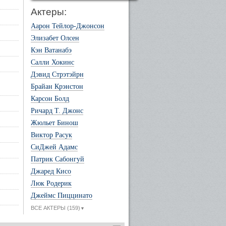
Актеры:
Аарон Тейлор-Джонсон
Элизабет Олсен
Кэн Ватанабэ
Салли Хокинс
Дэвид Стрэтэйрн
Брайан Крэнстон
Карсон Болд
Ричард Т. Джонс
Жюльет Бинош
Виктор Расук
СиДжей Адамс
Патрик Сабонгуй
Джаред Кисо
Люк Родерик
Джеймс Пиццинато
ВСЕ АКТЕРЫ (159)
▼