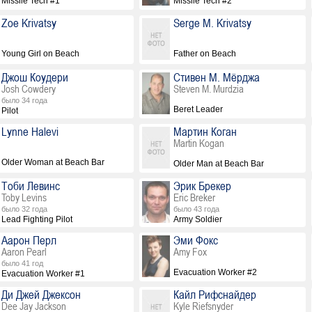
Missile Tech #1
Missile Tech #2
Zoe Krivatsy
Serge M. Krivatsy
Young Girl on Beach
Father on Beach
Джош Коудери
Стивен М. Мёрджа
Josh Cowdery
Steven M. Murdzia
было 34 года
Beret Leader
Pilot
Lynne Halevi
Мартин Коган
Martin Kogan
Older Woman at Beach Bar
Older Man at Beach Bar
Тоби Левинс
Эрик Брекер
Toby Levins
Eric Breker
было 32 года
было 43 года
Lead Fighting Pilot
Army Soldier
Аарон Перл
Эми Фокс
Aaron Pearl
Amy Fox
было 41 год
Evacuation Worker #2
Evacuation Worker #1
Ди Джей Джексон
Кайл Рифснайдер
Dee Jay Jackson
Kyle Riefsnyder