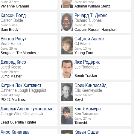
было 37 лет
было 64 года
Vivienne Graham
Admiral William Stenz
Карсон Болд
Ричард Т. Джонс
Carson Bolde
Richard T. Jones
было 5 лет
было 41 год
Sam Brody
Captain Russell Hampton
Виктор Расук
СиДжей Адамс
Victor Rasuk
CJ Adams
было 29 лет
было 13 лет
Sergeant Tre Morales
Young Ford
Джаред Кисо
Люк Родерик
Jared Keeso
Luc Roderique
было 29 лет
Bomb Tracker
Jump Master
Кэтрин Лок Хэггквист
Эрик Кинлисайд
Catherine Lough Haggquist
Eric Keenleyside
было 43 года
было 56 лет
PO #1 Martinez
Boyd
Джордж Аллен Гумапак мл.
Кэн Ямамура
George Allen Gumapac Jr.
Ken Yamamura
было 27 лет
Lead Guerrilla Fighter
Takashi
Хиро Канагава
Кеван Оцдзи