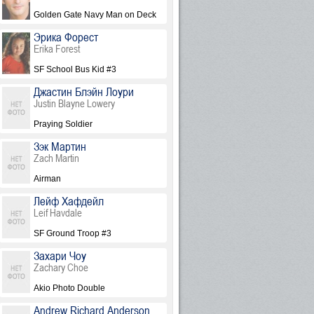
Golden Gate Navy Man on Deck
Эрика Форест
Erika Forest
SF School Bus Kid #3
Джастин Блэйн Лоури
Justin Blayne Lowery
Praying Soldier
Зэк Мартин
Zach Martin
Airman
Лейф Хафдейл
Leif Havdale
SF Ground Troop #3
Захари Чоу
Zachary Choe
Akio Photo Double
Andrew Richard Anderson