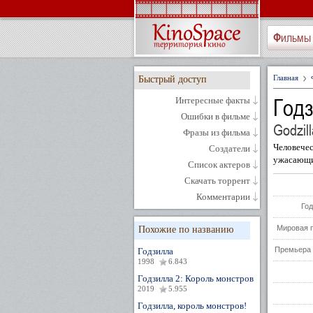
Фильмы
Главная
Быстрый доступ
Год
Интересные факты
Ошибки в фильме
Godzill
Фразы из фильма
Человечес
Создатели
ужасающи
Список актеров
Скачать торрент
Комментарии
Год
Мировая 
Похожие по названию
Премьера 
Годзилла
1998
6.843
Годзилла 2: Король монстров
2019
5.955
Годзилла, король монстров!