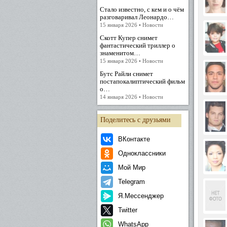
Стало известно, с кем и о чём
разговаривал Леонардо…
15 января 2026 • Новости
Скотт Купер снимет
фантастический триллер о
знаменитом…
15 января 2026 • Новости
Бутс Райли снимет
постапокалиптический фильм
о…
14 января 2026 • Новости
Поделитесь с друзьями
ВКонтакте
Одноклассники
Мой Мир
Telegram
Я.Мессенджер
Twitter
WhatsApp