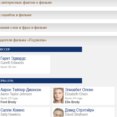
 интересных фактов о фильме
 ошибок в фильме
ания слов и фраз в фильме
здатели фильма «Годзилла»
ИССЕР
Гарет Эдвардс
Gareth Edwards
было 38 лет
РЫ (159)
Аарон Тейлор-Джонсон
Элизабет Олсен
Aaron Taylor-Johnson
Elizabeth Olsen
было 23 года
было 24 года
Ford Brody
Elle Brody
Салли Хокинс
Дэвид Стрэтэйрн
Sally Hawkins
David Strathairn