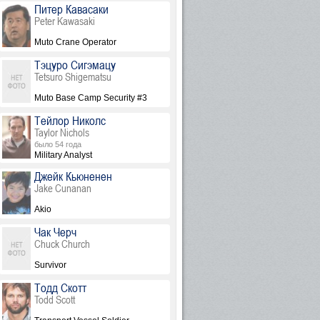
Питер Кавасаки
Peter Kawasaki
Muto Crane Operator
Тэцуро Сигэмацу
Tetsuro Shigematsu
Muto Base Camp Security #3
Тейлор Николс
Taylor Nichols
было 54 года
Military Analyst
Джейк Кьюненен
Jake Cunanan
Akio
Чак Черч
Chuck Church
Survivor
Тодд Скотт
Todd Scott