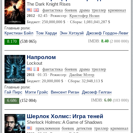
The Dark Knight Rises
фантастика
боевик
драма
триллер
криминал
2012
· 02:45 · Режиссер:
Кристофер Нолан
Бюджет: 250,000,000 $ · Сборы: 1,081,041,287 $
Главные роли:
Кристиан Бэйл
Том Харди
Энн Хэтэуэй
Джозеф Гордон-Левитт
IMDB:
8.40
(2 000 000)
8.170
(
538 065
)
Напролом
Lockout
фантастика
боевик
драма
триллер
2011
· 01:35 · Режиссер:
Джеймс Мэтер
Бюджет: 20,000,000 $ · Сборы: 32,948,113 $
Главные роли:
Гай Пирс
Мэгги Грэйс
Винсент Риган
Джозеф Гилган
IMDB:
6.00
(103 000)
6.686
(
152 004
)
Шерлок Холмс: Игра теней
Sherlock Holmes: A Game of Shadows
приключения
боевик
детектив
триллер
криминал