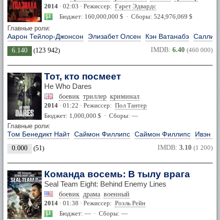
2014
· 02:03 · Режиссер:
Гарет Эдвардс
Бюджет: 160,000,000 $ · Сборы: 524,976,069 $
Главные роли:
Аарон Тейлор-Джонсон
Элизабет Олсен
Кэн Ватанабэ
Салли Х
IMDB:
6.40
(460 000)
6.140
(
123 942
)
Тот, кто посмеет
He Who Dares
боевик
триллер
криминал
2014
· 01:22 · Режиссер:
Пол Тантер
Бюджет: 1,000,000 $ · Сборы: —
Главные роли:
Том Бенедикт Найт
Саймон Филлипс
Саймон Филлипс
Ивэн Р
IMDB:
3.10
(1 200)
0.000
(
51
)
Команда восемь: В тылу врага
Seal Team Eight: Behind Enemy Lines
боевик
драма
военный
2014
· 01:38 · Режиссер:
Роэль Рейн
Бюджет: — · Сборы: —