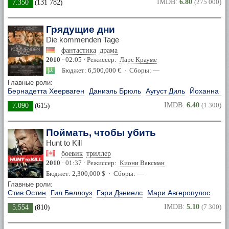
IMDB:
6.80
(275 000)
7.350
(
131 782
)
Грядущие дни
Die kommenden Tage
фантастика
драма
2010
· 02:05 · Режиссер:
Ларс Крауме
Бюджет: 6,500,000 € · Сборы: —
Главные роли:
Бернадетта Хеерваген
Даниэль Брюль
Аугуст Диль
Йоханна Во
IMDB:
6.40
(1 300)
7.090
(
615
)
Поймать, чтобы убить
Hunt to Kill
боевик
триллер
2010
· 01:37 · Режиссер:
Киони Ваксман
Бюджет: 2,300,000 $ · Сборы: —
Главные роли:
Стив Остин
Гил Беллоуз
Гэри Дэниелс
Мари Авгеропулос
IMDB:
5.10
(7 300)
5.554
(
810
)