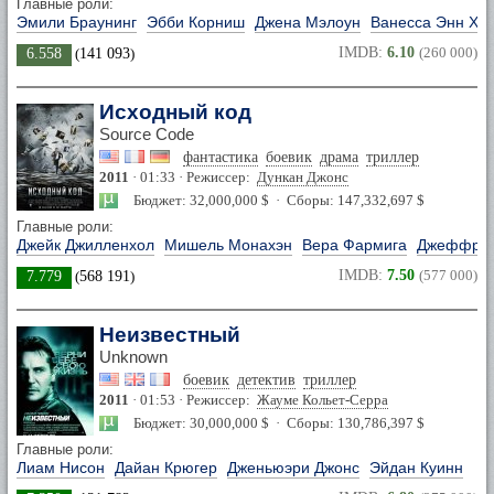
Главные роли:
Эмили Браунинг
Эбби Корниш
Джена Мэлоун
Ванесса Энн Ха
IMDB:
6.10
(260 000)
6.558
(
141 093
)
Исходный код
Source Code
фантастика
боевик
драма
триллер
2011
· 01:33 · Режиссер:
Дункан Джонс
Бюджет: 32,000,000 $ · Сборы: 147,332,697 $
Главные роли:
Джейк Джилленхол
Мишель Монахэн
Вера Фармига
Джеффри 
IMDB:
7.50
(577 000)
7.779
(
568 191
)
Неизвестный
Unknown
боевик
детектив
триллер
2011
· 01:53 · Режиссер:
Жауме Кольет-Серра
Бюджет: 30,000,000 $ · Сборы: 130,786,397 $
Главные роли:
Лиам Нисон
Дайан Крюгер
Дженьюэри Джонс
Эйдан Куинн