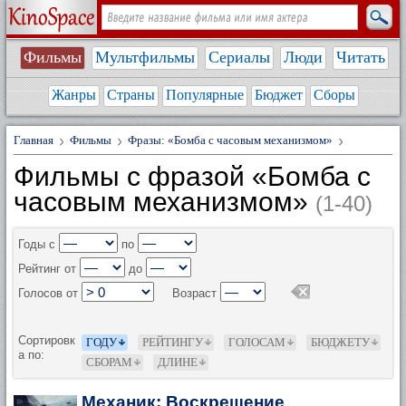
Фильмы
Мультфильмы
Сериалы
Люди
Читать
Жанры
Страны
Популярные
Бюджет
Сборы
Главная
Фильмы
Фразы: «Бомба с часовым механизмом»
Фильмы с фразой «Бомба с
часовым механизмом»
(1-40)
Годы с
по
Рейтинг от
до
Голосов от
Возраст
Сортировк
ГОДУ
РЕЙТИНГУ
ГОЛОСАМ
БЮДЖЕТУ
а по:
СБОРАМ
ДЛИНЕ
Механик: Воскрешение