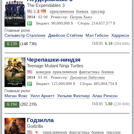
The Expendables 3
приключения
боевик
триллер
2014
· 02:06 · Режиссер:
Патрик Хьюз
Бюджет: 90,000,000 $ · Сборы: 214,657,577 $
Главные роли:
Сильвестр Сталлоне
Джейсон Стэйтем
Мэл Гибсон
Харрисон 
IMDB:
6.10
(204 000)
6.139
(
148 730
)
Черепашки-ниндзя
Teenage Mutant Ninja Turtles
комедия
приключения
фантастика
боевик
2014
· 01:41 · Режиссер:
Джонатан Либесман
Бюджет: 125,000,000 $ · Сборы: 485,004,754 $
Главные роли:
Меган Фокс
Уилл Арнетт
Уильям Фихтнер
Алан Ричсон
IMDB:
5.80
(228 000)
6.194
(
202 219
)
Годзилла
Godzilla
приключения
фантастика
боевик
триллер