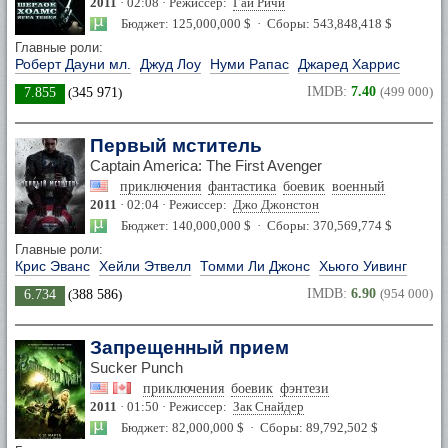
2011
· 02:08 · Режиссер:
Гай Ричи
Бюджет: 125,000,000 $ · Сборы: 543,848,418 $
Главные роли:
Роберт Дауни мл.
Джуд Лоу
Нуми Рапас
Джаред Харрис
IMDB:
7.40
(499 000)
7.855
(
345 971
)
Первый мститель
Captain America: The First Avenger
приключения
фантастика
боевик
военный
2011
· 02:04 · Режиссер:
Джо Джонстон
Бюджет: 140,000,000 $ · Сборы: 370,569,774 $
Главные роли:
Крис Эванс
Хейли Этвелл
Томми Ли Джонс
Хьюго Уивинг
IMDB:
6.90
(954 000)
6.734
(
388 586
)
Запрещенный прием
Sucker Punch
приключения
боевик
фэнтези
2011
· 01:50 · Режиссер:
Зак Снайдер
Бюджет: 82,000,000 $ · Сборы: 89,792,502 $