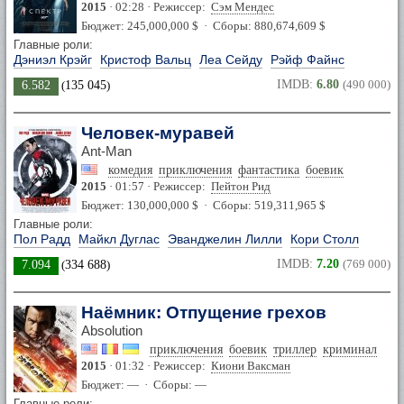
2015
· 02:28 · Режиссер:
Сэм Мендес
Бюджет: 245,000,000 $ · Сборы: 880,674,609 $
Главные роли:
Дэниэл Крэйг
Кристоф Вальц
Леа Сейду
Рэйф Файнс
IMDB:
6.80
(490 000)
6.582
(
135 045
)
Человек-муравей
Ant-Man
комедия
приключения
фантастика
боевик
2015
· 01:57 · Режиссер:
Пейтон Рид
Бюджет: 130,000,000 $ · Сборы: 519,311,965 $
Главные роли:
Пол Радд
Майкл Дуглас
Эванджелин Лилли
Кори Столл
IMDB:
7.20
(769 000)
7.094
(
334 688
)
Наёмник: Отпущение грехов
Absolution
приключения
боевик
триллер
криминал
2015
· 01:32 · Режиссер:
Киони Ваксман
Бюджет: — · Сборы: —
Главные роли: