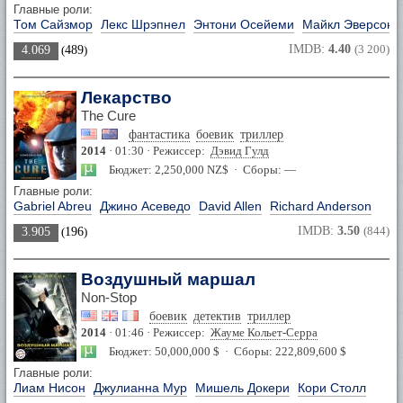
Главные роли:
Том Сайзмор
Лекс Шрэпнел
Энтони Осейеми
Майкл Эверсон
IMDB:
4.40
(3 200)
4.069
(
489
)
Лекарство
The Cure
фантастика
боевик
триллер
2014
· 01:30 · Режиссер:
Дэвид Гулд
Бюджет: 2,250,000 NZ$ · Сборы: —
Главные роли:
Gabriel Abreu
Джино Асеведо
David Allen
Richard Anderson
IMDB:
3.50
(844)
3.905
(
196
)
Воздушный маршал
Non-Stop
боевик
детектив
триллер
2014
· 01:46 · Режиссер:
Жауме Кольет-Серра
Бюджет: 50,000,000 $ · Сборы: 222,809,600 $
Главные роли:
Лиам Нисон
Джулианна Мур
Мишель Докери
Кори Столл