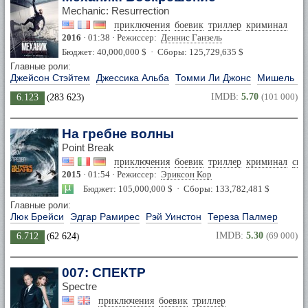
Mechanic: Resurrection
приключения
боевик
триллер
криминал
2016
· 01:38 · Режиссер:
Деннис Ганзель
Бюджет: 40,000,000 $ · Сборы: 125,729,635 $
Главные роли:
Джейсон Стэйтем
Джессика Альба
Томми Ли Джонс
Мишель Й
IMDB:
5.70
(101 000)
6.123
(
283 623
)
На гребне волны
Point Break
приключения
боевик
триллер
криминал
спо
2015
· 01:54 · Режиссер:
Эриксон Кор
Бюджет: 105,000,000 $ · Сборы: 133,782,481 $
Главные роли:
Люк Брейси
Эдгар Рамирес
Рэй Уинстон
Тереза Палмер
IMDB:
5.30
(69 000)
6.712
(
62 624
)
007: СПЕКТР
Spectre
приключения
боевик
триллер