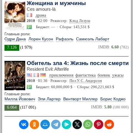
Женщина и мужчины
Ces amours-là
драма
2010
· 02:00 · Режиссер:
Клод Лелуш
Бюджет: — · Сборы: 145,531 $
Главные роли:
Одри Дана
Лорен Кусон
Рафаэль
Самюэль Лабарт
IMDB:
6.60
(782)
7.126
(
1 979
)
Обитель зла 4: Жизнь после смерти 
Resident Evil: Afterlife
приключения
фантастика
боевик
ужасы
2010
· 01:36 · Режиссер:
Пол У. С. Андерсон
Бюджет: 60,000,000 $ · Сборы: 296,221,663 $
Главные роли:
Милла Йовович
Эли Лартер
Вентворт Миллер
Борис Коджо
IMDB:
5.80
(186 000)
6.064
(
117 091
)