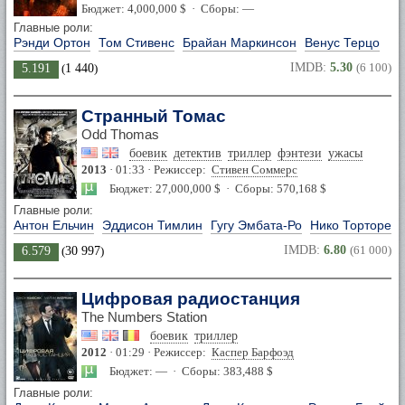
Бюджет: 4,000,000 $ · Сборы: —
Главные роли:
Рэнди Ортон
Том Стивенс
Брайан Маркинсон
Венус Терцо
IMDB:
5.30
(6 100)
5.191
(
1 440
)
Странный Томас
Odd Thomas
боевик
детектив
триллер
фэнтези
ужасы
2013
· 01:33 · Режиссер:
Стивен Соммерс
Бюджет: 27,000,000 $ · Сборы: 570,168 $
Главные роли:
Антон Ельчин
Эддисон Тимлин
Гугу Эмбата-Ро
Нико Торторел
IMDB:
6.80
(61 000)
6.579
(
30 997
)
Цифровая радиостанция
The Numbers Station
боевик
триллер
2012
· 01:29 · Режиссер:
Каспер Барфоэд
Бюджет: — · Сборы: 383,488 $
Главные роли: