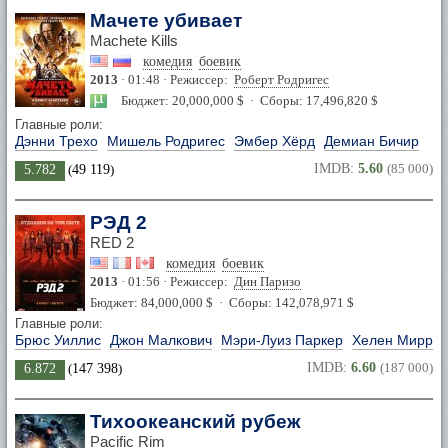
Мачете убивает
Machete Kills
комедия
боевик
2013
· 01:48 · Режиссер:
Роберт Родригес
Бюджет: 20,000,000 $ · Сборы: 17,496,820 $
Главные роли:
Дэнни Трехо
Мишель Родригес
Эмбер Хёрд
Демиан Бичир
IMDB:
5.60
(85 000)
5.782
(
49 119
)
РЭД 2
RED 2
комедия
боевик
2013
· 01:56 · Режиссер:
Дин Паризо
Бюджет: 84,000,000 $ · Сборы: 142,078,971 $
Главные роли:
Брюс Уиллис
Джон Малкович
Мэри-Луиз Паркер
Хелен Мирре
IMDB:
6.60
(187 000)
6.872
(
147 398
)
Тихоокеанский рубеж
Pacific Rim