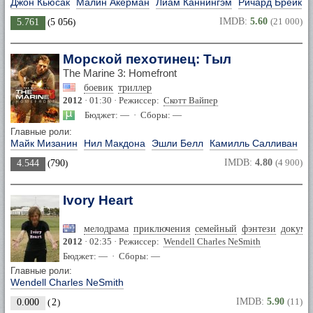
Джон Кьюсак
Малин Акерман
Лиам Каннингэм
Ричард Брейк
IMDB:
5.60
(21 000)
5.761
(
5 056
)
Морской пехотинец: Тыл
The Marine 3: Homefront
боевик
триллер
2012
· 01:30 · Режиссер:
Скотт Вайпер
Бюджет: — · Сборы: —
Главные роли:
Майк Мизанин
Нил Макдона
Эшли Белл
Камилль Салливан
IMDB:
4.80
(4 900)
4.544
(
790
)
Ivory Heart
мелодрама
приключения
семейный
фэнтези
докуме
2012
· 02:35 · Режиссер:
Wendell Charles NeSmith
Бюджет: — · Сборы: —
Главные роли:
Wendell Charles NeSmith
IMDB:
5.90
(11)
0.000
(
2
)