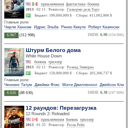
приключения
фантастика
боевик
2013
· 02:11 · Режиссер:
Гильермо дель Торо
Бюджет: 190,000,000 $ · Сборы: 411,002,906 $
Главные роли:
Чарли Ханнэм
Идрис Эльба
Ринко Кикути
Роберт Казински
IMDB:
6.90
(554 000)
6.967
(
312 998
)
Штурм Белого дома
White House Down
боевик
триллер
2013
· 02:11 · Режиссер:
Роланд Эммерих
Бюджет: 150,000,000 $ · Сборы: 205,366,737 $
Главные роли:
Ченнинг Татум
Джейми Фокс
Мэгги Джилленхол
Джейсон Кларк
IMDB:
6.30
(247 000)
6.626
(
88 630
)
12 раундов: Перезагрузка
12 Rounds 2: Reloaded
приключения
боевик
триллер
2013
· 01:35 · Режиссер:
Роэль Рейн