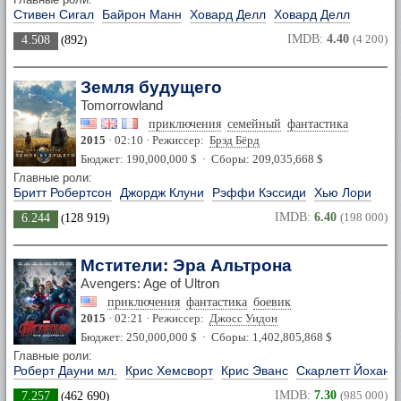
Стивен Сигал
Байрон Манн
Ховард Делл
Ховард Делл
IMDB:
4.40
(4 200)
4.508
(
892
)
Земля будущего
Tomorrowland
приключения
семейный
фантастика
2015
· 02:10 · Режиссер:
Брэд Бёрд
Бюджет: 190,000,000 $ · Сборы: 209,035,668 $
Главные роли:
Бритт Робертсон
Джордж Клуни
Рэффи Кэссиди
Хью Лори
IMDB:
6.40
(198 000)
6.244
(
128 919
)
Мстители: Эра Альтрона
Avengers: Age of Ultron
приключения
фантастика
боевик
2015
· 02:21 · Режиссер:
Джосс Уидон
Бюджет: 250,000,000 $ · Сборы: 1,402,805,868 $
Главные роли:
Роберт Дауни мл.
Крис Хемсворт
Крис Эванс
Скарлетт Йоханс
IMDB:
7.30
(985 000)
7.257
(
462 690
)