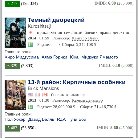
IMDB:
6.90
(286 000)
7.217
(
193 334
)
Темный дворецкий
Kuroshitsuji
приключения
семейный
боевик
драма
детектив
2014
· 01:59 · Режиссер:
Кэнтаро Отани
Бюджет: — · Сборы: 5,342,108 $
Главные роли:
Хиро Мидзусима
Аямэ Горики
Юка
Мидзуки Ямамото
IMDB:
6.10
(2 000)
6.329
(
2 803
)
13-й район: Кирпичные особняки
Brick Mansions
боевик
криминал
2013
· 01:30 · Режиссер:
Камиль Деламарр
Бюджет: 28,000,000 $ · Сборы: 71,416,730 $
Главные роли:
Пол Уокер
Давид Белль
RZA
Гучи Бой
IMDB:
5.60
(45 000)
5.483
(
53 850
)