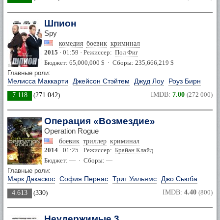
Шпион
Spy
комедия
боевик
криминал
2015
· 01:59 · Режиссер:
Пол Фиг
Бюджет: 65,000,000 $ · Сборы: 235,666,219 $
Главные роли:
Мелисса Маккарти
Джейсон Стэйтем
Джуд Лоу
Роуз Бирн
IMDB:
7.00
(272 000)
7.118
(
271 042
)
Операция «Возмездие»
Operation Rogue
боевик
триллер
криминал
2014
· 01:25 · Режиссер:
Брайан Клайд
Бюджет: — · Сборы: —
Главные роли:
Марк Дакаскос
София Пернас
Трит Уильямс
Джо Сьюба
IMDB:
4.40
(800)
4.613
(
330
)
Неудержимые 3