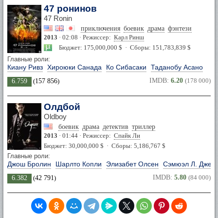
47 ронинов
47 Ronin
приключения
боевик
драма
фэнтези
2013
· 02:08 · Режиссер:
Карл Ринш
Бюджет: 175,000,000 $ · Сборы: 151,783,839 $
Главные роли:
Киану Ривз
Хироюки Санада
Ко Сибасаки
Таданобу Асано
IMDB:
6.20
(178 000)
6.759
(
157 856
)
Олдбой
Oldboy
боевик
драма
детектив
триллер
2013
· 01:44 · Режиссер:
Спайк Ли
Бюджет: 30,000,000 $ · Сборы: 5,186,767 $
Главные роли:
Джош Бролин
Шарлто Копли
Элизабет Олсен
Сэмюэл Л. Джек
IMDB:
5.80
(84 000)
6.382
(
42 791
)