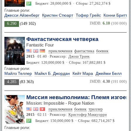
Бюджет: 28,000,000 $ · Сборы: 27,262,374 $
Главные роли:
Джесси Айзенберг
Кристен Стюарт
Тофер Грейс
Конни Бритто
IMDB:
6.10
(100 000)
6.290
(
149 102
)
Фантастическая четверка
Fantastic Four
приключения
фантастика
боевик
2015
· 01:40 · Режиссер:
Джош Транк
Бюджет: 120,000,000 $ · Сборы: 167,882,881 $
Главные роли:
Майлз Теллер
Майкл Б. Джордан
Кейт Мара
Джейми Белл
IMDB:
4.30
(191 000)
4.285
(
83 363
)
Миссия невыполнима: Племя изгоев
Mission: Impossible - Rogue Nation
приключения
боевик
триллер
2015
· 02:11 · Режиссер:
Кристофер Маккуорри
Бюджет: 150,000,000 $ · Сборы: 682,714,267 $
Главные роли: