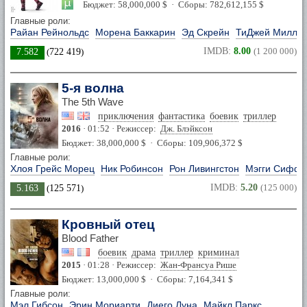
Бюджет: 58,000,000 $ · Сборы: 782,612,155 $
Главные роли:
Райан Рейнольдс
Морена Баккарин
Эд Скрейн
ТиДжей Милле
IMDB:
8.00
(1 200 000)
7.582
(
722 419
)
5-я волна
The 5th Wave
приключения
фантастика
боевик
триллер
2016
· 01:52 · Режиссер:
Дж. Блэйксон
Бюджет: 38,000,000 $ · Сборы: 109,906,372 $
Главные роли:
Хлоя Грейс Морец
Ник Робинсон
Рон Ливингстон
Мэгги Сифф
IMDB:
5.20
(125 000)
5.163
(
125 571
)
Кровный отец
Blood Father
боевик
драма
триллер
криминал
2015
· 01:28 · Режиссер:
Жан-Франсуа Рише
Бюджет: 13,000,000 $ · Сборы: 7,164,341 $
Главные роли:
Мэл Гибсон
Эрин Мориарти
Диего Луна
Майкл Паркс