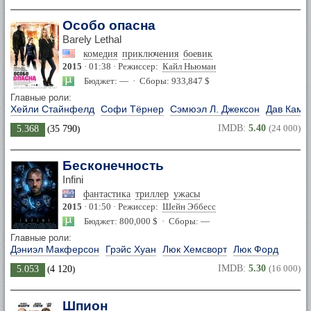
Особо опасна
Barely Lethal
комедия
приключения
боевик
2015
· 01:38 · Режиссер:
Кайл Ньюман
Бюджет: — · Сборы: 933,847 $
Главные роли:
Хейли Стайнфелд
Софи Тёрнер
Сэмюэл Л. Джексон
Дав Каме
IMDB:
5.40
(24 000)
5.368
(
35 790
)
Бесконечность
Infini
фантастика
триллер
ужасы
2015
· 01:50 · Режиссер:
Шейн Эббесс
Бюджет: 800,000 $ · Сборы: —
Главные роли:
Дэниэл Макферсон
Грэйс Хуан
Люк Хемсворт
Люк Форд
IMDB:
5.30
(16 000)
5.053
(
4 120
)
Шпион