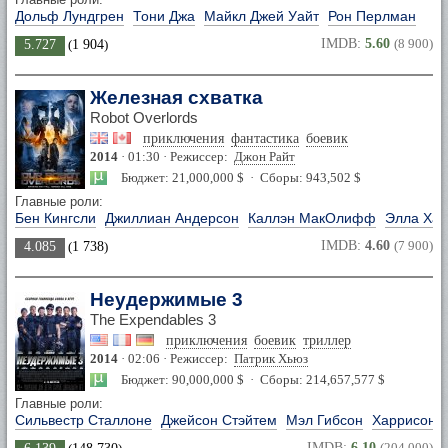
Дольф Лундгрен
Тони Джа
Майкл Джей Уайт
Рон Перлман
IMDB:
5.60
(8 900)
5.727
(
1 904
)
Железная схватка
Robot Overlords
приключения
фантастика
боевик
2014
· 01:30 · Режиссер:
Джон Райт
Бюджет: 21,000,000 $ · Сборы: 943,502 $
Главные роли:
Бен Кингсли
Джиллиан Андерсон
Каллэн МакОлифф
Элла Хан
IMDB:
4.60
(7 900)
4.085
(
1 738
)
Неудержимые 3
The Expendables 3
приключения
боевик
триллер
2014
· 02:06 · Режиссер:
Патрик Хьюз
Бюджет: 90,000,000 $ · Сборы: 214,657,577 $
Главные роли:
Сильвестр Сталлоне
Джейсон Стэйтем
Мэл Гибсон
Харрисон 
IMDB:
6.10
(204 000)