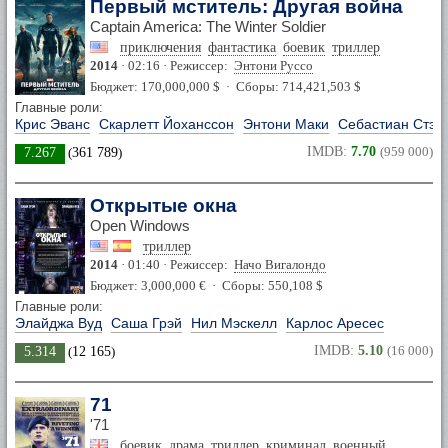
Первый мститель: Другая война
Captain America: The Winter Soldier
приключения
фантастика
боевик
триллер
2014
· 02:16 · Режиссер:
Энтони Руссо
Бюджет: 170,000,000 $ · Сборы: 714,421,503 $
Главные роли:
Крис Эванс
Скарлетт Йоханссон
Энтони Маки
Себастиан Стэн
IMDB:
7.70
(959 000)
7.267
(
361 789
)
Открытые окна
Open Windows
триллер
2014
· 01:40 · Режиссер:
Начо Вигалондо
Бюджет: 3,000,000 € · Сборы: 550,108 $
Главные роли:
Элайджа Вуд
Саша Грэй
Нил Мэскелл
Карлос Аресес
IMDB:
5.10
(16 000)
5.314
(
12 165
)
71
'71
боевик
драма
триллер
криминал
военный