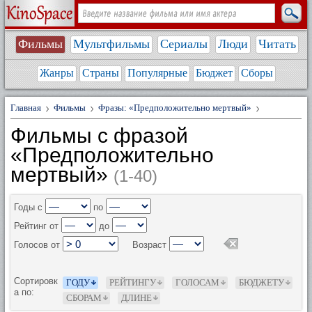
Фильмы
Мультфильмы
Сериалы
Люди
Читать
Жанры
Страны
Популярные
Бюджет
Сборы
Главная
Фильмы
Фразы: «Предположительно мертвый»
Фильмы с фразой
«Предположительно
мертвый»
(1-40)
Годы с
по
Рейтинг от
до
Голосов от
Возраст
Сортировк
ГОДУ
РЕЙТИНГУ
ГОЛОСАМ
БЮДЖЕТУ
а по:
СБОРАМ
ДЛИНЕ