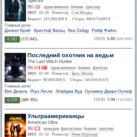
Spectre
приключения
боевик
триллер
2015
· 02:28 · Режиссер:
Сэм Мендес
Бюджет: 245,000,000 $ · Сборы: 880,674,609 $
Главные роли:
Дэниэл Крэйг
Кристоф Вальц
Леа Сейду
Рэйф Файнс
IMDB:
6.80
(490 000)
6.582
(
135 045
)
Последний охотник на ведьм
The Last Witch Hunter
приключения
боевик
фэнтези
2015
· 01:46 · Режиссер:
Брек Эйснер
Бюджет: 90,000,000 $ · Сборы: 146,936,910 $
Главные роли:
Вин Дизель
Роуз Лесли
Элайджа Вуд
Оулавюр Дарри Оулафсс
IMDB:
5.90
(116 000)
6.259
(
389 395
)
Ультраамериканцы
American Ultra
комедия
фантастика
боевик
триллер
2015
· 01:32 · Режиссер:
Нима Нуризаде