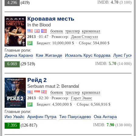
IMDB:
4.70
(3 100)
4.296
(
419
)
Кровавая месть
In the Blood
боевик
триллер
криминал
2013
· 01:47 · Режиссер:
Джон Стокуэлл
Бюджет: 10,000,000 $ · Сборы: 594,860 $
Главные роли:
Джина Карано
Кэм Жиганде
Исмаэль Крус Кордова
Луис Гусма
IMDB:
5.70
(14 000)
6.069
(
29 519
)
Рейд 2
Serbuan maut 2: Berandal
боевик
триллер
криминал
2013
· 02:30 · Режиссер:
Гарет Эванс
Бюджет: 4,500,000 $ · Сборы: 6,566,916 $
Главные роли:
Ико Увайс
Арифин Путра
Тио Пакусадево
Ока Антара
IMDB:
7.90
(138 000)
7.395
(
126 817
)