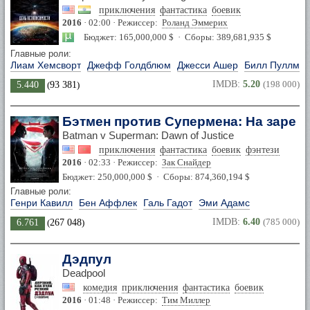
приключения
фантастика
боевик
2016
· 02:00 · Режиссер:
Роланд Эммерих
Бюджет: 165,000,000 $ · Сборы: 389,681,935 $
Главные роли:
Лиам Хемсворт
Джефф Голдблюм
Джесси Ашер
Билл Пуллма
IMDB:
5.20
(198 000)
5.440
(
93 381
)
Бэтмен против Супермена: На заре 
Batman v Superman: Dawn of Justice
приключения
фантастика
боевик
фэнтези
2016
· 02:33 · Режиссер:
Зак Снайдер
Бюджет: 250,000,000 $ · Сборы: 874,360,194 $
Главные роли:
Генри Кавилл
Бен Аффлек
Галь Гадот
Эми Адамс
IMDB:
6.40
(785 000)
6.761
(
267 048
)
Дэдпул
Deadpool
комедия
приключения
фантастика
боевик
2016
· 01:48 · Режиссер:
Тим Миллер