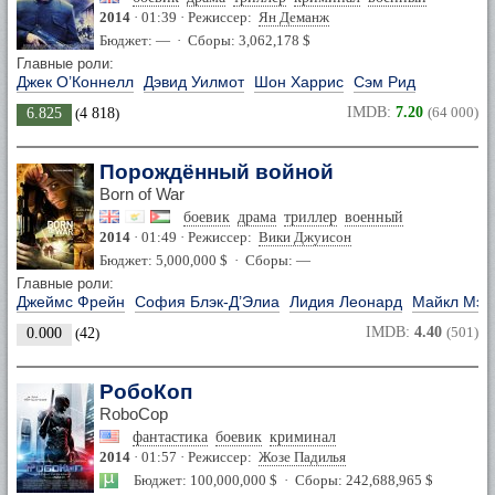
2014
· 01:39 · Режиссер:
Ян Деманж
Бюджет: — · Сборы: 3,062,178 $
Главные роли:
Джек О’Коннелл
Дэвид Уилмот
Шон Харрис
Сэм Рид
IMDB:
7.20
(64 000)
6.825
(
4 818
)
Порождённый войной
Born of War
боевик
драма
триллер
военный
2014
· 01:49 · Режиссер:
Вики Джуисон
Бюджет: 5,000,000 $ · Сборы: —
Главные роли:
Джеймс Фрейн
София Блэк-Д’Элиа
Лидия Леонард
Майкл Мэл
IMDB:
4.40
(501)
0.000
(
42
)
РобоКоп
RoboCop
фантастика
боевик
криминал
2014
· 01:57 · Режиссер:
Жозе Падилья
Бюджет: 100,000,000 $ · Сборы: 242,688,965 $