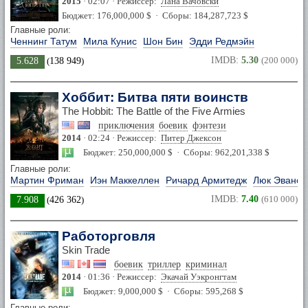
2015
· 02:07 · Режиссер:
Лана Вачовски
Бюджет: 176,000,000 $ · Сборы: 184,287,723 $
Главные роли:
Ченнинг Татум
Мила Кунис
Шон Бин
Эдди Редмэйн
IMDB:
5.30
(200 000)
5.628
(
138 949
)
Хоббит: Битва пяти воинств
The Hobbit: The Battle of the Five Armies
приключения
боевик
фэнтези
2014
· 02:24 · Режиссер:
Питер Джексон
Бюджет: 250,000,000 $ · Сборы: 962,201,338 $
Главные роли:
Мартин Фриман
Иэн Маккеллен
Ричард Армитедж
Люк Эванс
IMDB:
7.40
(610 000)
7.908
(
426 362
)
Работорговля
Skin Trade
боевик
триллер
криминал
2014
· 01:36 · Режиссер:
Экачай Уэкронгтам
Бюджет: 9,000,000 $ · Сборы: 595,268 $
Главные роли: