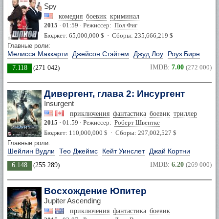
Spy
комедия
боевик
криминал
2015
· 01:59 · Режиссер:
Пол Фиг
Бюджет: 65,000,000 $ · Сборы: 235,666,219 $
Главные роли:
Мелисса Маккарти
Джейсон Стэйтем
Джуд Лоу
Роуз Бирн
IMDB:
7.00
(272 000)
7.118
(
271 042
)
Дивергент, глава 2: Инсургент
Insurgent
приключения
фантастика
боевик
триллер
2015
· 01:59 · Режиссер:
Роберт Швентке
Бюджет: 110,000,000 $ · Сборы: 297,002,527 $
Главные роли:
Шейлин Вудли
Тео Джеймс
Кейт Уинслет
Джай Кортни
IMDB:
6.20
(269 000)
6.148
(
255 289
)
Восхождение Юпитер
Jupiter Ascending
приключения
фантастика
боевик