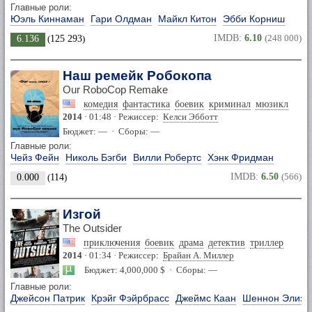
Главные роли:
Юэль Киннаман
Гари Олдман
Майкл Китон
Эбби Корниш
IMDB:
6.10
(248 000)
6.136
(
125 293
)
Наш ремейк Робокопа
Our RoboCop Remake
комедия
фантастика
боевик
криминал
мюзикл
2014
· 01:48 · Режиссер:
Келси Эбботт
Бюджет: — · Сборы: —
Главные роли:
Чейз Фейн
Николь Бэгби
Вилли Робертс
Хэнк Фридман
IMDB:
6.50
(566)
0.000
(
114
)
Изгой
The Outsider
приключения
боевик
драма
детектив
триллер
2014
· 01:34 · Режиссер:
Брайан А. Миллер
Бюджет: 4,000,000 $ · Сборы: —
Главные роли:
Джейсон Патрик
Крэйг Фэйрбрасс
Джеймс Каан
Шеннон Элиза