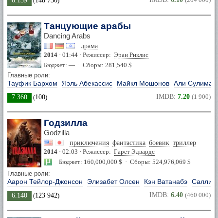
6.139
(
148 730
)
Танцующие арабы
Dancing Arabs
драма
2014
· 01:44 · Режиссер:
Эран Риклис
Бюджет: — · Сборы: 281,540 $
Главные роли:
Тауфик Бархом
Яэль Абекассис
Майкл Мошонов
Али Сулиман
IMDB:
7.20
(1 900)
7.360
(
100
)
Годзилла
Godzilla
приключения
фантастика
боевик
триллер
2014
· 02:03 · Режиссер:
Гарет Эдвардс
Бюджет: 160,000,000 $ · Сборы: 524,976,069 $
Главные роли:
Аарон Тейлор-Джонсон
Элизабет Олсен
Кэн Ватанабэ
Салли Х
IMDB:
6.40
(460 000)
6.140
(
123 942
)