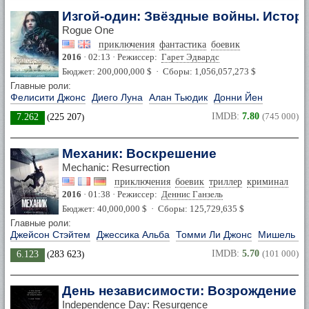
Изгой-один: Звёздные войны. Истор
Rogue One
приключения
фантастика
боевик
2016
· 02:13 · Режиссер:
Гарет Эдвардс
Бюджет: 200,000,000 $ · Сборы: 1,056,057,273 $
Главные роли:
Фелисити Джонс
Диего Луна
Алан Тьюдик
Донни Йен
IMDB:
7.80
(745 000)
7.262
(
225 207
)
Механик: Воскрешение
Mechanic: Resurrection
приключения
боевик
триллер
криминал
2016
· 01:38 · Режиссер:
Деннис Ганзель
Бюджет: 40,000,000 $ · Сборы: 125,729,635 $
Главные роли:
Джейсон Стэйтем
Джессика Альба
Томми Ли Джонс
Мишель Й
IMDB:
5.70
(101 000)
6.123
(
283 623
)
День независимости: Возрождение
Independence Day: Resurgence