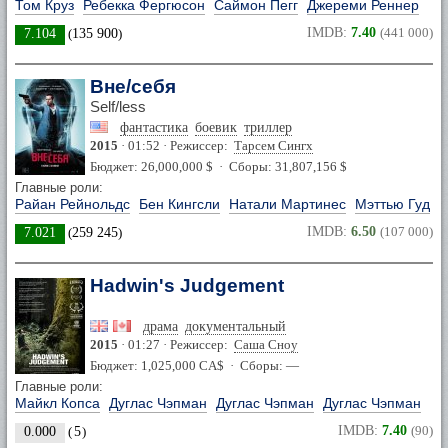
Том Круз
Ребекка Фергюсон
Саймон Пегг
Джереми Реннер
IMDB:
7.40
(441 000)
7.104
(
135 900
)
Вне/себя
Self/less
фантастика
боевик
триллер
2015
· 01:52 · Режиссер:
Тарсем Сингх
Бюджет: 26,000,000 $ · Сборы: 31,807,156 $
Главные роли:
Райан Рейнольдс
Бен Кингсли
Натали Мартинес
Мэттью Гуд
IMDB:
6.50
(107 000)
7.021
(
259 245
)
Hadwin's Judgement
драма
документальный
2015
· 01:27 · Режиссер:
Саша Сноу
Бюджет: 1,025,000 CA$ · Сборы: —
Главные роли:
Майкл Копса
Дуглас Чэпман
Дуглас Чэпман
Дуглас Чэпман
IMDB:
7.40
(90)
0.000
(
5
)