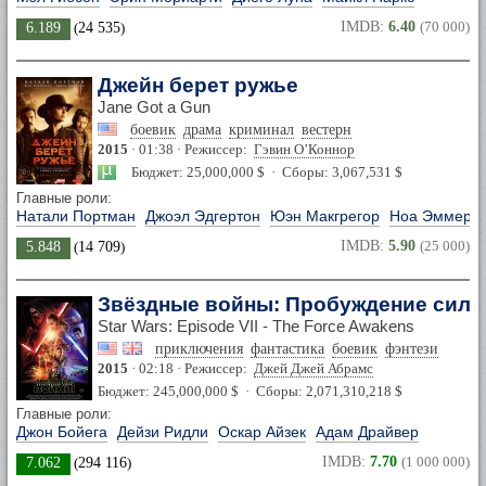
IMDB:
6.40
(70 000)
6.189
(
24 535
)
Джейн берет ружье
Jane Got a Gun
боевик
драма
криминал
вестерн
2015
· 01:38 · Режиссер:
Гэвин О’Коннор
Бюджет: 25,000,000 $ · Сборы: 3,067,531 $
Главные роли:
Натали Портман
Джоэл Эдгертон
Юэн Макгрегор
Ноа Эммери
IMDB:
5.90
(25 000)
5.848
(
14 709
)
Звёздные войны: Пробуждение сил
Star Wars: Episode VII - The Force Awakens
приключения
фантастика
боевик
фэнтези
2015
· 02:18 · Режиссер:
Джей Джей Абрамс
Бюджет: 245,000,000 $ · Сборы: 2,071,310,218 $
Главные роли:
Джон Бойега
Дейзи Ридли
Оскар Айзек
Адам Драйвер
IMDB:
7.70
(1 000 000)
7.062
(
294 116
)