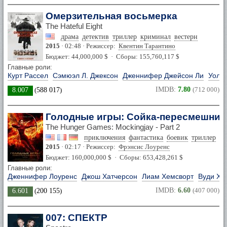
Омерзительная восьмерка
The Hateful Eight
драма
детектив
триллер
криминал
вестерн
2015
· 02:48 · Режиссер:
Квентин Тарантино
Бюджет: 44,000,000 $ · Сборы: 155,760,117 $
Главные роли:
Курт Рассел
Сэмюэл Л. Джексон
Дженнифер Джейсон Ли
Уолто
IMDB:
7.80
(712 000)
8.007
(
588 017
)
Голодные игры: Сойка-пересмешница.
The Hunger Games: Mockingjay - Part 2
приключения
фантастика
боевик
триллер
в
2015
· 02:17 · Режиссер:
Фрэнсис Лоуренс
Бюджет: 160,000,000 $ · Сборы: 653,428,261 $
Главные роли:
Дженнифер Лоуренс
Джош Хатчерсон
Лиам Хемсворт
Вуди Ха
IMDB:
6.60
(407 000)
6.601
(
200 155
)
007: СПЕКТР