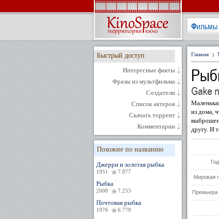
Фильмы
Главная
Быстрый доступ
Рыбк
Интересные факты
Фразы из мультфильма
Gake n
Создатели
Маленька
Список актеров
из дома, 
Скачать торрент
выброшенн
Комментарии
другу. И 
Похожие по названию
Год
Джерри и золотая рыбка
1951
7.877
Мировая 
Рыбка
2008
7.253
Премьера 
Почтовая рыбка
1976
6.779