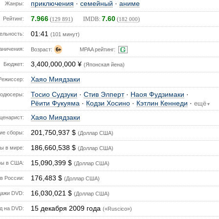
приключения
·
семейный
·
аниме
Жанры:
7.966
7.60
Рейтинг:
(
) IMDB:
(
)
129 891
182 000
01:41
ельность:
(101 минут)
аничения:
Возраст:
6+
MPAA рейтинг:
3,400,000,000 ¥
Бюджет:
(Японская йена)
Хаяо Миядзаки
Режиссер:
Тосио Судзуки
·
Стив Элперт
·
Наоя Фудзимаки
·
одюсеры:
Рёити Фукуяма
·
Кодзи Хосино
·
Кэтлин Кеннеди
·
ещё
▼
Хаяо Миядзаки
ценарист:
201,750,937 $
е сборы:
(Доллар США)
186,660,538 $
ы в мире:
(Доллар США)
15,090,399 $
ы в США:
(Доллар США)
176,483 $
в России:
(Доллар США)
16,030,021 $
ажи DVD:
(Доллар США)
15 декабря 2009 года
д на DVD:
(«Ruscico»)