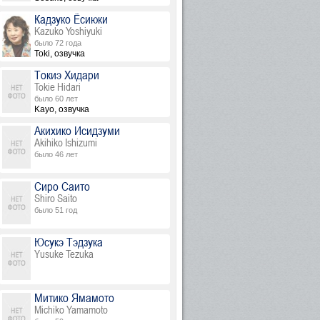
Кадзуко Ёсиюки
Kazuko Yoshiyuki
было 72 года
Toki, озвучка
Токиэ Хидари
Tokie Hidari
было 60 лет
Kayo, озвучка
Акихико Исидзуми
Akihiko Ishizumi
было 46 лет
Сиро Саито
Shiro Saito
было 51 год
Юсукэ Тэдзука
Yusuke Tezuka
Митико Ямамото
Michiko Yamamoto