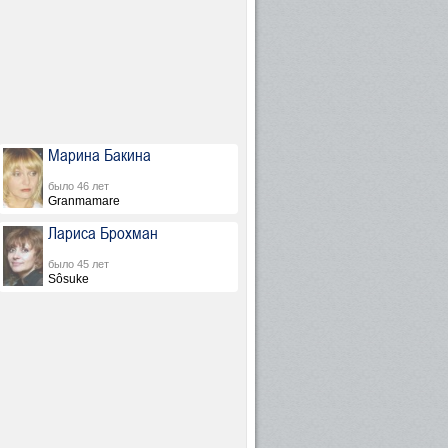
Марина Бакина
было 46 лет
Granmamare
Лариса Брохман
было 45 лет
Sôsuke