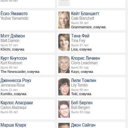
было 48 лет
Ёсиэ Ямамото
Кейт Бланшетт
Yoshie Yamamoto
Cate Blanchett
было 38 лет
Granmamare, озвучка
Мэтт Дэймон
Тина Фей
Matt Damon
Tina Fey
было 37 лет
было 37 лет
Kôichi, озвучка
Lisa, озвучка
Курт Кнутссон
Клорис Личмен
Kurt Knutsson
Cloris Leachman
было 40 лет
было 81 год
The Newscaster, озвучка
Kayo, озвучка
Дженнесса Роуз
Лили Томлин
Jennessa Rose
Lily Tomlin
было 11 лет
было 68 лет
Kumiko, озвучка
Toki, озвучка
Карлос Аласраки
Боб Берген
Carlos Alazraqui
Bob Bergen
было 45 лет
было 43 года
Марша Кларк
Джон Сайган