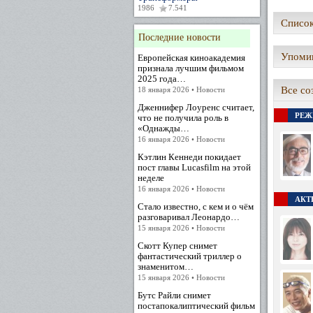
1986
7.541
Список
Последние новости
Упомин
Европейская киноакадемия
признала лучшим фильмом
2025 года…
Все со
18 января 2026 • Новости
Дженнифер Лоуренс считает,
РЕЖ
что не получила роль в
«Однажды…
16 января 2026 • Новости
Кэтлин Кеннеди покидает
пост главы Lucasfilm на этой
неделе
16 января 2026 • Новости
АКТЕ
Стало известно, с кем и о чём
разговаривал Леонардо…
15 января 2026 • Новости
Скотт Купер снимет
фантастический триллер о
знаменитом…
15 января 2026 • Новости
Бутс Райли снимет
постапокалиптический фильм