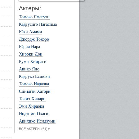
Актеры:
Томоко Ямагути
Кадзусигэ Нагасима
Юки Амами
Джордж Токоро
Юриа Нара
Хироки Дои
Руми Хиираги
Акико Яно
Кадзуко Ёсиюки
Томоко Нараока
Синъити Хатори
Токиэ Хидари
Эми Хираока
Нодзоми Охаси
Акихико Исидзуми
ВСЕ АКТЕРЫ (61)
▼