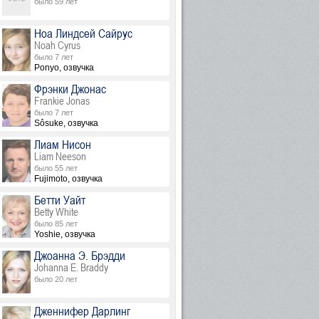
было 59 лет
Ноа Линдсей Сайрус
Noah Cyrus
было 7 лет
Ponyo, озвучка
Фрэнки Джонас
Frankie Jonas
было 7 лет
Sôsuke, озвучка
Лиам Нисон
Liam Neeson
было 55 лет
Fujimoto, озвучка
Бетти Уайт
Betty White
было 85 лет
Yoshie, озвучка
Джоанна Э. Брэдди
Johanna E. Braddy
было 20 лет
Дженнифер Дарлинг