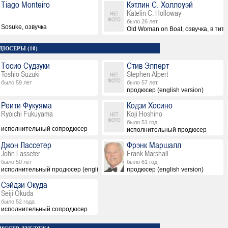
Tiago Monteiro
Кэтлин С. Холлоуэй
Katelin C. Holloway
было 26 лет
Sosuke, озвучка
Old Woman on Boat, озвучка, в тит
ДЮСЕРЫ (10)
Тосио Судзуки
Стив Элперт
Toshio Suzuki
Stephen Alpert
было 59 лет
было 57 лет
продюсер (english version)
Рёити Фукуяма
Кодзи Хосино
Ryoichi Fukuyama
Koji Hoshino
было 51 год
исполнительный сопродюсер
исполнительный продюсер
Джон Лассетер
Фрэнк Маршалл
John Lasseter
Frank Marshall
было 50 лет
было 61 год
исполнительный продюсер (english version)
продюсер (english version)
Сэйдзи Окуда
Seiji Okuda
было 52 года
исполнительный сопродюсер