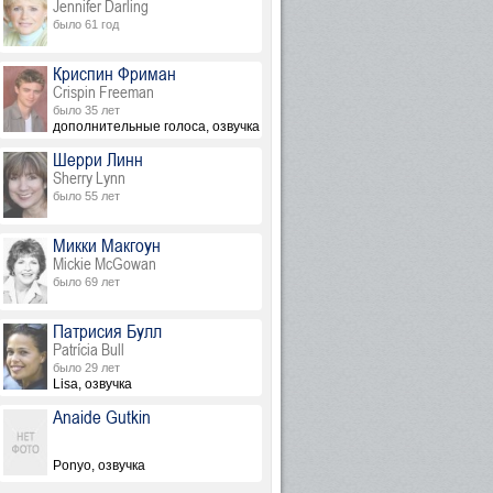
Jennifer Darling
было 61 год
Криспин Фриман
Crispin Freeman
было 35 лет
дополнительные голоса, озвучка
Шерри Линн
Sherry Lynn
было 55 лет
Микки Макгоун
Mickie McGowan
было 69 лет
Патрисия Булл
Patrícia Bull
было 29 лет
Lisa, озвучка
Anaide Gutkin
Ponyo, озвучка