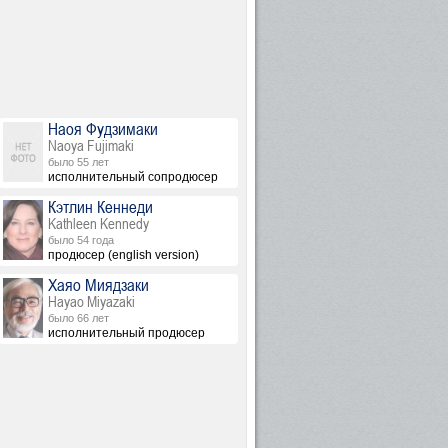
рах не указана
Наоя Фудзимаки
Naoya Fujimaki
было 55 лет
исполнительный сопродюсер
Кэтлин Кеннеди
Kathleen Kennedy
было 54 года
продюсер (english version)
Хаяо Миядзаки
Hayao Miyazaki
было 66 лет
исполнительный продюсер