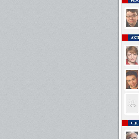
РЕЖ
АКТ
СЦЕ