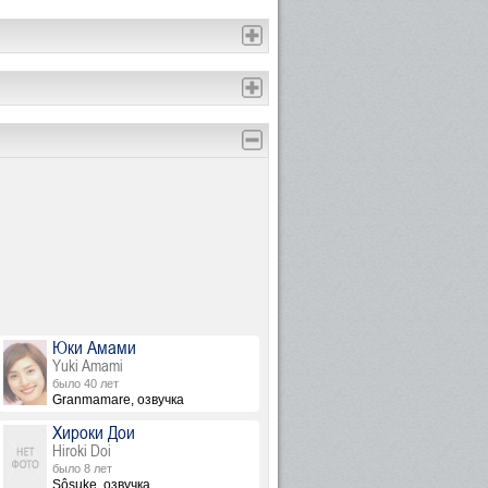
Юки Амами
Yuki Amami
было 40 лет
Granmamare, озвучка
Хироки Дои
Hiroki Doi
было 8 лет
Sôsuke, озвучка