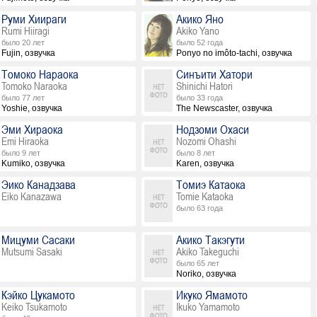
Руми Хиираги
Акико Яно
Rumi Hiiragi
Akiko Yano
было 20 лет
было 52 года
Fujin, озвучка
Ponyo no imôto-tachi, озвучка
Томоко Нараока
Синъити Хатори
Tomoko Naraoka
Shinichi Hatori
было 77 лет
было 33 года
Yoshie, озвучка
The Newscaster, озвучка
Эми Хираока
Нодзоми Охаси
Emi Hiraoka
Nozomi Ohashi
было 9 лет
было 8 лет
Kumiko, озвучка
Karen, озвучка
Эико Канадзава
Томиэ Катаока
Eiko Kanazawa
Tomie Kataoka
было 63 года
Мицуми Сасаки
Акико Такэгути
Mutsumi Sasaki
Akiko Takeguchi
было 65 лет
Noriko, озвучка
Кэйко Цукамото
Икуко Ямамото
Keiko Tsukamoto
Ikuko Yamamoto