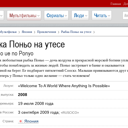
Главная
Доб
Мультфильмы
Сериалы
Люди
Читать
Мультфильм
Япония
Приключения
Рыбка Поньо на утесе
а Поньо на утесе
o ue no Ponyo
я любопытная рыбка Поньо — дочь колдуна и прекрасной морской богини упл
чтобы понаблюдать за жизнью людей. Поньо застревает в банке и оказывается
ой на берег. Ее подбирает пятилетний Сооскэ. Малыши привязываются друг 
теперь у Поньо только одно желание — стать человеком!
«Welcome To A World Where Anything Is Possible»
Лозунг:
2008
 выпуска:
19 июля 2008 года
премьера:
3 сентября 2009 года;
в России:
«RUSCICO»
Япония
Страна: