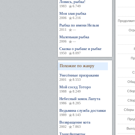
Ловись, рыбка!
1983
6.749
Моя злая рыбка
2006
6.216
Продолжит
Рыбка по имени Нельзя
2011
—
Огр
Маленькая рыбка
2006
—
Сказка о рыбаке и рыбке
1950
8.097
Пр
Похожие по жанру
С
Унесённые призраками
2001
8.553
Общи
Мой сосед Тоторо
Сбор
1988
8.249
Небесный замок Лапута
Сбор
1986
8.285
Сборы 
Ведьмина служба доставки
1989
8.143
Прод
Возвращение кота
2002
7.863
Выхо
Трансформеры