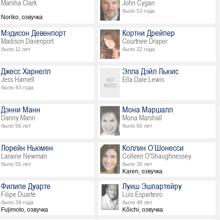
Marsha Clark
John Cygan
было 53 года
Noriko, озвучка
Мэдисон Девенпорт
Кортни Дрейпер
Madison Davenport
Courtnee Draper
было 11 лет
было 22 года
Джесс Харнелл
Элла Дэйл Льюис
Jess Harnell
Ella Dale Lewis
было 43 года
Дэнни Манн
Мона Маршалл
Danny Mann
Mona Marshall
было 56 лет
было 60 лет
Лорейн Ньюмен
Коллин О’Шонесси
Laraine Newman
Colleen O'Shaughnessey
было 55 лет
было 36 лет
Karen, озвучка
Филипе Дуарте
Луиш Эшпартейру
Filipe Duarte
Luís Esparteiro
было 34 года
было 48 лет
Fujimoto, озвучка
Kôichi, озвучка