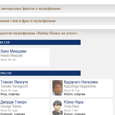
 интересных фактов о мультфильме
ания слов и фраз в мультфильме
здатели мультфильма «Рыбка Поньо на утесе»
ИССЕР
Хаяо Миядзаки
Hayao Miyazaki
было 66 лет
РЫ (59)
Томоко Ямагути
Кадзусигэ Нагасима
Tomoko Yamaguchi
Kazushige Nagashima
было 43 года
было 41 год
Risa, озвучка
Kôichi, озвучка
Джордж Токоро
Юриа Нара
George Tokoro
Yuria Nara
было 52 года
было 7 лет
Fujimoto, озвучка
Ponyo, озвучка