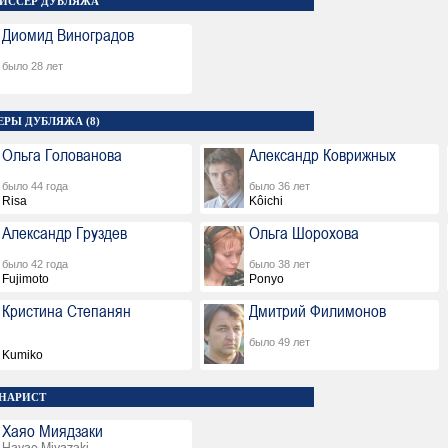
ИССЕР ДУБЛЯЖА
Диомид Виноградов
было 28 лет
ЕРЫ ДУБЛЯЖА (8)
Ольга Голованова
Александр Коврижных
было 44 года
было 36 лет
Risa
Kôichi
Александр Груздев
Ольга Шорохова
было 42 года
было 38 лет
Fujimoto
Ponyo
Кристина Степанян
Дмитрий Филимонов
было 49 лет
Kumiko
НАРИСТ
Хаяо Миядзаки
Hayao Miyazaki