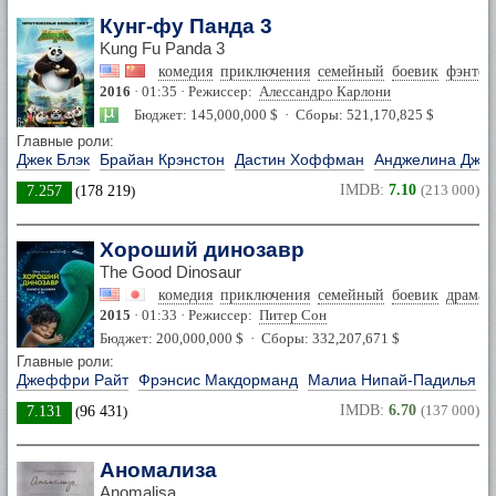
Кунг-фу Панда 3
Kung Fu Panda 3
комедия
приключения
семейный
боевик
фэнтез
2016
· 01:35 · Режиссер:
Алессандро Карлони
Бюджет: 145,000,000 $ · Сборы: 521,170,825 $
Главные роли:
Джек Блэк
Брайан Крэнстон
Дастин Хоффман
Анджелина Джо
IMDB:
7.10
(213 000)
7.257
(
178 219
)
Хороший динозавр
The Good Dinosaur
комедия
приключения
семейный
боевик
драма
2015
· 01:33 · Режиссер:
Питер Сон
Бюджет: 200,000,000 $ · Сборы: 332,207,671 $
Главные роли:
Джеффри Райт
Фрэнсис Макдорманд
Малиа Нипай-Падилья
Р
IMDB:
6.70
(137 000)
7.131
(
96 431
)
Аномализа
Anomalisa