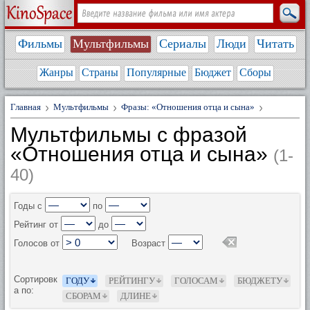
Фильмы
Мультфильмы
Сериалы
Люди
Читать
Жанры
Страны
Популярные
Бюджет
Сборы
Главная
Мультфильмы
Фразы: «Отношения отца и сына»
Мультфильмы с фразой
«Отношения отца и сына»
(1-
40)
Годы с
по
Рейтинг от
до
Голосов от
Возраст
Сортировк
ГОДУ
РЕЙТИНГУ
ГОЛОСАМ
БЮДЖЕТУ
а по:
СБОРАМ
ДЛИНЕ