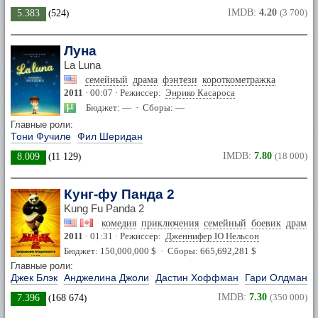
IMDB:
4.20
(3 700)
5.383
(
524
)
Луна
La Luna
семейный
драма
фэнтези
короткометражка
2011
· 00:07 · Режиссер:
Энрико Касароса
Бюджет: — · Сборы: —
Главные роли:
Тони Фучиле
Фил Шеридан
IMDB:
7.80
(18 000)
8.009
(
11 129
)
Кунг-фу Панда 2
Kung Fu Panda 2
комедия
приключения
семейный
боевик
драма
2011
· 01:31 · Режиссер:
Дженнифер Ю Нельсон
Бюджет: 150,000,000 $ · Сборы: 665,692,281 $
Главные роли:
Джек Блэк
Анджелина Джоли
Дастин Хоффман
Гари Олдман
IMDB:
7.30
(350 000)
7.396
(
168 674
)