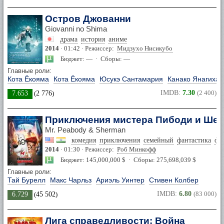
Остров Джованни
Giovanni no Shima
драма
история
аниме
2014
· 01:42 · Режиссер:
Мидзухо Нисикубо
Бюджет: — · Сборы: —
Главные роли:
Кота Ёкояма
Кота Ёкояма
Юсукэ Сантамария
Канако Янагихар
IMDB:
7.30
(2 400)
7.653
(
2 776
)
Приключения мистера Пибоди и Ше
Mr. Peabody & Sherman
комедия
приключения
семейный
фантастика
фэ
2014
· 01:30 · Режиссер:
Роб Минкофф
Бюджет: 145,000,000 $ · Сборы: 275,698,039 $
Главные роли:
Тай Бурелл
Макс Чарльз
Ариэль Уинтер
Стивен Колбер
IMDB:
6.80
(83 000)
6.729
(
45 502
)
Лига справедливости: Война