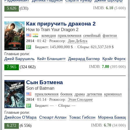
Раджиникант
Дипика Падукон
Саратх Кумар
Джеки Шрофф
IMDB:
6.10
(5 600)
5.626
(
131
)
Как приручить дракона 2
How to Train Your Dragon 2
комедия
приключения
семейный
фэнтези
2014
· 01:42 · Режиссер:
Дин ДеБлуа
Бюджет: 145,000,000 $ · Сборы: 621,537,519 $
Главные роли:
Джей Барушель
Кейт Бланшетт
Джерард Батлер
Крэйг Фергюс
IMDB:
7.80
(395 000)
7.965
(
324 662
)
Сын Бэтмена
Son of Batman
приключения
боевик
драма
детектив
криминал
2014
· 01:14 · Режиссер:
Этан Сполдинг
Бюджет: — · Сборы: —
Главные роли:
Джейсон О’Мара
Стюарт Аллан
Томас Гибсон
Морена Баккари
IMDB:
6.70
(34 000)
6.272
(
6 556
)