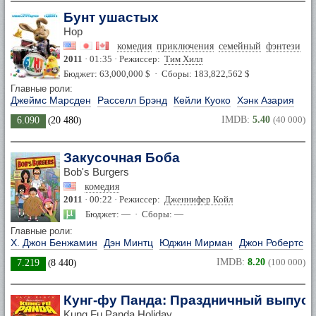
Бунт ушастых
Hop
комедия
приключения
семейный
фэнтези
2011
· 01:35 · Режиссер:
Тим Хилл
Бюджет: 63,000,000 $ · Сборы: 183,822,562 $
Главные роли:
Джеймс Марсден
Расселл Брэнд
Кейли Куоко
Хэнк Азария
IMDB:
5.40
(40 000)
6.090
(
20 480
)
Закусочная Боба
Bob's Burgers
комедия
2011
· 00:22 · Режиссер:
Дженнифер Койл
Бюджет: — · Сборы: —
Главные роли:
Х. Джон Бенжамин
Дэн Минтц
Юджин Мирман
Джон Робертс
IMDB:
8.20
(100 000)
7.219
(
8 440
)
Кунг-фу Панда: Праздничный выпуск
Kung Fu Panda Holiday