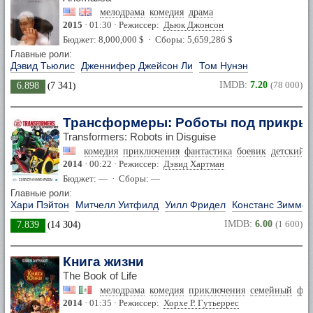
мелодрама
комедия
драма
2015
· 01:30 · Режиссер:
Дьюк Джонсон
Бюджет: 8,000,000 $ · Сборы: 5,659,286 $
Главные роли:
Дэвид Тьюлис
Дженнифер Джейсон Ли
Том Нунэн
IMDB:
7.20
(78 000)
6.898
(
7 341
)
Трансформеры: Роботы под прикры
Transformers: Robots in Disguise
комедия
приключения
фантастика
боевик
детский
2014
· 00:22 · Режиссер:
Дэвид Хартман
Бюджет: — · Сборы: —
Главные роли:
Хари Пэйтон
Митчелл Уитфилд
Уилл Фридел
Констанс Зиммер
IMDB:
6.00
(1 600)
7.839
(
14 304
)
Книга жизни
The Book of Life
мелодрама
комедия
приключения
семейный
фэн
2014
· 01:35 · Режиссер:
Хорхе Р. Гутьеррес