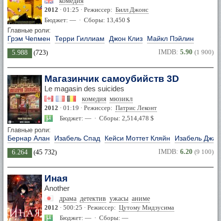
комедия
2012
· 01:25 · Режиссер:
Билл Джонс
Бюджет: — · Сборы: 13,450 $
Главные роли:
Грэм Чепмен
Терри Гиллиам
Джон Клиз
Майкл Пэйлин
IMDB:
5.90
(1 900)
5.988
(
723
)
Магазинчик самоубийств 3D
Le magasin des suicides
комедия
мюзикл
2012
· 01:19 · Режиссер:
Патрис Леконт
Бюджет: — · Сборы: 2,514,478 $
Главные роли:
Бернар Алан
Изабель Спад
Кейси Моттет Кляйн
Изабель Джан
IMDB:
6.20
(9 100)
6.264
(
45 732
)
Иная
Another
драма
детектив
ужасы
аниме
2012
· 500:25 · Режиссер:
Цутому Мидзусима
Бюджет: — · Сборы: —