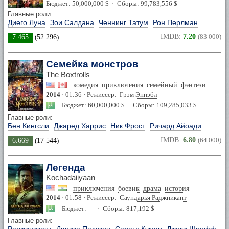
Бюджет: 50,000,000 $ · Сборы: 99,783,556 $
Главные роли:
Диего Луна
Зои Салдана
Ченнинг Татум
Рон Перлман
IMDB:
7.20
(83 000)
7.465
(
52 296
)
Семейка монстров
The Boxtrolls
комедия
приключения
семейный
фэнтези
2014
· 01:36 · Режиссер:
Грэм Эннэбл
Бюджет: 60,000,000 $ · Сборы: 109,285,033 $
Главные роли:
Бен Кингсли
Джаред Харрис
Ник Фрост
Ричард Айоади
IMDB:
6.80
(64 000)
6.669
(
17 544
)
Легенда
Kochadaiiyaan
приключения
боевик
драма
история
2014
· 01:58 · Режиссер:
Саундарья Раджникант
Бюджет: — · Сборы: 817,192 $
Главные роли: