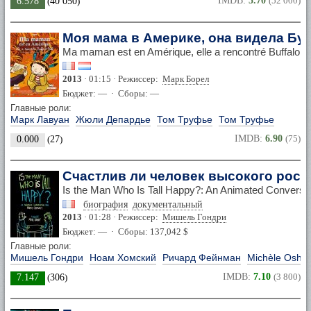
IMDB:
5.70
(52 000)
6.578
(
40 050
)
Моя мама в Америке, она видела Б
Ma maman est en Amérique, elle a rencontré Buffalo Bi
2013
· 01:15 · Режиссер:
Марк Борел
Бюджет: — · Сборы: —
Главные роли:
Марк Лавуан
Жюли Депардье
Том Труфье
Том Труфье
IMDB:
6.90
(75)
0.000
(
27
)
Счастлив ли человек высокого рост
Is the Man Who Is Tall Happy?: An Animated Convers
биография
документальный
2013
· 01:28 · Режиссер:
Мишель Гондри
Бюджет: — · Сборы: 137,042 $
Главные роли:
Мишель Гондри
Ноам Хомский
Ричард Фейнман
Michèle Oshi
IMDB:
7.10
(3 800)
7.147
(
306
)