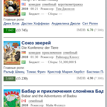
комедия
семейный
короткометражка
2010
· 00:21 · Режиссер:
Тим Джонсон
Бюджет: — · Сборы: —
Главные роли:
Джек Блэк
Дастин Хоффман
Анджелина Джоли
Сет Роген
IMDB:
6.70
(7 500)
7.043
(
13 745
)
Союз зверей
Die Konferenz der Tiere
комедия
приключения
семейный
2010
· 01:30 · Режиссер:
Райнхард Клоосс
Бюджет: — · Сборы: 51,300,000 $
Главные роли:
Ральф Шмиц
Томас Фрич
Кристоф Мария Хербст
Бастиан Пас
IMDB:
4.90
(7 300)
5.669
(
15 230
)
Бабар и приключения слонёнка Баду
Babar and the Adventures of Badou
семейный
2010
· Режиссер:
Майк Фэллоуз