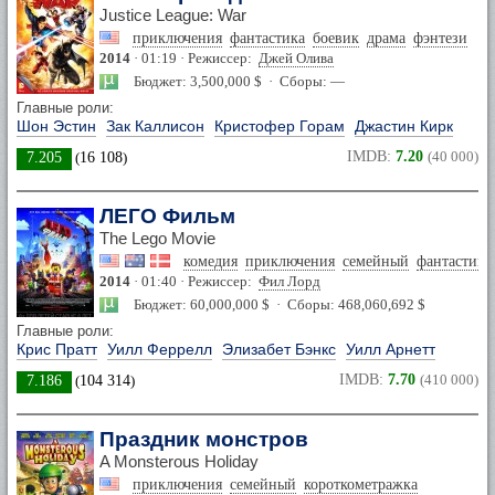
Justice League: War
приключения
фантастика
боевик
драма
фэнтези
2014
· 01:19 · Режиссер:
Джей Олива
Бюджет: 3,500,000 $ · Сборы: —
Главные роли:
Шон Эстин
Зак Каллисон
Кристофер Горам
Джастин Кирк
IMDB:
7.20
(40 000)
7.205
(
16 108
)
ЛЕГО Фильм
The Lego Movie
комедия
приключения
семейный
фантастика
2014
· 01:40 · Режиссер:
Фил Лорд
Бюджет: 60,000,000 $ · Сборы: 468,060,692 $
Главные роли:
Крис Пратт
Уилл Феррелл
Элизабет Бэнкс
Уилл Арнетт
IMDB:
7.70
(410 000)
7.186
(
104 314
)
Праздник монстров
A Monsterous Holiday
приключения
семейный
короткометражка