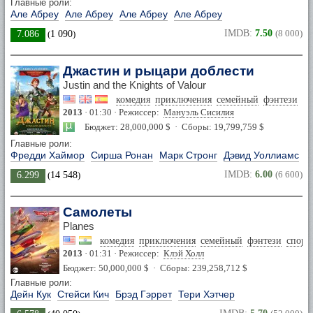
Главные роли:
Але Абреу
Але Абреу
Але Абреу
Але Абреу
IMDB:
7.50
(8 000)
7.086
(
1 090
)
Джастин и рыцари доблести
Justin and the Knights of Valour
комедия
приключения
семейный
фэнтези
2013
· 01:30 · Режиссер:
Мануэль Сисилия
Бюджет: 28,000,000 $ · Сборы: 19,799,759 $
Главные роли:
Фредди Хаймор
Сирша Ронан
Марк Стронг
Дэвид Уоллиамс
IMDB:
6.00
(6 600)
6.299
(
14 548
)
Самолеты
Planes
комедия
приключения
семейный
фэнтези
спорт
2013
· 01:31 · Режиссер:
Клэй Холл
Бюджет: 50,000,000 $ · Сборы: 239,258,712 $
Главные роли:
Дейн Кук
Стейси Кич
Брэд Гэррет
Тери Хэтчер