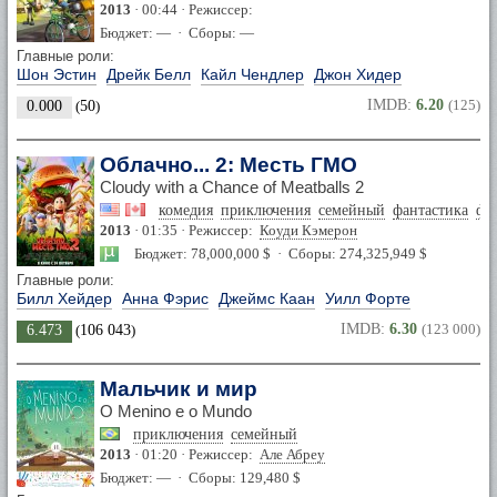
2013
· 00:44 · Режиссер:
Бюджет: — · Сборы: —
Главные роли:
Шон Эстин
Дрейк Белл
Кайл Чендлер
Джон Хидер
IMDB:
6.20
(125)
0.000
(
50
)
Облачно... 2: Месть ГМО
Cloudy with a Chance of Meatballs 2
комедия
приключения
семейный
фантастика
фэ
2013
· 01:35 · Режиссер:
Коуди Кэмерон
Бюджет: 78,000,000 $ · Сборы: 274,325,949 $
Главные роли:
Билл Хейдер
Анна Фэрис
Джеймс Каан
Уилл Форте
IMDB:
6.30
(123 000)
6.473
(
106 043
)
Мальчик и мир
O Menino e o Mundo
приключения
семейный
2013
· 01:20 · Режиссер:
Але Абреу
Бюджет: — · Сборы: 129,480 $