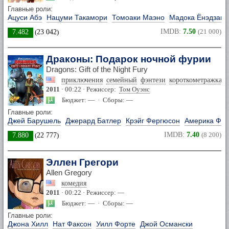
Главные роли:
Ацуси Абэ
Нацуми Такамори
Томоаки Маэно
Мадока Ёнэдзава
IMDB:
7.50
(21 000)
7.482
(
23 042
)
Драконы: Подарок ночной фурии
Dragons: Gift of the Night Fury
приключения
семейный
фэнтези
короткометражка
2011
· 00:22 · Режиссер:
Том Оуэнс
Бюджет: — · Сборы: —
Главные роли:
Джей Барушель
Джерард Батлер
Крэйг Фергюсон
Америка Фе
IMDB:
7.40
(8 200)
7.880
(
22 777
)
Эллен Грегори
Allen Gregory
комедия
2011
· 00:22 · Режиссер: —
Бюджет: — · Сборы: —
Главные роли:
Джона Хилл
Нат Факсон
Уилл Форте
Джой Османски