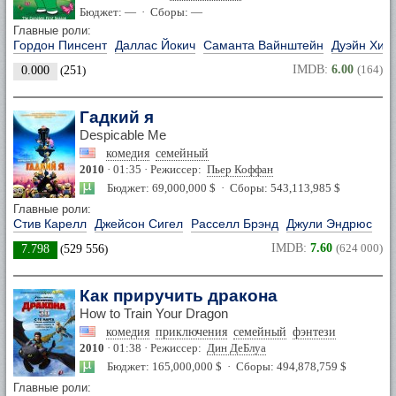
Бюджет: — · Сборы: —
Главные роли:
Гордон Пинсент
Даллас Йокич
Саманта Вайнштейн
Дуэйн Хил
IMDB:
6.00
(164)
0.000
(
251
)
Гадкий я
Despicable Me
комедия
семейный
2010
· 01:35 · Режиссер:
Пьер Коффан
Бюджет: 69,000,000 $ · Сборы: 543,113,985 $
Главные роли:
Стив Карелл
Джейсон Сигел
Расселл Брэнд
Джули Эндрюс
IMDB:
7.60
(624 000)
7.798
(
529 556
)
Как приручить дракона
How to Train Your Dragon
комедия
приключения
семейный
фэнтези
2010
· 01:38 · Режиссер:
Дин ДеБлуа
Бюджет: 165,000,000 $ · Сборы: 494,878,759 $
Главные роли: