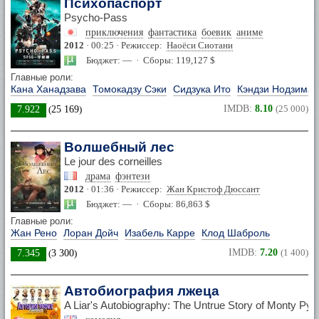
Психопаспорт
Psycho-Pass
приключения
фантастика
боевик
аниме
2012
· 00:25 · Режиссер:
Наоёси Сиотани
Бюджет: — · Сборы: 119,127 $
Главные роли:
Кана Ханадзава
Томокадзу Сэки
Сидзука Ито
Кэндзи Нодзима
IMDB:
8.10
(25 000)
7.922
(
25 169
)
Волшебный лес
Le jour des corneilles
драма
фэнтези
2012
· 01:36 · Режиссер:
Жан Кристоф Дюссант
Бюджет: — · Сборы: 86,863 $
Главные роли:
Жан Рено
Лоран Дойч
Изабель Карре
Клод Шаброль
IMDB:
7.20
(1 400)
7.345
(
3 300
)
Автобиография лжеца
A Liar's Autobiography: The Untrue Story of Monty 