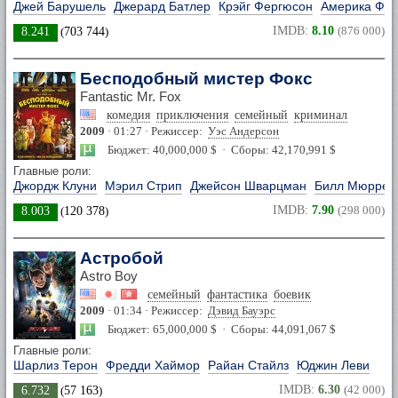
Джей Барушель
Джерард Батлер
Крэйг Фергюсон
Америка Фе
IMDB:
8.10
(876 000)
8.241
(
703 744
)
Бесподобный мистер Фокс
Fantastic Mr. Fox
комедия
приключения
семейный
криминал
2009
· 01:27 · Режиссер:
Уэс Андерсон
Бюджет: 40,000,000 $ · Сборы: 42,170,991 $
Главные роли:
Джордж Клуни
Мэрил Стрип
Джейсон Шварцман
Билл Мюррей
IMDB:
7.90
(298 000)
8.003
(
120 378
)
Астробой
Astro Boy
семейный
фантастика
боевик
2009
· 01:34 · Режиссер:
Дэвид Бауэрс
Бюджет: 65,000,000 $ · Сборы: 44,091,067 $
Главные роли:
Шарлиз Терон
Фредди Хаймор
Райан Стайлз
Юджин Леви
IMDB:
6.30
(42 000)
6.732
(
57 163
)