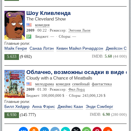
Шоу Кливленда
The Cleveland Show
комедия
2009
· 00:22 · Режиссер:
Энтони Льои
Бюджет: — · Сборы: —
Главные роли:
Майк Генри
Санаа Лэтэн
Кевин Майкл Ричардсон
Джейсон Суд
IMDB:
5.60
(44 000)
5.633
(
9 692
)
Облачно, возможны осадки в виде 
Cloudy with a Chance of Meatballs
мелодрама
комедия
семейный
фантастика
2009
· 01:30 · Режиссер:
Фил Лорд
Бюджет: 100,000,000 $ · Сборы: 243,006,126 $
Главные роли:
Билл Хейдер
Анна Фэрис
Джеймс Каан
Энди Сэмберг
IMDB:
6.90
(280 000)
6.930
(
145 777
)