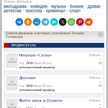
Жанры фильмов:
мелодрама
·
комедия
·
музыка
·
боевик
·
драма
·
детектив
·
триллер
·
криминал
·
спорт
Список фильмов, в которых участвовала Татьяна
Голынская
ПРОДЮСЕР (16)
Операция «Сатана»
Рейтинг:
—
Год:
2018
(было 56 лет)
(0)
исполнительный продюсер
Дипломат
Рейтинг:
—
Год:
2018
(было 56 лет)
(0)
исполнительный продюсер
Выйти замуж за Пушкина
Рейтинг:
—