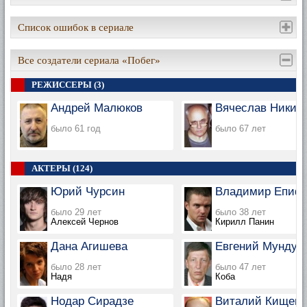
Список ошибок в сериале
Все создатели сериала «Побег»
РЕЖИССЕРЫ (3)
Андрей Малюков
Вячеслав Никиф
было 61 год
было 67 лет
АКТЕРЫ (124)
Юрий Чурсин
Владимир Епиф
было 29 лет
было 38 лет
Алексей Чернов
Кирилл Панин
Дана Агишева
Евгений Мундум
было 28 лет
было 47 лет
Надя
Коба
Нодар Сирадзе
Виталий Кищенк