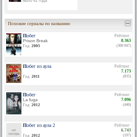
было 42 года
Похожие сериалы по названию
Побег
Рейтинг:
Prison Break
8.363
Год:
2005
(309 947)
Побег из аула
Рейтинг:
7.173
Год:
2011
(835)
Побег
Рейтинг:
La fuga
7.096
Год:
2012
(440)
Побег из аула 2
Рейтинг:
6.743
Год:
2012
(197)