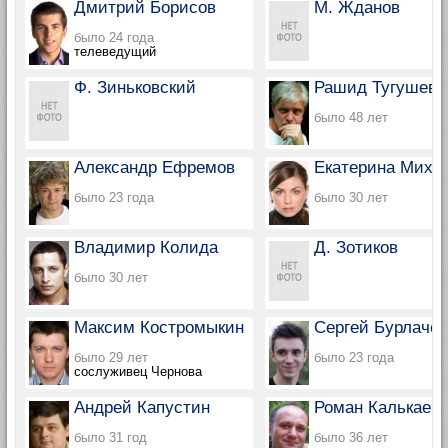
Дмитрий Борисов
М. Жданов
было 24 года
телеведущий
Ф. Зиньковский
Рашид Тугушев
было 48 лет
Александр Ефремов
Екатерина Миха
было 23 года
было 30 лет
Владимир Колида
Д. Зотиков
было 30 лет
Максим Костромыкин
Сергей Бурлачен
было 29 лет
было 23 года
сослуживец Чернова
Андрей Капустин
Роман Калькаев
было 31 год
было 36 лет