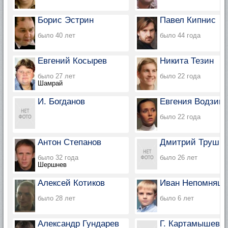
Борис Эстрин
Павел Кипнис
было 40 лет
было 44 года
Евгений Косырев
Никита Тезин
было 27 лет
было 22 года
Шамрай
И. Богданов
Евгения Водзинс
было 22 года
Антон Степанов
Дмитрий Трушни
было 32 года
было 26 лет
Шершнев
Алексей Котиков
Иван Непомнящ
было 28 лет
было 6 лет
Александр Гундарев
Г. Картамышев