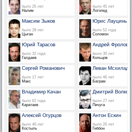
было 25 лет
было 45 лет
Налим
Логопед
Максим Зыков
Юрис Лауциньш
было 28 лет
было 52 года
Цыган
Соломон
Юрий Тарасов
Андрей Фролов
было 32 года
было 30 лет
Галдаев
Кольцов
Сергей Романович
Леван Мсхиладз
было 17 лет
было 46 лет
Макс
Баграм
Владимир Качан
Дмитрий Волкос
было 62 года
было 27 лет
Каратаев
Пичуга
Алексей Огурцов
Антон Ескин
было 40 лет
было 26 лет
Костыль
Гиббон