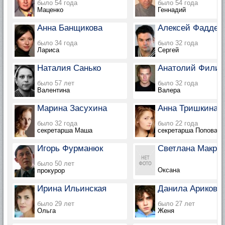
было 54 года
было 54 года
Маценко
Геннадий
Анна Банщикова
Алексей Фаддее
было 34 года
было 32 года
Лариса
Сергей
Наталия Санько
Анатолий Филип
было 57 лет
было 32 года
Валентина
Валера
Марина Засухина
Анна Тришкина
было 32 года
было 22 года
секретарша Маша
секретарша Попова
Игорь Фурманюк
Светлана Макро
было 50 лет
Оксана
прокурор
Ирина Ильинская
Данила Ариков
было 29 лет
было 27 лет
Ольга
Женя