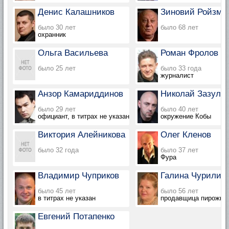
Денис Калашников
Зиновий Ройзма
было 30 лет
было 68 лет
охранник
Ольга Васильева
Роман Фролов
было 25 лет
было 33 года
журналист
Анзор Камариддинов
Николай Зазуля
было 29 лет
было 40 лет
официант, в титрах не указан
окружение Кобы
Виктория Алейникова
Олег Кленов
было 32 года
было 37 лет
Фура
Владимир Чуприков
Галина Чурилин
было 45 лет
было 56 лет
в титрах не указан
продавщица пирожко
Евгений Потапенко