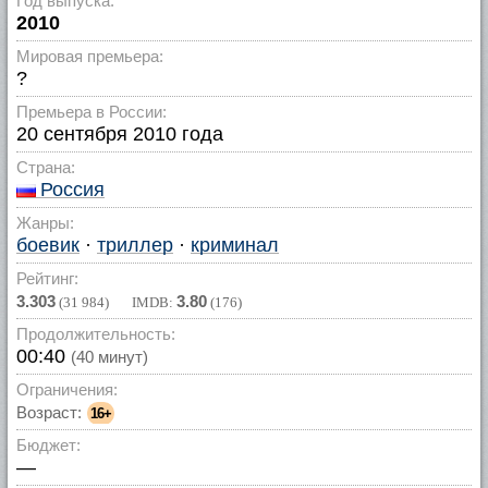
Год выпуска:
2010
Мировая премьера:
?
Премьера в России:
20 сентября 2010 года
Страна:
Россия
Жанры:
боевик
·
триллер
·
криминал
Рейтинг:
3.303
3.80
(
31 984
) IMDB:
(
176
)
Продолжительность:
00:40
(40 минут)
Ограничения:
Возраст:
16+
Бюджет:
—