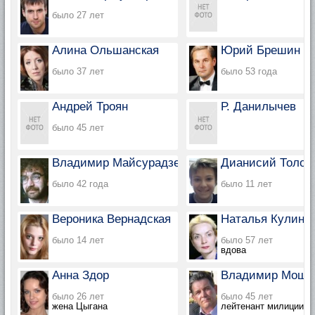
было 27 лет
Алина Ольшанская
Юрий Брешин
было 37 лет
было 53 года
Андрей Троян
Р. Данилычев
было 45 лет
Владимир Майсурадзе
Дианисий Толок
было 42 года
было 11 лет
Вероника Вернадская
Наталья Кулинк
было 14 лет
было 57 лет
вдова
Анна Здор
Владимир Мошк
было 26 лет
было 45 лет
жена Цыгана
лейтенант милиции, ч