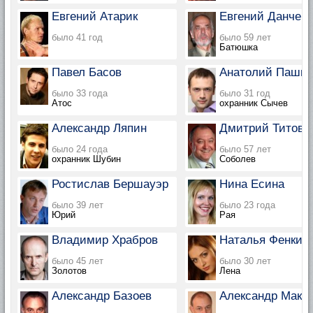
Евгений Атарик
Евгений Данчев
было 41 год
было 59 лет
Батюшка
Павел Басов
Анатолий Паши
было 33 года
было 31 год
Атос
охранник Сычев
Александр Ляпин
Дмитрий Титов
было 24 года
было 57 лет
охранник Шубин
Соболев
Ростислав Бершауэр
Нина Есина
было 39 лет
было 23 года
Юрий
Рая
Владимир Храбров
Наталья Фенкин
было 45 лет
было 30 лет
Золотов
Лена
Александр Базоев
Александр Мака