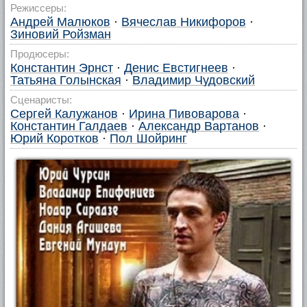
Режиссеры:
Андрей Малюков
·
Вячеслав Никифоров
·
Зиновий Ройзман
Продюсеры:
Константин Эрнст
·
Денис Евстигнеев
·
Татьяна Голынская
·
Владимир Чудовский
Сценаристы:
Сергей Калужанов
·
Ирина Пивоварова
·
Константин Галдаев
·
Александр Вартанов
·
Юрий Коротков
·
Пол Шойринг