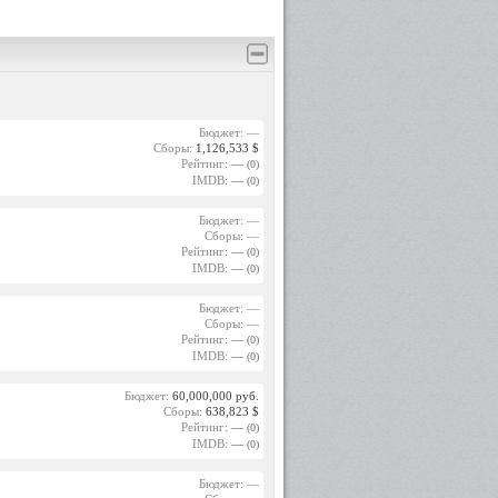
ксандра
.
ктрисой
Флоры в
 «Они и
Бюджет: —
Сборы:
1,126,533 $
оторые
Рейтинг:
—
(0)
моменту
IMDB:
—
(0)
, и она
ксандра
Бюджет: —
 были и
Сборы: —
етта в
Рейтинг:
—
(0)
ые»). В
IMDB:
—
(0)
гибла в
Бюджет: —
естные
Сборы: —
Кэрол в
Рейтинг:
—
(0)
ократно
IMDB:
—
(0)
Евгения
Бюджет:
60,000,000 руб.
Сборы:
638,823 $
Рейтинг:
—
(0)
ль Нади
IMDB:
—
(0)
ероиня
ксандра
мочной
Бюджет: —