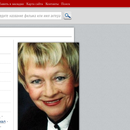
авить в закладки
Карта сайта
Контакты
Поиск
а
·
нал
·
·