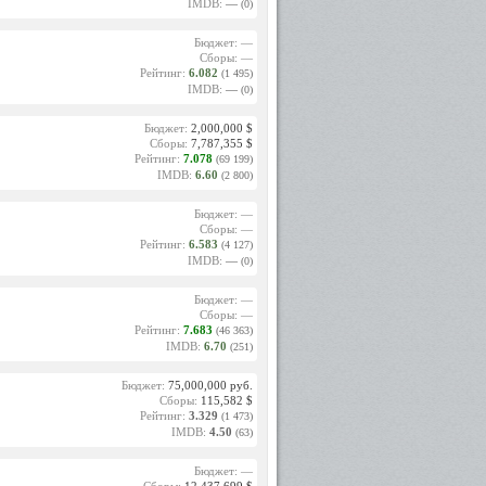
». Это
IMDB:
—
(0)
й трон
е. Она
Бюджет: —
Сборы: —
Рейтинг:
6.082
(1 495)
 В этом
IMDB:
—
(0)
Джесс –
йством.
.
Бюджет:
2,000,000 $
Сборы:
7,787,355 $
медии-
Рейтинг:
7.078
(69 199)
«Мария
IMDB:
6.60
(2 800)
аман).
Бюджет: —
играет
Сборы: —
нового
Рейтинг:
6.583
(4 127)
IMDB:
—
(0)
тистки
ельной
Бюджет: —
Сборы: —
Рейтинг:
7.683
(46 363)
IMDB:
6.70
(251)
Бюджет:
75,000,000 руб.
Сборы:
115,582 $
Рейтинг:
3.329
(1 473)
IMDB:
4.50
(63)
Бюджет: —