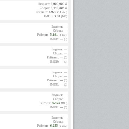
Бюджет:
2,000,000 $
Сборы:
2,442,803 $
ов. Ее
Рейтинг:
4.929
(14 256)
альчика
IMDB:
3.80
спер»,
(169)
Бюджет: —
Сборы: —
Рейтинг:
5.191
(3 854)
одна из
IMDB:
—
(0)
ницы в
т». Но
и Вики
Бюджет: —
ился и
Сборы: —
Рейтинг:
—
(0)
IMDB:
—
(0)
лнении
ловна,
ольная
Бюджет: —
 совсем
Сборы: —
 дама,
Рейтинг:
—
(0)
ановна
IMDB:
—
(0)
хочет,
Бюджет: —
Сборы: —
Рейтинг:
6.475
(198)
29 июня
IMDB:
—
(0)
жека и
гуле» -
Бюджет: —
полнял
Сборы: —
Рейтинг:
6.255
(6 050)