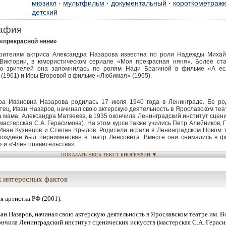
мюзикл
·
мультфильм
·
документальный
·
короткометраж
детский
афия
«прекрасной няни»
рителям актриса Александра Назарова известна по роли Надежды Михай
Виктории, в юмористическом сериале «Моя прекрасная няня». Более ст
ю зрителей она запомнилась по ролям Нади Брагиной в фильме «А ес
(1961) и Иры Егоровой в фильме «Любимая» (1965).
ра Ивановна Назарова родилась 17 июля 1940 года в Ленинграде. Ее ро
тец, Иван Назаров, начинал свою актерскую деятельность в Ярославском теа
а мама, Александра Матвеева, в 1935 окончила Ленинградский институт сцен
(мастерская С.А. Герасимова). На этом курсе также учились Петр Алейников, 
Иван Кузнецов и Степан Крылов. Родители играли в Ленинградском Новом 
позднее был переименован в театр Ленсовета. Вместе они снимались в ф
 и «Член правительства».
ПОКАЗАТЬ ВЕСЬ ТЕКСТ БИОГРАФИИ ▼
ой войной отец вместе с театром уехал на гастроли во Владивосток. Когда н
о мама вместе с маленькой Сашей успела выехать из Ленинграда до его б
 кочевали по стране с театром. Победу встретили в Нижнем Тагиле. Это
я на всю жизнь.
 интересных фактов
аши проходило за кулисами театра. В 6 лет Александра играла роли дочери
я артистка РФ (2001).
 «Нора» Ибсена и мальчика в спектакле «Гибель дракона».
 летних каникул Александра гастролировала по стране вместе с родите
ан Назаров, начинал свою актерскую деятельность в Ярославском театре им. Во
Учебный год она обычно начинала в разных городах.
ончила Ленинградский институт сценических искусств (мастерская С.А. Гераси