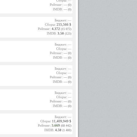
 кино:
Сборы: —
Рейтинг:
—
(0)
IMDB:
—
(0)
фильме
кников.
Бюджет: —
олодым
Сборы:
255,566 $
 работе
Рейтинг:
4.372
торыми
(15 072)
ме был
IMDB:
3.50
(123)
Бюджет: —
1967).
Сборы: —
ена за
Рейтинг:
—
(0)
равился
IMDB:
—
(0)
 Софьи
Бюджет: —
зрения
Сборы: —
 роль в
Рейтинг:
—
(0)
IMDB:
—
(0)
сыграла
садкой
Бюджет: —
оторые
Сборы: —
Рейтинг:
—
(0)
IMDB:
—
(0)
ессий:
» (1988
«Мария
Бюджет: —
» (1998
Сборы:
11,409,949 $
бушка),
Рейтинг:
5.669
(68 442)
ающихся
IMDB:
4.50
(1 400)
 забыть