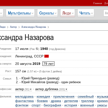
Главная
Доб
Мультфильмы
Сериалы
Люди
Читать
Люди
Актер
Александра Назарова
ксандра Назарова
17 июля
1940
♋
Рождение:
(Рак
)
(год Дракона)
Ленинград, СССР
рождения:
20 августа
2019
79 лет
а смерти:
157 см
Рост:
(1.57 м) • (5 футов 2 дюйма)
- Юрий Приходько (развод)
Семья:
- Юрий Михайлов (развод) - один ребенок
актер
·
актер дубляжа
офессии:
(91)▼
(101)▼
мелодрама
·
комедия
·
приключения
·
семейный
·
музык
фильмов:
фантастика
·
боевик
·
драма
·
детектив
·
триллер
·
крими
фэнтези
·
спорт
·
биография
·
история
·
военный
·
ужасы