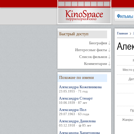
Фильмы
Главная
Быстрый доступ
Але
Биография
Интересные факты
Список фильмов
Комментарии
Место 
Похожие по имени
Дат
Александра Кожевникова
23.05.1955 · 71 год
Александра Стюарт
10.06.1939 · 87 лет
Александра Пол
Пр
29.07.1963 · 63 года
Жанры 
Александра Данилова
03.12.1918 ·
85 лет
Александра Харитонова