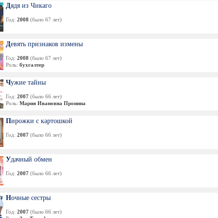
Дядя из Чикаго
Год:
2008
(было 67 лет)
Девять признаков измены
Год:
2008
(было 67 лет)
Роль:
бухгалтер
Чужие тайны
Год:
2007
(было 66 лет)
Роль:
Мария Ивановна Пронина
Пирожки с картошкой
Год:
2007
(было 66 лет)
Удачный обмен
Год:
2007
(было 66 лет)
Ночные сестры
Год:
2007
(было 66 лет)