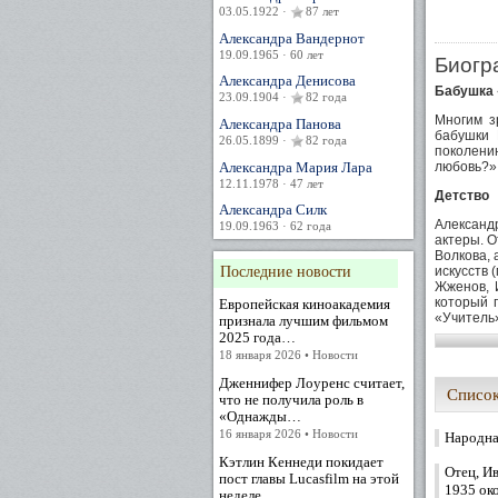
03.05.1922 ·
87 лет
Александра Вандернот
19.09.1965 · 60 лет
Биогр
Александра Денисова
Бабушка 
23.09.1904 ·
82 года
Многим з
Александра Панова
бабушки 
26.05.1899 ·
82 года
поколени
Александра Мария Лара
любовь?» 
12.11.1978 · 47 лет
Детство
Александра Силк
Александ
19.09.1963 · 62 года
актеры. О
Волкова, 
Последние новости
искусств 
Жженов, 
который 
Европейская киноакадемия
«Учитель»
признала лучшим фильмом
2025 года…
Перед сам
18 января 2026 • Новости
война, т
Родители
Дженнифер Лоуренс считает,
запомнилс
Список
что не получила роль в
«Однажды…
Детство С
16 января 2026 • Новости
Народна
спектакле
Кэтлин Кеннеди покидает
Во время
Отец, Ив
пост главы Lucasfilm на этой
театром. 
1935 ок
неделе