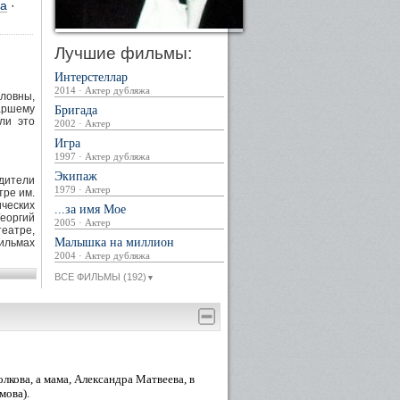
ка
·
Лучшие фильмы:
Интерстеллар
2014 · Актер дубляжа
ловны,
аршему
Бригада
ли это
2002 · Актер
Игра
1997 · Актер дубляжа
Экипаж
дители
1979 · Актер
тре им.
ических
...за имя Мое
Георгий
2005 · Актер
театре,
Малышка на миллион
ильмах
2004 · Актер дубляжа
ВСЕ ФИЛЬМЫ (192)
ачалась
▼
локады.
т день
 Норы в
лями и
лкова, а мама, Александра Матвеева, в
мова).