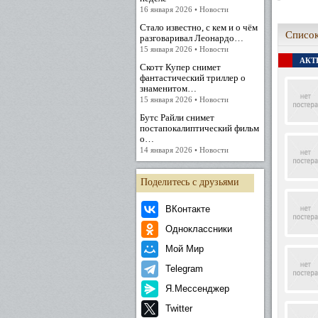
Театр
16 января 2026 • Новости
Стало известно, с кем и о чём
Родители 
Список
поступила
разговаривал Леонардо…
15 января 2026 • Новости
В 1961 г
АКТЕ
Централь
Скотт Купер снимет
спектакл
фантастический триллер о
мы» (режи
знаменитом…
15 января 2026 • Новости
В 1965 г
играли в 
Бутс Райли снимет
выросла 
постапокалиптический фильм
пришла на
о…
Назарова 
14 января 2026 • Новости
роли дет
«Бале во
спектакле
Поделитесь с друзьями
Испанскую
Театраль
ВКонтакте
люди. Вик
спектакл
Одноклассники
показыва
Уралова и
Мой Мир
Кино. 60-
Telegram
В кино Ал
Я.Мессенджер
Брагиной
появляетс
Twitter
учила в 