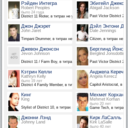
Рэйден Интегра
Эбигейл Джексо
Robert Peoples
Abigail Jackson
было 24 года
Past Victor District 2,
District 11 Rioter, в титрах не указан
Джон Джэрет
Дэйл Энтони Дж
John Jaret
Dale Jennings
Timpani Drummer, в титрах не указан
Citizen, в титрах не у
Джевон Джонсон
Берглинд Йонсд
Jevon Johnson
Berglind Jonsdottir
District 11 / Farm Boy, в титрах не указан
Past Victor District 2,
Кэтрин Келли
Анджела Кереч
Kathryn Kelly
Angela Kerecz
было 19 лет
Capitol Aristocrat, в т
District 4 Family Member, в титрах не указана
Кинг
Мехмет Корхан
King
Mehmet Korhan
было 20 лет
Stylist of District 10, в титрах не указан
Game Tech, в титрах 
Джонни Лэнд
Кирк ЛаСалль
Johnny Land
Kirk LaSalle
было 40 лет