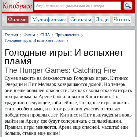
Фильмы
Мультфильмы
Сериалы
Люди
Читать
Главная
Фильм
США
Приключения
Голодные игры: И вспыхнет пламя
Голодные игры: И вспыхнет
пламя
The Hunger Games: Catching Fire
Сумев выжить на безжалостных Голодных играх, Китнисс
Эвердин и Пит Мелларк возвращаются домой. Но теперь
они в еще большей опасности, так как своим отказом играть
по правилам на Арене бросили вызов Капитолию. По
традиции следующие, юбилейные, Голодные игры должны
стать особенными, и в этот раз в них участвуют только
победители прошлых лет. Китнисс и Пит вынуждены вновь
выйти на Арену, где будут соперничать с сильнейшими.
Правила игры меняются. Арена еще опасней, масштаб еще
больше, ставки еще выше!