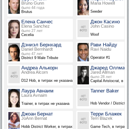
Bruno Gunn
Maria Howell
было 44 года
Seeder
Brutus
Елена Санчес
Джон Касино
Elena Sanchez
John Casino
было 27 лет
Woof
Cecelia
Дэниэл Бернхард
Рави Найду
Daniel Bernhardt
Ravi Naidu
было 47 лет
Operator #1
District 9 Male Tribute
Андреа Алькорн
Джаред Оллман
Andrea Alcorn
Jared Allman
было 28 лет
D12 Hob, в титрах не указана
Capital Aristocrat, в т
Лаура Авнаим
Tanner Baker
Laura Avnaim
Hob Vendor / District 
Trainer, в титрах не указана
Джоан Бернат
Терри Блажек
JoAnn Bernat
Terri Blazek
Hobb District Worker, в титрах не указан
Game Tech, в титрах 