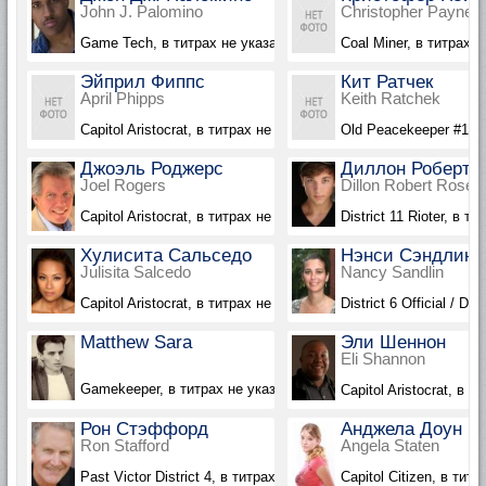
John J. Palomino
Christopher Payne
Game Tech, в титрах не указан
Coal Miner, в титрах н
Эйприл Фиппс
Кит Ратчек
April Phipps
Keith Ratchek
Capitol Aristocrat, в титрах не указана
Old Peacekeeper #1, в
Джоэль Роджерс
Диллон Роберт 
Joel Rogers
Dillon Robert Rosee
Capitol Aristocrat, в титрах не указан
District 11 Rioter, в т
Хулисита Сальседо
Нэнси Сэндлин
Julisita Salcedo
Nancy Sandlin
Capitol Aristocrat, в титрах не указана
District 6 Official / Di
Matthew Sara
Эли Шеннон
Eli Shannon
Gamekeeper, в титрах не указан
Capitol Aristocrat, в т
Рон Стэффорд
Анджела Доун Э
Ron Stafford
Angela Staten
Past Victor District 4, в титрах не указан
Capitol Citizen, в тит