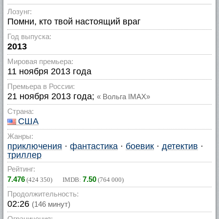
Лозунг:
Помни, кто твой настоящий враг
Год выпуска:
2013
Мировая премьера:
11 ноября 2013 года
Премьера в России:
21 ноября 2013 года;
« Вольга IMAX»
Страна:
США
Жанры:
приключения
·
фантастика
·
боевик
·
детектив
·
триллер
Рейтинг:
7.476
7.50
(
424 350
) IMDB:
(
764 000
)
Продолжительность:
02:26
(146 минут)
Ограничения: