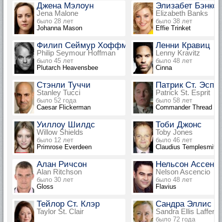
Джена Мэлоун
Элизабет Бэнкс
Jena Malone
Elizabeth Banks
было 28 лет
было 38 лет
Johanna Mason
Effie Trinket
Филип Сеймур Хоффман
Ленни Кравиц
Philip Seymour Hoffman
Lenny Kravitz
было 45 лет
было 48 лет
Plutarch Heavensbee
Cinna
Стэнли Туччи
Патрик Ст. Эспр
Stanley Tucci
Patrick St. Esprit
было 52 года
было 58 лет
Caesar Flickerman
Commander Thread
Уиллоу Шилдс
Тоби Джонс
Willow Shields
Toby Jones
было 12 лет
было 46 лет
Primrose Everdeen
Claudius Templesmith
Алан Ричсон
Нельсон Ассенс
Alan Ritchson
Nelson Ascencio
было 30 лет
было 48 лет
Gloss
Flavius
Тейлор Ст. Клэр
Сандра Эллис 
Taylor St. Clair
Sandra Ellis Lafferty
было 72 года