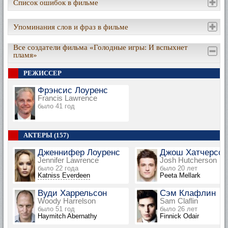
Список ошибок в фильме
Упоминания слов и фраз в фильме
Все создатели фильма «Голодные игры: И вспыхнет
пламя»
РЕЖИССЕР
Фрэнсис Лоуренс
Francis Lawrence
было 41 год
АКТЕРЫ (157)
Дженнифер Лоуренс
Джош Хатчерсон
Jennifer Lawrence
Josh Hutcherson
было 22 года
было 20 лет
Katniss Everdeen
Peeta Mellark
Вуди Харрельсон
Сэм Клафлин
Woody Harrelson
Sam Claflin
было 51 год
было 26 лет
Haymitch Abernathy
Finnick Odair