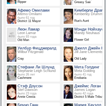
Ripper
Greasy Sae
Афемо Омилами
Кимберли Драм
Afemo Omilami
Kimberley Drummo
было 61 год
Rue's Aunt
District 11 Mayor
Леон Ламар
Мэнди Нойхаус
Leon Lamar
Mandy Neuhaus
было 93 года
Flower Girl
Old Man
Уилбур Фицджералд
Джилл Джейн Кл
Wilbur Fitzgerald
Jill Jane Clements
Cray
Old Lady
Стефани Ли Шлунд
Мета Голдинг
Stephanie Leigh Schlund
Meta Golding
было 26 лет
было 41 год
Cashmere
Enobaria
Стэф Доусон
Джеймс Логан
Stef Dawson
James Logan
было 23 года
было 42 года
Annie Cresta
District 5 Male Tribute
Бруно Ганн
Мария Хауэлл