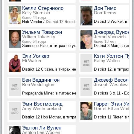
Келли Стерниоло
Дон Тимс
Kelly Sturniolo
Don Teems
было 44 года
District 3 Worker, в т
Hob Vendor / District 12 Resident, в титрах не указана
Уильям Токарски
Джеррад Вунови
William Tokarsky
Jerrad Vunovich
было 64 года
было 18 лет
Someone Else, в титрах не указан
District 3 Man, в титр
Эли Уолкер
Кэти Уолтон Пу
Eli Walker
Kathy Walton
District 12 Citizen, в титрах не указан
District 12, в титрах 
Бен Веддингтон
Джозеф Весолов
Ben Weddington
Joseph Wesolowski
Propaganda Miner, в титрах не указан
Districts 3 & 11 - Extr
Эми Вэстмолэнд
Гаррет Этан Уит
Amy Westmoreland
Garret Ethan Whittin
District 12 Hob Mother, в титрах не указана
District 11 Rioter, в т
Эштон Ли Вулен
Ashton Lee Woolen