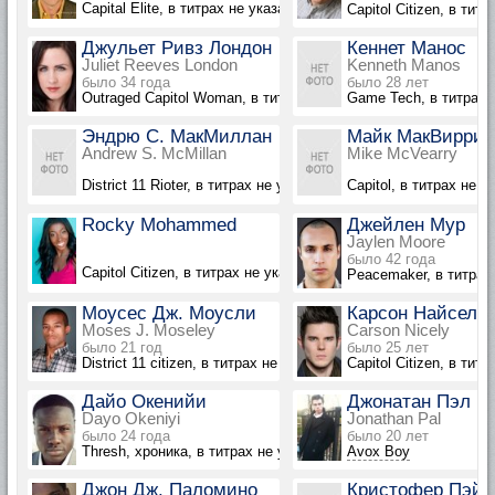
Capital Elite, в титрах не указан
Capitol Citizen, в тит
Джульет Ривз Лондон
Кеннет Манос
Juliet Reeves London
Kenneth Manos
было 34 года
было 28 лет
Outraged Capitol Woman, в титрах не указана
Game Tech, в титрах 
Эндрю С. МакМиллан
Майк МакВирри
Andrew S. McMillan
Mike McVearry
District 11 Rioter, в титрах не указан
Capitol, в титрах не у
Rocky Mohammed
Джейлен Мур
Jaylen Moore
было 42 года
Capitol Citizen, в титрах не указана
Peacemaker, в титрах
Моусес Дж. Моусли
Карсон Найсели
Moses J. Moseley
Carson Nicely
было 21 год
было 25 лет
District 11 citizen, в титрах не указан
Capitol Citizen, в тит
Дайо Окенийи
Джонатан Пэл
Dayo Okeniyi
Jonathan Pal
было 24 года
было 20 лет
Thresh, хроника, в титрах не указан
Avox Boy
Джон Дж. Паломино
Кристофер Пэйн