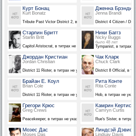
Курт Бонац
Дженна Брэнди
Kurt Bonatz
Jenna Brandi
Tribute Past Victor District 2, в титрах не указан
District 4 Citizen / Dis
Старлин Бритт
Ники Баггз
Starlin Britt
Nicky Buggs
было 48 лет
Capitol Aristocrat, в титрах не указан
Tympanist, в титрах н
Джордан Кристиан
Чак Кларк
Jordan Christian
Chuck Clark
District 11 Rioter, в титрах не указан
District 8 Official, в 
Брайан Е. Коул
Рита Конте
Brian Cole
Rita Conte
District 11 Rioter, в титрах не указан
Hob, в титрах не указ
Грегори Крюс
Камрин Кертис
Greg Crews
Camryn Curtis
Peacekeeper, в титрах не указан
Rue's Sister, в титрах
Мозес Дас
Линдсэй Дэвис
Moses Das
Lindsay Davis