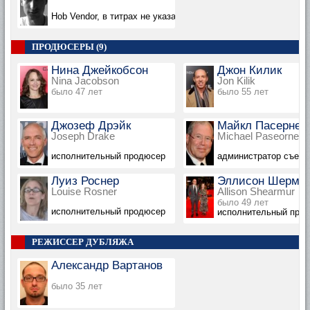
Hob Vendor, в титрах не указан
ПРОДЮСЕРЫ (9)
Нина Джейкобсон
Джон Килик
Nina Jacobson
Jon Kilik
было 47 лет
было 55 лет
Джозеф Дрэйк
Майкл Пасернек
Joseph Drake
Michael Paseornek
исполнительный продюсер
администратор съемо
Луиз Роснер
Эллисон Шерму
Louise Rosner
Allison Shearmur
было 49 лет
исполнительный продюсер
исполнительный продю
РЕЖИССЕР ДУБЛЯЖА
Александр Вартанов
было 35 лет