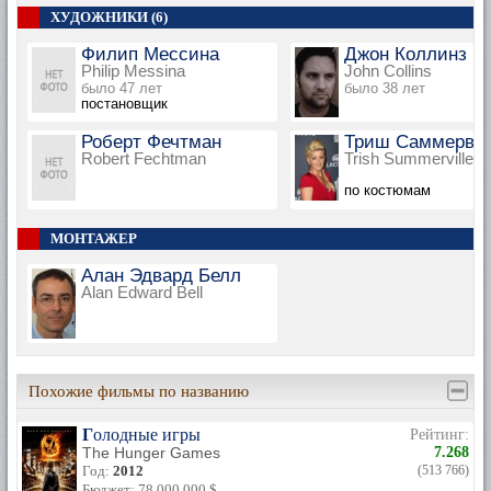
ХУДОЖНИКИ (6)
Филип Мессина
Джон Коллинз
Philip Messina
John Collins
было 47 лет
было 38 лет
постановщик
Роберт Фечтман
Триш Саммерви
Robert Fechtman
Trish Summerville
по костюмам
МОНТАЖЕР
Алан Эдвард Белл
Alan Edward Bell
Похожие фильмы по названию
Голодные игры
Рейтинг:
The Hunger Games
7.268
Год:
2012
(513 766)
Бюджет: 78,000,000 $