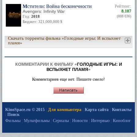
Мстители: Война бесконечности
Рейтинг:
Avengers: Infinity War
8.107
Год:
2018
(888 036)
Бюджет: 321,000,000 $
Скачать торренты фильма «Голодные игры: И вспыхнет
пламя»
КОММЕНТАРИИ К ФИЛЬМУ «
ГОЛОДНЫЕ ИГРЫ: И
ВСПЫХНЕТ ПЛАМЯ
»
Комментариев еще нет. Пишите смело!
KinoSpace.ru © 2015
|
Для компьютера
|
Карта сайта
|
Контакты
|
Поиск
Фильмы
|
Мультфильмы
|
Сериалы
|
Новости
|
Интервью
|
Киноблог