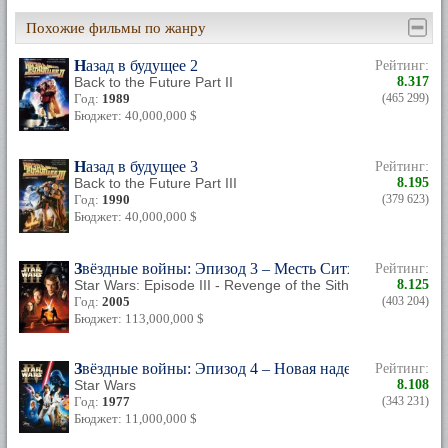
Похожие фильмы по жанру
Назад в будущее 2
Рейтинг:
Back to the Future Part II
8.317
Год:
1989
(465 299)
Бюджет: 40,000,000 $
Назад в будущее 3
Рейтинг:
Back to the Future Part III
8.195
Год:
1990
(379 623)
Бюджет: 40,000,000 $
Звёздные войны: Эпизод 3 – Месть Ситхов
Рейтинг:
Star Wars: Episode III - Revenge of the Sith
8.125
Год:
2005
(403 204)
Бюджет: 113,000,000 $
Звёздные войны: Эпизод 4 – Новая надежда
Рейтинг:
Star Wars
8.108
Год:
1977
(343 231)
Бюджет: 11,000,000 $