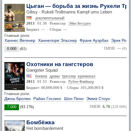
Цыган — борьба за жизнь Рукели Тр
Gibsy - Rukeli Trollmanns Kampf ums Leben
документальный
2013
· 01:30 · Режиссер:
Эйке Бесуден
Бюджет: — · Сборы: —
Главные роли:
Ханнес Вегенер
Ханнелоре Эльснер
Франк Ауэрбах
Эрик Рос
IMDB:
—
(0)
0.000
(
61
)
Охотники на гангстеров
Gangster Squad
боевик
драма
триллер
криминал
2013
· 01:53 · Режиссер:
Рубен Фляйшер
Бюджет: 60,000,000 $ · Сборы: 105,200,903 $
Главные роли:
Джош Бролин
Райан Гослинг
Шон Пенн
Эмма Стоун
IMDB:
6.70
(228 000)
7.000
(
93 176
)
Бомбёжка
Het bombardement