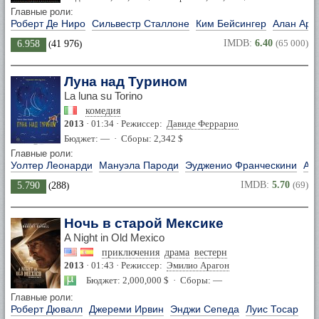
Главные роли:
Роберт Де Ниро
Сильвестр Сталлоне
Ким Бейсингер
Алан Арк
IMDB:
6.40
(65 000)
6.958
(
41 976
)
Луна над Турином
La luna su Torino
комедия
2013
· 01:34 · Режиссер:
Давиде Феррарио
Бюджет: — · Сборы: 2,342 $
Главные роли:
Уолтер Леонарди
Мануэла Пароди
Эудженио Франческини
Ald
IMDB:
5.70
(69)
5.790
(
288
)
Ночь в старой Мексике
A Night in Old Mexico
приключения
драма
вестерн
2013
· 01:43 · Режиссер:
Эмилио Арагон
Бюджет: 2,000,000 $ · Сборы: —
Главные роли:
Роберт Дювалл
Джереми Ирвин
Энджи Сепеда
Луис Тосар