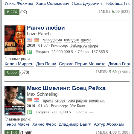
Уликс Фехмию
Хана Селимович
Ясна Джуричич
Небойша Глог
IMDB:
6.80
(623)
6.274
(
97
)
Ранчо любви
Love Ranch
мелодрама
комедия
драма
2010
· 01:57 · Режиссер:
Тейлор Хэкфорд
Бюджет: 25,000,000 $ · Сборы: 137,885 $
Главные роли:
Хелен Миррен
Джо Пеши
Серхио Перис-Менчета
Джина Герш
IMDB:
5.60
(3 500)
6.335
(
578
)
Макс Шмелинг: Боец Рейха
Max Schmeling
драма
спорт
биография
военный
2010
· 01:43 · Режиссер:
Уве Болл
Бюджет: 7,000,000 $ · Сборы: —
Главные роли:
Генри Маске
Хайно Ферх
Владимир Вайгл
Артур Абрахам
IMDB:
4.80
(1 300)
6.138
(
1 566
)