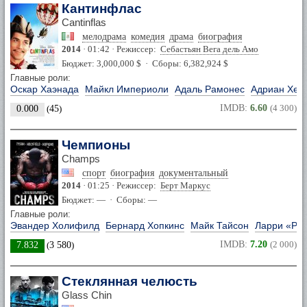
Кантинфлас
Cantinflas
мелодрама
комедия
драма
биография
2014
· 01:42 · Режиссер:
Себастьян Вега дель Амо
Бюджет: 3,000,000 $ · Сборы: 6,382,924 $
Главные роли:
Оскар Хаэнада
Майкл Империоли
Адаль Рамонес
Адриан Хер
IMDB:
6.60
(4 300)
0.000
(
45
)
Чемпионы
Champs
спорт
биография
документальный
2014
· 01:25 · Режиссер:
Берт Маркус
Бюджет: — · Сборы: —
Главные роли:
Эвандер Холифилд
Бернард Хопкинс
Майк Тайсон
Ларри «Ра
IMDB:
7.20
(2 000)
7.832
(
3 580
)
Стеклянная челюсть
Glass Chin