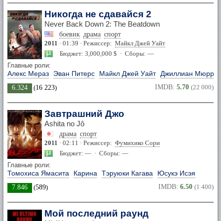
Никогда не сдавайся 2
Never Back Down 2: The Beatdown
боевик
драма
спорт
2011
· 01:39 · Режиссер:
Майкл Джей Уайт
Бюджет: 3,000,000 $ · Сборы: —
Главные роли:
Алекс Мераз
Эван Питерс
Майкл Джей Уайт
Джиллиан Мюррэ
IMDB:
5.70
(22 000)
6.324
(
16 223
)
Завтрашний Джо
Ashita no Jô
драма
спорт
2011
· 02:11 · Режиссер:
Фумихико Сори
Бюджет: — · Сборы: —
Главные роли:
Томохиса Ямасита
Карина
Тэруюки Кагава
Юсукэ Исэя
IMDB:
6.50
(1 400)
7.846
(
589
)
Мой последний раунд