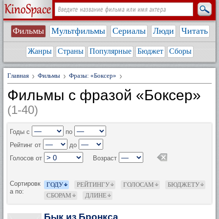
Фильмы
Мультфильмы
Сериалы
Люди
Читать
Жанры
Страны
Популярные
Бюджет
Сборы
Главная
Фильмы
Фразы: «Боксер»
Фильмы с фразой «Боксер»
(1-40)
Годы с
по
Рейтинг от
до
Голосов от
Возраст
Сортировк
ГОДУ
РЕЙТИНГУ
ГОЛОСАМ
БЮДЖЕТУ
а по:
СБОРАМ
ДЛИНЕ
Бык из Бронкса