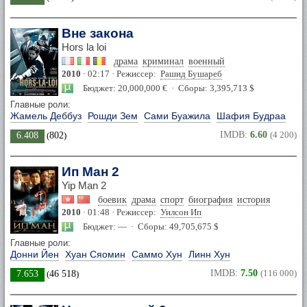
Вне закона
Hors la loi
драма
криминал
военный
2010
· 02:17 · Режиссер:
Рашид Бушареб
Бюджет: 20,000,000 € · Сборы: 3,395,713 $
Главные роли:
Жамель Деббуз
Рошди Зем
Сами Буажила
Шафия Будраа
IMDB:
6.60
(4 200)
6.408
(
802
)
Ип Ман 2
Yip Man 2
боевик
драма
спорт
биография
история
2010
· 01:48 · Режиссер:
Уилсон Ип
Бюджет: — · Сборы: 49,705,675 $
Главные роли:
Донни Йен
Хуан Сяомин
Саммо Хун
Линн Хун
IMDB:
7.50
(116 000)
7.653
(
46 518
)