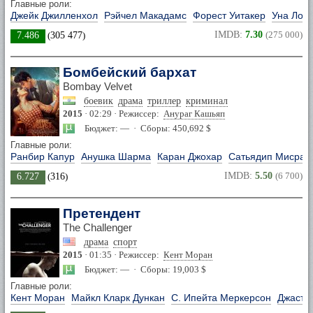
Главные роли:
Джейк Джилленхол
Рэйчел Макадамс
Форест Уитакер
Уна Лоу
IMDB:
7.30
(275 000)
7.486
(
305 477
)
Бомбейский бархат
Bombay Velvet
боевик
драма
триллер
криминал
2015
· 02:29 · Режиссер:
Анураг Кашьяп
Бюджет: — · Сборы: 450,692 $
Главные роли:
Ранбир Капур
Анушка Шарма
Каран Джохар
Сатьядип Мисра
IMDB:
5.50
(6 700)
6.727
(
316
)
Претендент
The Challenger
драма
спорт
2015
· 01:35 · Режиссер:
Кент Моран
Бюджет: — · Сборы: 19,003 $
Главные роли:
Кент Моран
Майкл Кларк Дункан
С. Ипейта Меркерсон
Джасти