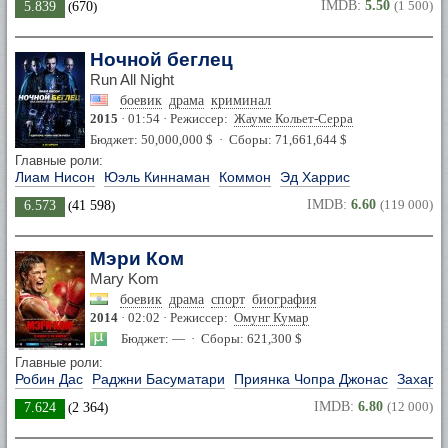
IMDB:
5.50
(1 500)
5.839
(
670
)
Ночной беглец
Run All Night
боевик
драма
криминал
2015
· 01:54 · Режиссер:
Жауме Кольет-Серра
Бюджет: 50,000,000 $ · Сборы: 71,661,644 $
Главные роли:
Лиам Нисон
Юэль Киннаман
Коммон
Эд Харрис
IMDB:
6.60
(119 000)
6.573
(
41 598
)
Мэри Ком
Mary Kom
боевик
драма
спорт
биография
2014
· 02:02 · Режиссер:
Омунг Кумар
Бюджет: — · Сборы: 621,300 $
Главные роли:
Робин Дас
Раджни Басуматари
Приянка Чопра Джонас
Захари
IMDB:
6.80
(12 000)
7.624
(
2 364
)