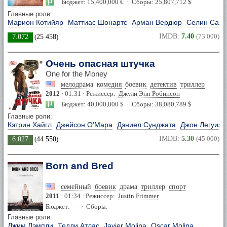
Бюджет: 15,400,000 € · Сборы: 25,807,712 $
Главные роли:
Марион Котийяр
Маттиас Шонартс
Арман Вердюр
Селин Салл
IMDB:
7.40
(73 000)
7.072
(
25 458
)
Очень опасная штучка
One for the Money
мелодрама
комедия
боевик
детектив
триллер
2012
· 01:31 · Режиссер:
Джули Энн Робинсон
Бюджет: 40,000,000 $ · Сборы: 38,080,789 $
Главные роли:
Кэтрин Хайгл
Джейсон О’Мара
Дэниел Сунджата
Джон Легуиза
IMDB:
5.30
(45 000)
6.027
(
44 550
)
Born and Bred
семейный
боевик
драма
триллер
спорт
2011
· 01:34 · Режиссер:
Justin Frimmer
Бюджет: — · Сборы: —
Главные роли:
Джим Лэмпли
Тедди Атлас
Javier Molina
Oscar Molina