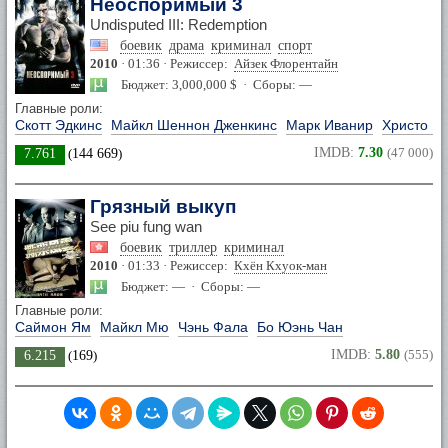
Неоспоримый 3
Undisputed III: Redemption
боевик
драма
криминал
спорт
2010
· 01:36 · Режиссер:
Айзек Флорентайн
Бюджет: 3,000,000 $ · Сборы: —
Главные роли:
Скотт Эдкинс
Майкл Шеннон Дженкинс
Марк Иванир
Христо Ш
IMDB:
7.30
(47 000)
7.761
(
144 669
)
Грязный выкуп
See piu fung wan
боевик
триллер
криминал
2010
· 01:33 · Режиссер:
Кхён Кхуок-ман
Бюджет: — · Сборы: —
Главные роли:
Саймон Ям
Майкл Мю
Чэнь Фала
Бо Юэнь Чан
IMDB:
5.80
(555)
6.215
(
169
)