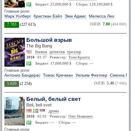
Бюджет: 25,000,000 $ · Сборы: 129,190,869 $
Главные роли:
Марк Уолберг
Кристиан Бэйл
Эми Адамс
Мелисса Лео
IMDB:
7.80
(404 000)
7.783
(
227 613
)
Большой взрыв
The Big Bang
боевик
детектив
триллер
2010
· 01:37 · Режиссер:
Тони Крантц
Бюджет: 17,000,000 $ · Сборы: —
Главные роли:
Антонио Бандерас
Томас Кречман
Уильям Фихтнер
Сиенна Ги
IMDB:
5.40
(7 600)
5.020
(
2 254
)
Белый, белый свет
Beli, beli svet
драма
2010
· 02:01 · Режиссер:
Олег Новкович
Бюджет: — · Сборы: —
Главные роли: