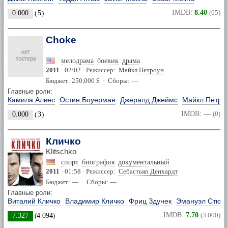
IMDB:
8.40
(65)
0.000
(
5
)
Choke
мелодрама
боевик
драма
2011
· 02:02 · Режиссер:
Майкл Петроун
Бюджет: 250,000 $ · Сборы: —
Главные роли:
Камила Алвес
Остин Боуерман
Джералд Джеймс
Майкл Петро
IMDB:
—
(0)
0.000
(
3
)
Кличко
Klitschko
спорт
биография
документальный
2011
· 01:58 · Режиссер:
Себастьян Денхардт
Бюджет: — · Сборы: —
Главные роли:
Виталий Кличко
Владимир Кличко
Фриц Здунек
Эмануэл Стюа
IMDB:
7.70
(3 000)
7.327
(
4 094
)