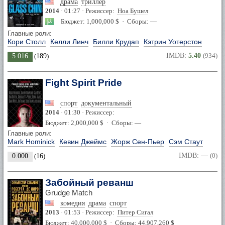
драма
триллер
2014
· 01:27 · Режиссер:
Ноа Бушел
Бюджет: 1,000,000 $ · Сборы: —
Главные роли:
Кори Столл
Келли Линч
Билли Крудап
Кэтрин Уотерстон
IMDB:
5.40
(934)
5.016
(
189
)
Fight Spirit Pride
спорт
документальный
2014
· 01:30 · Режиссер:
Бюджет: 2,000,000 $ · Сборы: —
Главные роли:
Mark Hominick
Кевин Джеймс
Жорж Сен-Пьер
Сэм Стаут
IMDB:
—
(0)
0.000
(
16
)
Забойный реванш
Grudge Match
комедия
драма
спорт
2013
· 01:53 · Режиссер:
Питер Сигал
Бюджет: 40,000,000 $ · Сборы: 44,907,260 $