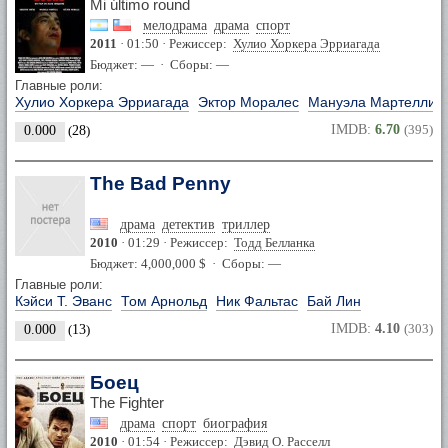
Mi último round
мелодрама
драма
спорт
2011
· 01:50 · Режиссер:
Хулио Хоркера Эрриагада
Бюджет: — · Сборы: —
Главные роли:
Хулио Хоркера Эрриагада
Эктор Моралес
Мануэла Мартелли
IMDB:
6.70
(395)
0.000
(
28
)
The Bad Penny
драма
детектив
триллер
2010
· 01:29 · Режиссер:
Тодд Белланка
Бюджет: 4,000,000 $ · Сборы: —
Главные роли:
Кэйси Т. Эванс
Том Арнольд
Ник Фальтас
Бай Лин
IMDB:
4.10
(303)
0.000
(
13
)
Боец
The Fighter
драма
спорт
биография
2010
· 01:54 · Режиссер:
Дэвид О. Расселл