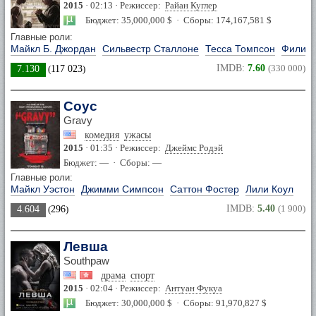
2015
· 02:13 · Режиссер:
Райан Куглер
Бюджет: 35,000,000 $ · Сборы: 174,167,581 $
Главные роли:
Майкл Б. Джордан
Сильвестр Сталлоне
Тесса Томпсон
Филиш
IMDB:
7.60
(330 000)
7.130
(
117 023
)
Соус
Gravy
комедия
ужасы
2015
· 01:35 · Режиссер:
Джеймс Родэй
Бюджет: — · Сборы: —
Главные роли:
Майкл Уэстон
Джимми Симпсон
Саттон Фостер
Лили Коул
IMDB:
5.40
(1 900)
4.604
(
296
)
Левша
Southpaw
драма
спорт
2015
· 02:04 · Режиссер:
Антуан Фукуа
Бюджет: 30,000,000 $ · Сборы: 91,970,827 $