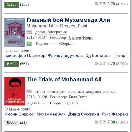
IMDB:
5.70
(4 200)
5.235
(
156
)
Главный бой Мухаммеда Али
Muhammad Ali's Greatest Fight
драма
биография
2013
· 01:37 · Режиссер:
Стивен Фрирз
Бюджет: — · Сборы: —
Главные роли:
Кристофер Пламмер
Фрэнк Ланджелла
Эд Бегли мл.
Питер Ге
IMDB:
6.70
(2 700)
6.692
(
567
)
The Trials of Muhammad Ali
спорт
биография
военный
документальный
2013
· 01:26 · Режиссер:
Билл Сигел
Бюджет: — · Сборы: 59,081 $
Главные роли:
Имонн Эндрюс
Мухаммед Али
Дэвид Сусскинд
Луис Фаррахан
IMDB:
7.30
(1 200)
0.000
(
21
)