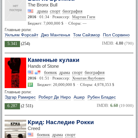
The Bronx Bull
драма
спорт
биография
2016
· 01:34 · Режиссер:
Мартин Гиги
Бюджет: 7,000,000 $ · Сборы: —
Главные роли:
Уильям Форсайт
Джо Мантенья
Том Сайзмор
Пол Сорвино
IMDB:
4.80
(790)
5.341
(
254
)
Каменные кулаки
Hands of Stone
боевик
драма
спорт
биография
2016
· 01:51 · Режиссер:
Хонатан Якубович
Бюджет: 20,000,000 $ · Сборы: 4,978,353 $
Главные роли:
Эдгар Рамирес
Роберт Де Ниро
Ашер
Рубен Бладес
IMDB:
6.60
(19 000)
6.287
(
2 511
)
Крид: Наследие Рокки
Creed
боевик
драма
спорт