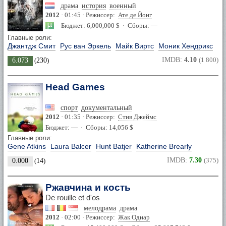
драма
история
военный
2012
· 01:45 · Режиссер:
Ате де Йонг
Бюджет: 6,000,000 $ · Сборы: —
Главные роли:
Джантдж Смит
Рус ван Эркель
Майк Виртс
Моник Хендрикс
IMDB:
4.10
(1 800)
6.073
(
230
)
Head Games
спорт
документальный
2012
· 01:35 · Режиссер:
Стив Джеймс
Бюджет: — · Сборы: 14,056 $
Главные роли:
Gene Atkins
Laura Balcer
Hunt Batjer
Katherine Brearly
IMDB:
7.30
(375)
0.000
(
14
)
Ржавчина и кость
De rouille et d'os
мелодрама
драма
2012
· 02:00 · Режиссер:
Жак Одиар