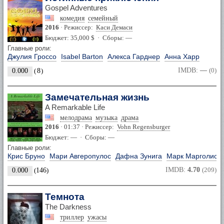
Gospel Adventures
комедия
семейный
2016
· Режиссер:
Каси Демаси
Бюджет: 35,000 $ · Сборы: —
Главные роли:
Джулия Гроссо
Isabel Barton
Алекса Гарднер
Анна Харр
IMDB:
—
(0)
0.000
(
8
)
Замечательная жизнь
A Remarkable Life
мелодрама
музыка
драма
2016
· 01:37 · Режиссер:
Vohn Regensburger
Бюджет: — · Сборы: —
Главные роли:
Крис Бруно
Мари Авгеропулос
Дафна Зунига
Марк Марголис
IMDB:
4.70
(209)
0.000
(
146
)
Темнота
The Darkness
триллер
ужасы