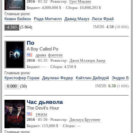
2016
· 01:32 · Режиссер:
Грег Маклин
Бюджет: 4,000,000 $ · Сборы: 10,898,293 $
Главные роли:
Кевин Бейкон
Рада Митчелл
Давид Мазуз
Люси Фрай
IMDB:
4.50
(18 000)
4.343
(
5 864
)
По
A Boy Called Po
драма
фэнтези
2016
· 01:35 · Режиссер:
Джон Мэллори Ашер
Бюджет: — · Сборы: 4,550 $
Главные роли:
Кристофер Горам
Джулиан Федер
Кэйтлин Даблдэй
Эндрю Бау
IMDB:
6.50
(1 800)
0.000
(
50
)
Час дьявола
The Devil's Hour
ужасы
2016
· 01:59 · Режиссер:
Джошуа Бруенинг
Бюджет: 115,000 $ · Сборы: —
Главные роли: