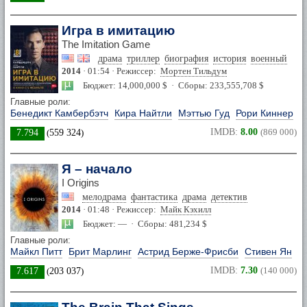
Игра в имитацию
The Imitation Game
драма
триллер
биография
история
военный
2014
· 01:54 · Режиссер:
Мортен Тильдум
Бюджет: 14,000,000 $ · Сборы: 233,555,708 $
Главные роли:
Бенедикт Камбербэтч
Кира Найтли
Мэттью Гуд
Рори Киннер
IMDB:
8.00
(869 000)
7.794
(
559 324
)
Я – начало
I Origins
мелодрама
фантастика
драма
детектив
2014
· 01:48 · Режиссер:
Майк Кэхилл
Бюджет: — · Сборы: 481,234 $
Главные роли:
Майкл Питт
Брит Марлинг
Астрид Берже-Фрисби
Стивен Ян
IMDB:
7.30
(140 000)
7.617
(
203 037
)