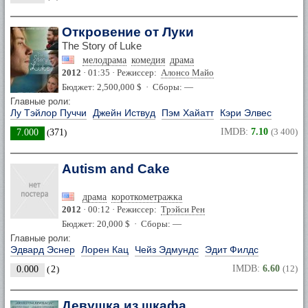
Откровение от Луки
The Story of Luke
мелодрама
комедия
драма
2012
· 01:35 · Режиссер:
Алонсо Майо
Бюджет: 2,500,000 $ · Сборы: —
Главные роли:
Лу Тэйлор Пуччи
Джейн Иствуд
Пэм Хайатт
Кэри Элвес
IMDB:
7.10
(3 400)
7.000
(
371
)
Autism and Cake
драма
короткометражка
2012
· 00:12 · Режиссер:
Трэйси Рен
Бюджет: 20,000 $ · Сборы: —
Главные роли:
Эдвард Эснер
Лорен Кац
Чейз Эдмундс
Эдит Филдс
IMDB:
6.60
(12)
0.000
(
2
)
Девушка из шкафа