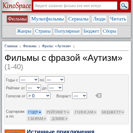
Фильмы
Мультфильмы
Сериалы
Люди
Читать
Жанры
Страны
Популярные
Бюджет
Сборы
Главная
Фильмы
Фразы: «Аутизм»
Фильмы с фразой «Аутизм»
(1-40)
Годы с
по
Рейтинг от
до
Голосов от
Возраст
Сортировк
ГОДУ
РЕЙТИНГУ
ГОЛОСАМ
БЮДЖЕТУ
а по:
СБОРАМ
ДЛИНЕ
Истинные приключения