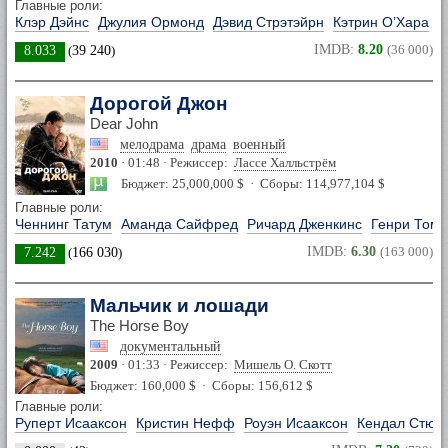
Главные роли:
Клэр Дэйнс
Джулия Ормонд
Дэвид Стрэтэйрн
Кэтрин О’Хара
IMDB:
8.20
(36 000)
8.033
(
39 240
)
Дорогой Джон
Dear John
мелодрама
драма
военный
2010
· 01:48 · Режиссер:
Лассе Халльстрём
Бюджет: 25,000,000 $ · Сборы: 114,977,104 $
Главные роли:
Ченнинг Татум
Аманда Сайфред
Ричард Дженкинс
Генри Тома
IMDB:
6.30
(163 000)
7.242
(
166 030
)
Мальчик и лошади
The Horse Boy
документальный
2009
· 01:33 · Режиссер:
Мишель О. Скотт
Бюджет: 160,000 $ · Сборы: 156,612 $
Главные роли:
Руперт Исааксон
Кристин Нефф
Роуэн Исааксон
Кендал Стюа