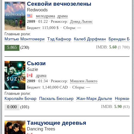
Секвойи вечнозелены
Redwoods
мелодрама
драма
2009
· 01:22 · Режиссер:
Дэвид Льюис
Бюджет: 115,000 $ · Сборы: —
Главные роли:
Мэттью Монтгомери
Тэд Кафнор
Калеб Дорфман
Брендан Бр
IMDB:
5.60
(1 700)
5.865
(
230
)
Сьюзи
Suzie
драма
2009
· 01:34 · Режиссер:
Мишлен Ланкто
Бюджет: 1,140,000 CAD · Сборы: —
Главные роли:
Кэролайн Бочар
Паскаль Бюссьер
Жан-Марк Дальпе
Норманд
IMDB:
5.90
(63)
0.000
(
101
)
Танцующие деревья
Dancing Trees