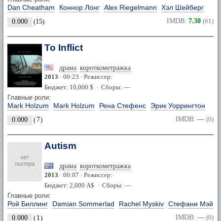
Dan Cheatham
Коннор Лонг
Alex Riegelmann
Хэл Шейберг
IMDB:
7.30
(61)
0.000
(
15
)
To Inflict
драма
короткометражка
2013
· 00:23 · Режиссер:
Бюджет: 10,000 $ · Сборы: —
Главные роли:
Mark Holzum
Mark Holzum
Рена Стефенс
Эрик Уоррингтон
IMDB:
—
(0)
0.000
(
7
)
Autism
драма
короткометражка
2013
· 00:07 · Режиссер:
Бюджет: 2,000 A$ · Сборы: —
Главные роли:
Рой Биллинг
Damian Sommerlad
Rachel Myskiv
Стефани Мэй
IMDB:
—
(0)
0.000
(
1
)