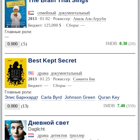
The Brain That Sings
семейный
документальный
2013
· 01:02 · Режиссер:
Амаль Аль-Агруби
Бюджет: 125,000 $ · Сборы: —
Главные роли:
—
IMDB:
8.30
(20)
0.000
(
5
)
Best Kept Secret
драма
документальный
2013
· 01:25 · Режиссер:
Саманта Бак
Бюджет: — · Сборы: —
Главные роли:
Элис Барнхардт
Carla Byrd
Johnson Green
Quran Key
IMDB:
7.40
(359)
0.000
(
13
)
Дневной свет
Daglicht
драма
детектив
триллер