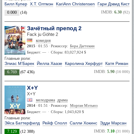
Билл Купер
Х.Т. Олтмэн
KariAnn Christensen
Гари Дэвид Кист
IMDB:
6.30
(92)
0.000
(
14
)
Зачётный препод 2
Fack ju Göhte 2
комедия
2015
· 01:55 · Режиссер:
Бора Дагтекин
Бюджет: — · Сборы: 83,027,924 $
Главные роли:
Элиас М’Барек
Йелла Хаазе
Каролина Херфурт
Катя Риман
IMDB:
5.90
(16 000)
6.769
(
67 436
)
X+Y
X+Y
мелодрама
драма
2014
· 01:51 · Режиссер:
Морган Мэтьюз
Бюджет: — · Сборы: 1,043,620 $
Главные роли:
Эйса Баттерфилд
Рейф Сполл
Салли Хокинс
Эдди Марсан
IMDB:
7.10
(31 000)
7.129
(
12 388
)