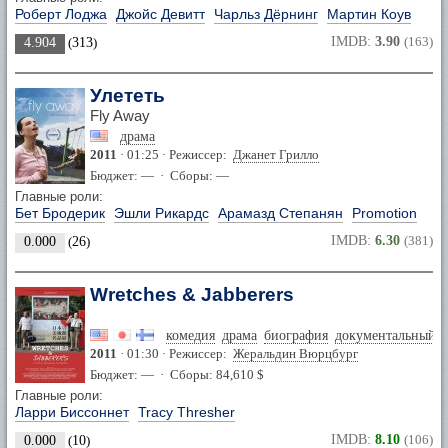
Роберт Лоджа
Джойс Девитт
Чарльз Дёрнинг
Мартин Коув
IMDB:
3.90
(163)
4.904
(
313
)
Улететь
Fly Away
драма
2011
· 01:25 · Режиссер:
Джанет Грилло
Бюджет: — · Сборы: —
Главные роли:
Бет Бродерик
Эшли Рикардс
Арамазд Степанян
Promotion
IMDB:
6.30
(381)
0.000
(
26
)
Wretches & Jabberers
комедия
драма
биография
документальный
2011
· 01:30 · Режиссер:
Жеральдин Вюрцбург
Бюджет: — · Сборы: 84,610 $
Главные роли:
Ларри Биссоннет
Tracy Thresher
IMDB:
8.10
(106)
0.000
(
10
)