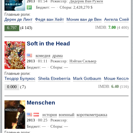
2013
· 01:54 · Режиссер:
Дидерик Ван Ружен
Бюджет: — · Сборы: 2,428,270 $
Главные роли:
Дерек де Линт
Федя ван Хейт
Моник ван де Вен
Ангела Схейф
IMDB:
7.00
(4 400)
6.797
(
4 143
)
Soft in the Head
комедия
драма
2013
· 01:11 · Режиссер:
Нэйтан Сильвер
Бюджет: — · Сборы: —
Главные роли:
Теодор Булукос
Sheila Etxeberría
Mark Gotbaum
Моше Кесслер
IMDB:
6.40
(116)
0.000
(
7
)
Menschen
история
военный
короткометражка
2013
· 00:25 · Режиссер:
Бюджет: — · Сборы: —
Главные роли: