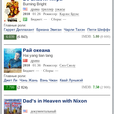
Burning Bright
драма
триллер
ужасы
2010
· 01:26 · Режиссер:
Карлос Брукс
Бюджет: — · Сборы: —
Главные роли:
Гаррет Диллахант
Бриана Эвиган
Чарли Тахэн
Пегги Шеффил
IMDB:
5.80
(8 600)
6.039
(
6 843
)
Рай океана
Hai yang tian tang
драма
2010
· 01:36 · Режиссер:
Сюэ Сяолу
Бюджет: — · Сборы: —
Главные роли:
Джет Ли
Чэнь Жань
Вэнь Чжан
Квай Луньмэй
IMDB:
7.50
(2 900)
7.799
(
2 824
)
Dad's in Heaven with Nixon
документальный