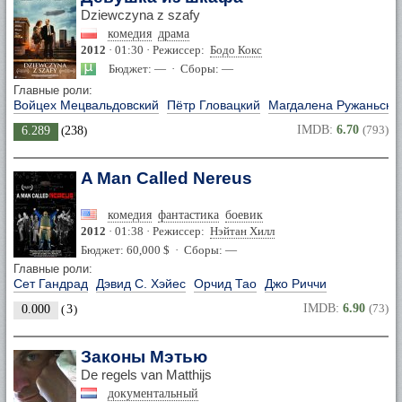
Dziewczyna z szafy
комедия
драма
2012
· 01:30 · Режиссер:
Бодо Кокс
Бюджет: — · Сборы: —
Главные роли:
Войцех Мецвальдовский
Пётр Гловацкий
Магдалена Ружаньска
IMDB:
6.70
(793)
6.289
(
238
)
A Man Called Nereus
комедия
фантастика
боевик
2012
· 01:38 · Режиссер:
Нэйтан Хилл
Бюджет: 60,000 $ · Сборы: —
Главные роли:
Сет Гандрад
Дэвид С. Хэйес
Орчид Тао
Джо Риччи
IMDB:
6.90
(73)
0.000
(
3
)
Законы Мэтью
De regels van Matthijs
документальный