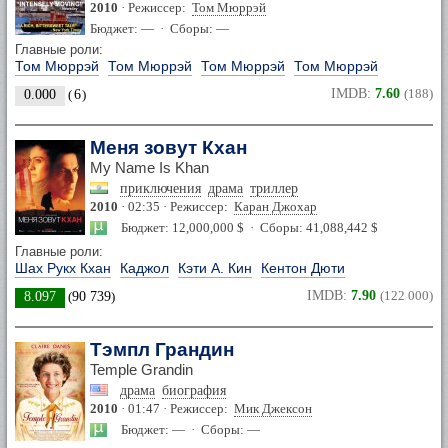
2010
· Режиссер:
Том Мюррэй
Бюджет: — · Сборы: —
Главные роли:
Том Мюррэй
Том Мюррэй
Том Мюррэй
Том Мюррэй
IMDB:
7.60
(188)
0.000
(
6
)
Меня зовут Кхан
My Name Is Khan
приключения
драма
триллер
2010
· 02:35 · Режиссер:
Каран Джохар
Бюджет: 12,000,000 $ · Сборы: 41,088,442 $
Главные роли:
Шах Рукх Кхан
Каджол
Кэти А. Кин
Кентон Дюти
IMDB:
7.90
(122 000)
8.097
(
90 739
)
Тэмпл Грандин
Temple Grandin
драма
биография
2010
· 01:47 · Режиссер:
Мик Джексон
Бюджет: — · Сборы: —