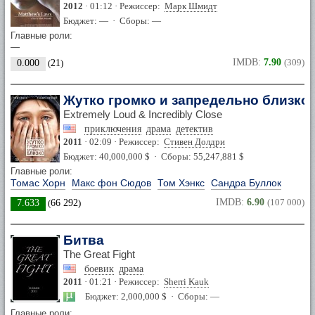
2012
· 01:12 · Режиссер:
Марк Шмидт
Бюджет: — · Сборы: —
Главные роли:
—
IMDB:
7.90
(309)
0.000
(
21
)
Жутко громко и запредельно близко
Extremely Loud & Incredibly Close
приключения
драма
детектив
2011
· 02:09 · Режиссер:
Стивен Долдри
Бюджет: 40,000,000 $ · Сборы: 55,247,881 $
Главные роли:
Томас Хорн
Макс фон Сюдов
Том Хэнкс
Сандра Буллок
IMDB:
6.90
(107 000)
7.633
(
66 292
)
Битва
The Great Fight
боевик
драма
2011
· 01:21 · Режиссер:
Sherri Kauk
Бюджет: 2,000,000 $ · Сборы: —
Главные роли: