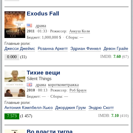
Exodus Fall
драма
2011
· 01:33 · Режиссер:
Анкуш Коли
Бюджет: 1,000,000 $ · Сборы: —
Главные роли:
Джесси Джеймс
Розанна Аркетт
Эдриан Финкел
Девон Грайе
IMDB:
7.60
(67)
0.000
(
11
)
Тихие вещи
Silent Things
драма
короткометражка
2010
· 00:13 · Режиссер:
Роб Браун
Бюджет: — · Сборы: —
Главные роли:
Антония Кэмпбелл-Хьюз
Джорджия Грум
Эндрю Скотт
IMDB:
7.10
(410)
7.573
(
1 457
)
Во власти тигра