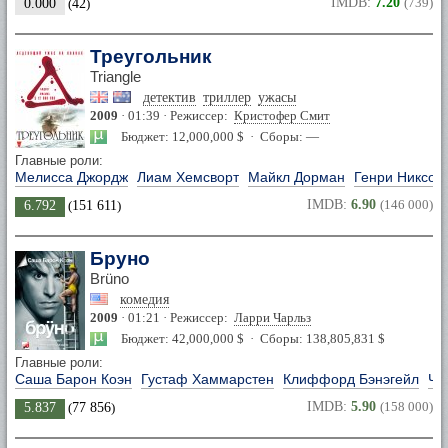
IMDB:
7.20
(739)
0.000
(
42
)
Треугольник
Triangle
детектив
триллер
ужасы
2009
· 01:39 · Режиссер:
Кристофер Смит
Бюджет: 12,000,000 $ · Сборы: —
Главные роли:
Мелисса Джордж
Лиам Хемсворт
Майкл Дорман
Генри Никсон
IMDB:
6.90
(146 000)
6.792
(
151 611
)
Бруно
Brüno
комедия
2009
· 01:21 · Режиссер:
Ларри Чарльз
Бюджет: 42,000,000 $ · Сборы: 138,805,831 $
Главные роли:
Саша Барон Коэн
Густаф Хаммарстен
Клиффорд Бэнэгейл
Чи
IMDB:
5.90
(158 000)
5.837
(
77 856
)