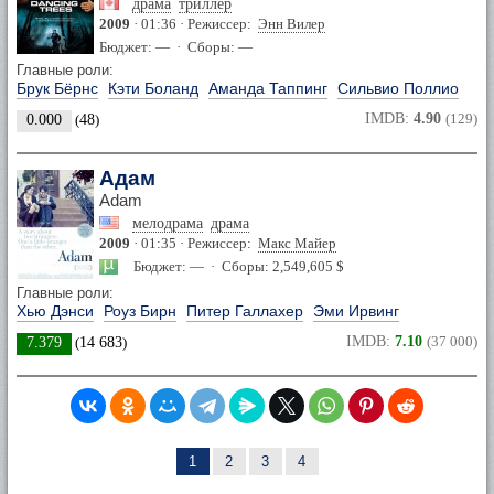
драма
триллер
2009
· 01:36 · Режиссер:
Энн Вилер
Бюджет: — · Сборы: —
Главные роли:
Брук Бёрнс
Кэти Боланд
Аманда Таппинг
Сильвио Поллио
IMDB:
4.90
(129)
0.000
(
48
)
Адам
Adam
мелодрама
драма
2009
· 01:35 · Режиссер:
Макс Майер
Бюджет: — · Сборы: 2,549,605 $
Главные роли:
Хью Дэнси
Роуз Бирн
Питер Галлахер
Эми Ирвинг
IMDB:
7.10
(37 000)
7.379
(
14 683
)
1
2
3
4