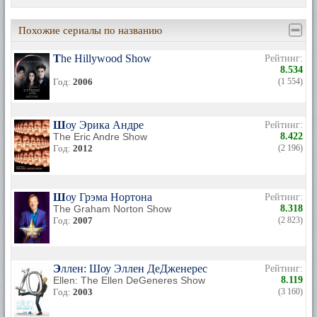
Похожие сериалы по названию
The Hillywood Show
Рейтинг:
8.534
Год:
2006
(1 554)
Шоу Эрика Андре
Рейтинг:
The Eric Andre Show
8.422
Год:
2012
(2 196)
Шоу Грэма Нортона
Рейтинг:
The Graham Norton Show
8.318
Год:
2007
(2 823)
Эллен: Шоу Эллен ДеДженерес
Рейтинг:
Ellen: The Ellen DeGeneres Show
8.119
Год:
2003
(3 160)