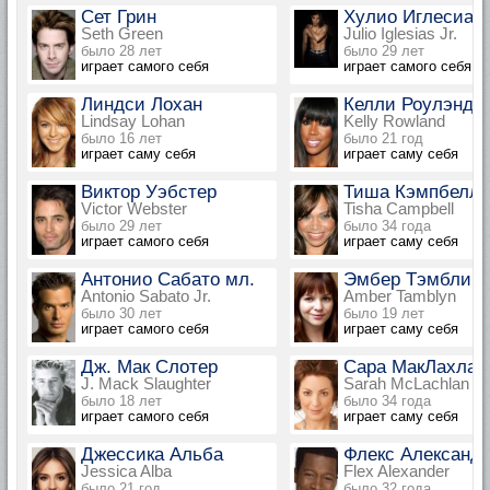
Сет Грин
Хулио Иглесиас 
Seth Green
Julio Iglesias Jr.
было 28 лет
было 29 лет
играет самого себя
играет самого себя
Линдси Лохан
Келли Роулэнд
Lindsay Lohan
Kelly Rowland
было 16 лет
было 21 год
играет саму себя
играет саму себя
Виктор Уэбстер
Тиша Кэмпбелл
Victor Webster
Tisha Campbell
было 29 лет
было 34 года
играет самого себя
играет саму себя
Антонио Сабато мл.
Эмбер Тэмблин
Antonio Sabato Jr.
Amber Tamblyn
было 30 лет
было 19 лет
играет самого себя
играет саму себя
Дж. Мак Слотер
Сара МакЛахлан
J. Mack Slaughter
Sarah McLachlan
было 18 лет
было 34 года
играет самого себя
играет саму себя
Джессика Альба
Флекс Александ
Jessica Alba
Flex Alexander
было 21 год
было 32 года