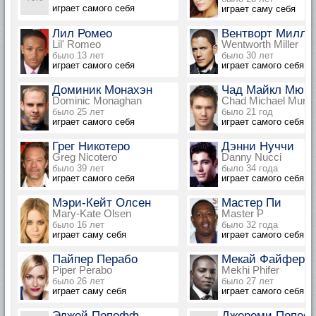
играет самого себя
играет саму себя
Лил Ромео
Вентворт Милле
Lil' Romeo
Wentworth Miller
было 13 лет
было 30 лет
играет самого себя
играет самого себя
Доминик Монахэн
Чад Майкл Мюр
Dominic Monaghan
Chad Michael Murra
было 25 лет
было 21 год
играет самого себя
играет самого себя
Грег Никотеро
Дэнни Нуччи
Greg Nicotero
Danny Nucci
было 39 лет
было 34 года
играет самого себя
играет самого себя
Мэри-Кейт Олсен
Мастер Пи
Mary-Kate Olsen
Master P
было 16 лет
было 32 года
играет саму себя
играет самого себя
Пайпер Перабо
Мекай Файфер
Piper Perabo
Mekhi Phifer
было 26 лет
было 27 лет
играет саму себя
играет самого себя
Эджей Попофф
Джереми Попоф