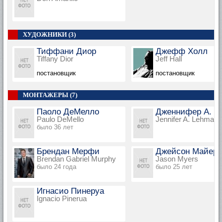
ХУДОЖНИКИ (3)
Тиффани Диор
Джефф Холл
Tiffany Dior
Jeff Hall
постановщик
постановщик
МОНТАЖЕРЫ (7)
Паоло ДеМелло
Дженнифер А. Л
Paulo DeMello
Jennifer A. Lehman
было 36 лет
Брендан Мерфи
Джейсон Майерс
Brendan Gabriel Murphy
Jason Myers
было 24 года
было 25 лет
Игнасио Пинеруа
Ignacio Pinerua