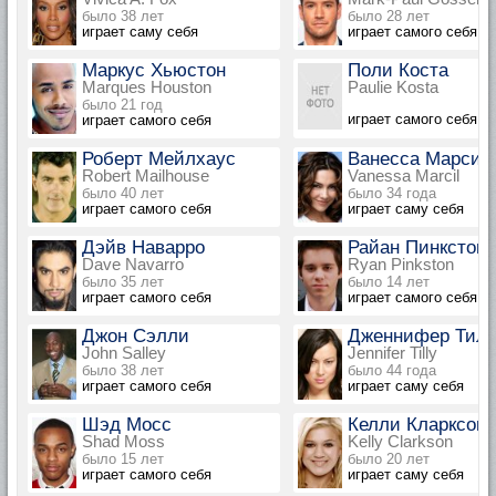
было 38 лет
было 28 лет
играет саму себя
играет самого себя
Маркус Хьюстон
Поли Коста
Marques Houston
Paulie Kosta
было 21 год
играет самого себя
играет самого себя
Роберт Мейлхаус
Ванесса Марсил
Robert Mailhouse
Vanessa Marcil
было 40 лет
было 34 года
играет самого себя
играет саму себя
Дэйв Наварро
Райан Пинкстон
Dave Navarro
Ryan Pinkston
было 35 лет
было 14 лет
играет самого себя
играет самого себя
Джон Сэлли
Дженнифер Тил
John Salley
Jennifer Tilly
было 38 лет
было 44 года
играет самого себя
играет саму себя
Шэд Мосс
Келли Кларксон
Shad Moss
Kelly Clarkson
было 15 лет
было 20 лет
играет самого себя
играет саму себя