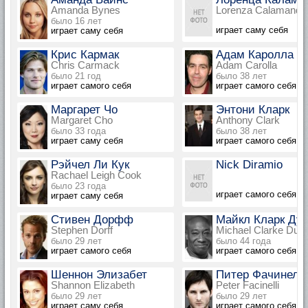
Amanda Bynes
Lorenza Calamandre
было 16 лет
играет саму себя
играет саму себя
Крис Кармак
Адам Каролла
Chris Carmack
Adam Carolla
было 21 год
было 38 лет
играет самого себя
играет самого себя
Маргарет Чо
Энтони Кларк
Margaret Cho
Anthony Clark
было 33 года
было 38 лет
играет саму себя
играет самого себя
Рэйчел Ли Кук
Nick Diramio
Rachael Leigh Cook
было 23 года
играет самого себя
играет саму себя
Стивен Дорфф
Майкл Кларк Дун
Stephen Dorff
Michael Clarke Dun
было 29 лет
было 44 года
играет самого себя
играет самого себя
Шеннон Элизабет
Питер Фачинелл
Shannon Elizabeth
Peter Facinelli
было 29 лет
было 29 лет
играет саму себя
играет самого себя