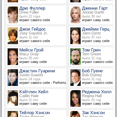
Дрю Фуллер
Дженни Гарт
Drew Fuller
Jennie Garth
было 22 года
было 30 лет
играет самого себя
играет саму себя
Джои Гейдос
Джейми Герц
Joey Gaydos Jr.
Jami Gertz
было 11 лет
было 37 лет
играет самого себя
играет саму себя
Мейси Грэй
Том Грин
Macy Gray
Tom Green
было 35 лет
было 31 год
играет саму себя
играет самого себя
Джастин Гуарини
Боб Гуене
Justin Guarini
Bob Guiney
было 24 года
было 31 год
играет самого себя - Performance
играет самого себя
Кэйтлин Хейл
Реджина Холл
Caitlin Hale
Regina Hall
было 11 лет
было 31 год
играет саму себя
играет саму себя
Тейлор Хэнсон
Зак Хэнсон
Taylor Hanson
Zac Hanson