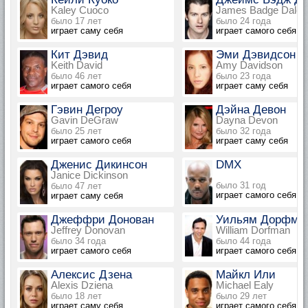
Kaley Cuoco
James Badge Dale
было 17 лет
было 24 года
играет саму себя
играет самого себя
Кит Дэвид
Эми Дэвидсон
Keith David
Amy Davidson
было 46 лет
было 23 года
играет самого себя
играет саму себя
Гэвин Дегроу
Дэйна Девон
Gavin DeGraw
Dayna Devon
было 25 лет
было 32 года
играет самого себя
играет саму себя
Дженис Дикинсон
DMX
Janice Dickinson
было 31 год
было 47 лет
играет самого себя
играет саму себя
Джеффри Донован
Уильям Дорфма
Jeffrey Donovan
William Dorfman
было 34 года
было 44 года
играет самого себя
играет самого себя
Алексис Дзена
Майкл Или
Alexis Dziena
Michael Ealy
было 18 лет
было 29 лет
играет саму себя
играет самого себя