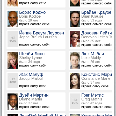
играет саму себя
играет самого себя
Борис Коджо
Брайан Краузе
Boris Kodjoe
Brian Krause
было 29 лет
было 33 года
играет самого себя
играет самого себя
Йеппе Бреум Леурсен
Донован Лейтч м
Jeppe Breum Laursen
Donovan Leitch Jr.
было 35 лет
играет самого себя
играет самого себя
Шелби Линн
Люк Мэбли
Shelby Lynne
Luke Mably
было 34 года
было 26 лет
играет саму себя
играет самого себя
Жак Малуф
Констанс Мари
Jacqui Malouf
Constance Marie
было 37 лет
играет саму себя
играет саму себя
Дуэйн Мартин
Грег Мэтис
Duane Martin
Greg Mathis
было 37 лет
было 42 года
играет самого себя
играет самого себя
ЛизаРэй МакКой-Мисик
Кристофер Макд