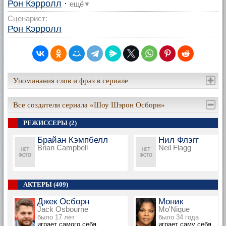
Рон Кэрролл
·
ещё
▼
Сценарист:
Рон Кэрролл
Упоминания слов и фраз в сериале
Все создатели сериала «Шоу Шэрон Осборн»
РЕЖИССЕРЫ (2)
Брайан Кэмпбелл
Нил Флэгг
Brian Campbell
Neil Flagg
АКТЕРЫ (409)
Джек Осборн
Моник
Jack Osbourne
Mo'Nique
было 17 лет
было 34 года
играет самого себя
играет саму себя