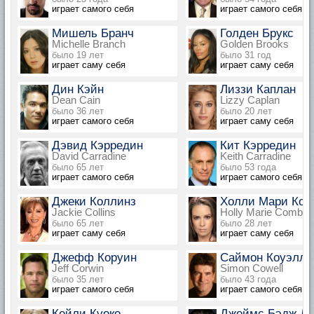
играет самого себя
играет самого себя
Мишель Бранч
Голден Брукс
Michelle Branch
Golden Brooks
было 19 лет
было 31 год
играет саму себя
играет саму себя
Дин Кэйн
Лиззи Каплан
Dean Cain
Lizzy Caplan
было 36 лет
было 20 лет
играет самого себя
играет саму себя
Дэвид Кэрредин
Кит Кэрредин
David Carradine
Keith Carradine
было 65 лет
было 53 года
играет самого себя
играет самого себя
Джеки Коллинз
Холли Мари Ком
Jackie Collins
Holly Marie Combs
было 65 лет
было 28 лет
играет саму себя
играет саму себя
Джефф Коруин
Саймон Коуэлл
Jeff Corwin
Simon Cowell
было 35 лет
было 43 года
играет самого себя
играет самого себя
Кейли Куоко
Джеймс Бэдж Д