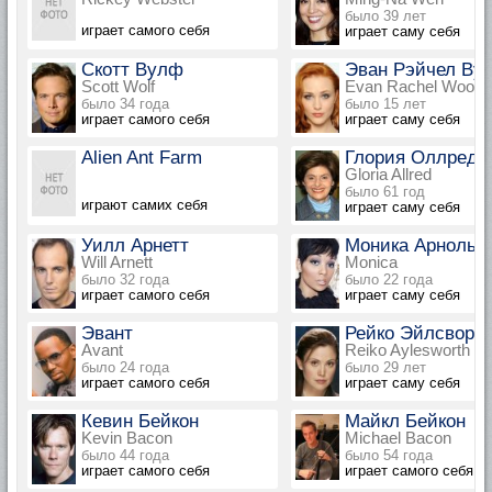
было 39 лет
играет самого себя
играет саму себя
Скотт Вулф
Эван Рэйчел Ву
Scott Wolf
Evan Rachel Wood
было 34 года
было 15 лет
играет самого себя
играет саму себя
Alien Ant Farm
Глория Оллред
Gloria Allred
было 61 год
играют самих себя
играет саму себя
Уилл Арнетт
Моника Арнольд
Will Arnett
Monica
было 32 года
было 22 года
играет самого себя
играет саму себя
Эвант
Рейко Эйлсворт
Avant
Reiko Aylesworth
было 24 года
было 29 лет
играет самого себя
играет саму себя
Кевин Бейкон
Майкл Бейкон
Kevin Bacon
Michael Bacon
было 44 года
было 54 года
играет самого себя
играет самого себя