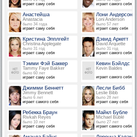
играет саму себя
играет самого себя
Анастейша
Лони Андерсон
Anastacia
Loni Anderson
было 34 года
было 57 лет
играет саму себя
играет саму себя
Кристина Эпплгейт
Дэвид Аркетт
Christina Applegate
David Arquette
было 31 год
было 31 год
играет саму себя
играет самого себя
Тэмми Фэй Баккер
Кевин Бэйлдс
Tammy Faye Bakker
Kevin Baldes
было 60 лет
играет самого себя
играет саму себя
Джимми Беннетт
Лесли Бибб
Jimmy Bennett
Leslie Bibb
было 6 лет
было 28 лет
играет самого себя
играет саму себя
Ребекка Браун
Майкл Бубле
Rivkah Reyes
Michael Bublé
было 10 лет
было 27 лет
играет саму себя
играет самого себя
Аманда Байнс
Лоренца Калама