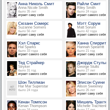
Анна Николь Смит
Райли Смит
Anna Nicole Smith
Riley Smith
было 35 лет
было 24 года
играет саму себя
играет самого себя
Сюзанн Сомерс
Мэтт Сорум
Suzanne Somers
Matt Sorum
было 56 лет
было 42 года
играет саму себя
играет самого себя
Хэл Спаркс
Ханна Спирритт
Hal Sparks
Hannah Spearritt
было 33 года
было 21 год
играет самого себя
играет саму себя
Тед Страйкер
Джордж Стульц
Stryker
George Stults
было 31 год
было 27 лет
играет самого себя
играет самого себя
Шон Тиллман
Элисон Суини
Har Mar Superstar
Alison Sweeney
было 24 года
было 26 лет
играет саму себя
Кенан Томпсон
Мишель Трахтен
Kenan Thompson
Michelle Trachtenbe
было 24 года
было 17 лет