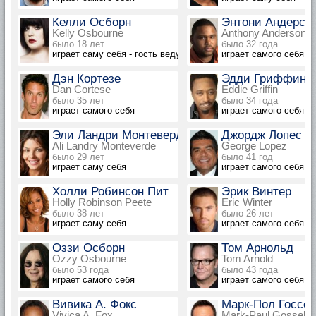
Келли Осборн
Энтони Андерсо
Kelly Osbourne
Anthony Anderson
было 18 лет
было 32 года
играет саму себя - гость ведущая
играет самого себя
Дэн Кортезе
Эдди Гриффин
Dan Cortese
Eddie Griffin
было 35 лет
было 34 года
играет самого себя
играет самого себя
Эли Ландри Монтеверде
Джордж Лопес
Ali Landry Monteverde
George Lopez
было 29 лет
было 41 год
играет саму себя
играет самого себя
Холли Робинсон Пит
Эрик Винтер
Holly Robinson Peete
Eric Winter
было 38 лет
было 26 лет
играет саму себя
играет самого себя
Оззи Осборн
Том Арнольд
Ozzy Osbourne
Tom Arnold
было 53 года
было 43 года
играет самого себя
играет самого себя
Вивика А. Фокс
Марк-Пол Госсе
Vivica A. Fox
Mark-Paul Gosselaa