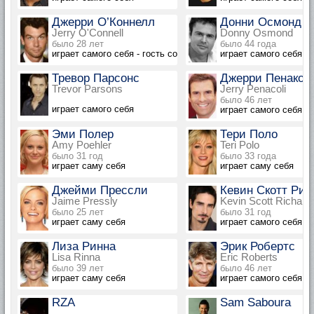
Джерри О’Коннелл
Донни Осмонд
Jerry O'Connell
Donny Osmond
было 28 лет
было 44 года
играет самого себя - гость соведущий
играет самого себя
Тревор Парсонс
Джерри Пенакол
Trevor Parsons
Jerry Penacoli
было 46 лет
играет самого себя
играет самого себя
Эми Полер
Тери Поло
Amy Poehler
Teri Polo
было 31 год
было 33 года
играет саму себя
играет саму себя
Джейми Прессли
Кевин Скотт Рич
Jaime Pressly
Kevin Scott Richard
было 25 лет
было 31 год
играет саму себя
играет самого себя
Лиза Ринна
Эрик Робертс
Lisa Rinna
Eric Roberts
было 39 лет
было 46 лет
играет саму себя
играет самого себя
RZA
Sam Saboura