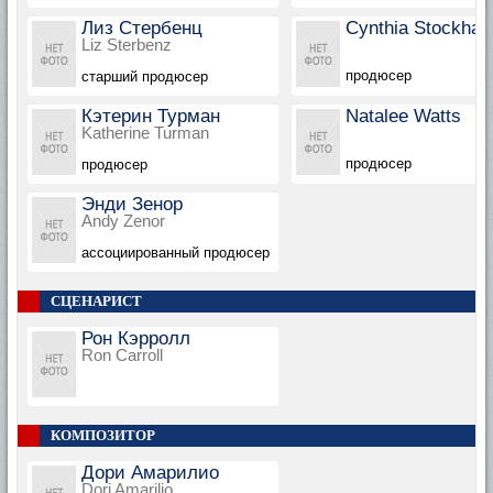
Лиз Стербенц
Cynthia Stockha
Liz Sterbenz
продюсер
старший продюсер
Кэтерин Турман
Natalee Watts
Katherine Turman
продюсер
продюсер
Энди Зенор
Andy Zenor
ассоциированный продюсер
СЦЕНАРИСТ
Рон Кэрролл
Ron Carroll
КОМПОЗИТОР
Дори Амарилио
Dori Amarilio