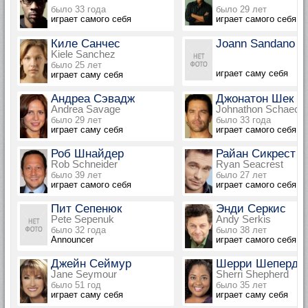
было 33 года
было 29 лет
играет самого себя
играет самого себя
Киле Санчес
Joann Sandano
Kiele Sanchez
было 25 лет
играет саму себя
играет саму себя
Андреа Сэвадж
Джонатон Шек
Andrea Savage
Johnathon Schaech
было 29 лет
было 33 года
играет саму себя
играет самого себя
Роб Шнайдер
Райан Сикрест
Rob Schneider
Ryan Seacrest
было 39 лет
было 27 лет
играет самого себя
играет самого себя
Пит Сепенюк
Энди Серкис
Pete Sepenuk
Andy Serkis
было 32 года
было 38 лет
Announcer
играет самого себя
Джейн Сеймур
Шерри Шеперд
Jane Seymour
Sherri Shepherd
было 51 год
было 35 лет
играет саму себя
играет саму себя