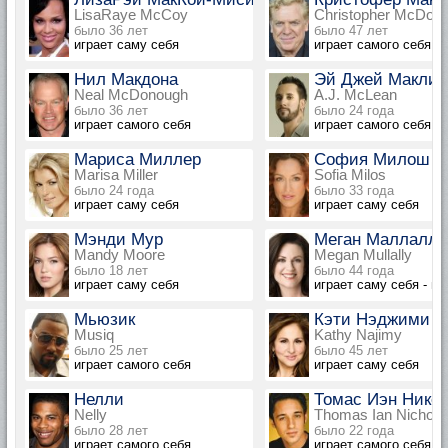
LisaRaye McCoy
Christopher McDona
было 36 лет
было 47 лет
играет саму себя
играет самого себя
Нил Макдона
Эй Джей Маклин
Neal McDonough
A.J. McLean
было 36 лет
было 24 года
играет самого себя
играет самого себя
Мариса Миллер
София Милош
Marisa Miller
Sofia Milos
было 24 года
было 33 года
играет саму себя
играет саму себя
Мэнди Мур
Меган Маллалли
Mandy Moore
Megan Mullally
было 18 лет
было 44 года
играет саму себя
играет саму себя - г
Мьюзик
Кэти Нэджими
Musiq
Kathy Najimy
было 25 лет
было 45 лет
играет самого себя
играет саму себя
Нелли
Томас Иэн Нико
Nelly
Thomas Ian Nichola
было 28 лет
было 22 года
играет самого себя
играет самого себя