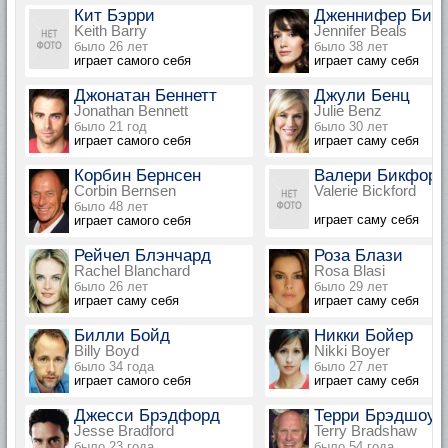
Кит Бэрри
Дженнифер Бил
Keith Barry
Jennifer Beals
было 26 лет
было 38 лет
играет самого себя
играет саму себя
Джонатан Беннетт
Джули Бенц
Jonathan Bennett
Julie Benz
было 21 год
было 30 лет
играет самого себя
играет саму себя
Корбин Бернсен
Валери Бикфорд
Corbin Bernsen
Valerie Bickford
было 48 лет
играет саму себя
играет самого себя
Рейчел Блэнчард
Роза Блази
Rachel Blanchard
Rosa Blasi
было 26 лет
было 29 лет
играет саму себя
играет саму себя
Билли Бойд
Никки Бойер
Billy Boyd
Nikki Boyer
было 34 года
было 27 лет
играет самого себя
играет саму себя
Джесси Брэдфорд
Терри Брэдшоу
Jesse Bradford
Terry Bradshaw
было 23 года
было 54 года