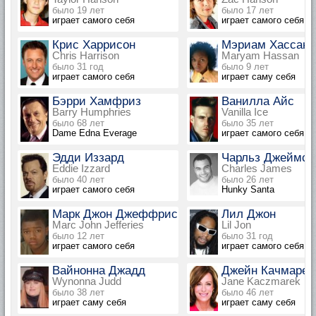
было 19 лет
было 17 лет
играет самого себя
играет самого себя
Крис Харрисон
Мэриам Хассан
Chris Harrison
Maryam Hassan
было 31 год
было 9 лет
играет самого себя
играет саму себя
Бэрри Хамфриз
Ванилла Айс
Barry Humphries
Vanilla Ice
было 68 лет
было 35 лет
Dame Edna Everage
играет самого себя
Эдди Иззард
Чарльз Джеймс
Eddie Izzard
Charles James
было 40 лет
было 26 лет
играет самого себя
Hunky Santa
Марк Джон Джеффрис
Лил Джон
Marc John Jefferies
Lil Jon
было 12 лет
было 31 год
играет самого себя
играет самого себя
Вайнонна Джадд
Джейн Качмарек
Wynonna Judd
Jane Kaczmarek
было 38 лет
было 46 лет
играет саму себя
играет саму себя