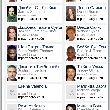
Джеймс Ст. Джеймс
Донна Саммер
James St. James
Donna Summer
было 36 лет
было 53 года
играет самого себя
играет саму себя
ДжоАнна Гарсиа Суишер
Ванда Сайкс
JoAnna Garcia Swisher
Wanda Sykes
было 23 года
было 38 лет
играет саму себя
играет саму себя
Шон Патрик Томас
Бобби Дж. Томп
Sean Patrick Thomas
Bobb'e J. Thompso
было 31 год
было 6 лет
играет самого себя
играет самого себя
Джастин Тимберлейк
Трейси Ульман
Justin Timberlake
Tracey Ullman
было 21 год
было 42 года
играет самого себя
играет саму себя
Ereina Valencia
Мелинда Варга
Melinda Varga
было 31 год
было 25 лет
играет саму себя
играет саму себя
Рики Уэбстер
Мин-На Вэнь
Rickey Webster
Ming-Na Wen