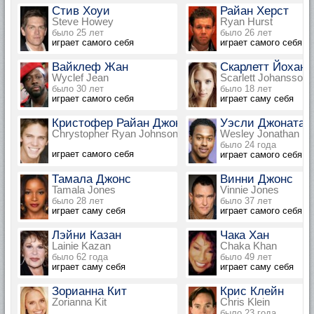
Стив Хоуи
Райан Херст
Steve Howey
Ryan Hurst
было 25 лет
было 26 лет
играет самого себя
играет самого себя
Вайклеф Жан
Скарлетт Йоханс
Wyclef Jean
Scarlett Johansson
было 30 лет
было 18 лет
играет самого себя
играет саму себя
Кристофер Райан Джонсон
Уэсли Джонатан
Chrystopher Ryan Johnson
Wesley Jonathan
было 24 года
играет самого себя
играет самого себя
Тамала Джонс
Винни Джонс
Tamala Jones
Vinnie Jones
было 28 лет
было 37 лет
играет саму себя
играет самого себя
Лэйни Казан
Чака Хан
Lainie Kazan
Chaka Khan
было 62 года
было 49 лет
играет саму себя
играет саму себя
Зорианна Кит
Крис Клейн
Zorianna Kit
Chris Klein
было 23 года