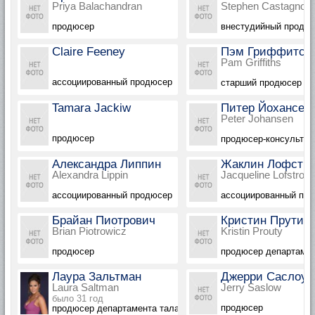
Priya Balachandran
Stephen Castagnola
продюсер
внестудийный продю
Claire Feeney
Пэм Гриффитс
Pam Griffiths
ассоциированный продюсер
старший продюсер
Tamara Jackiw
Питер Йохансен
Peter Johansen
продюсер
продюсер-консультан
Александра Липпин
Жаклин Лофстр
Alexandra Lippin
Jacqueline Lofstrom
ассоциированный продюсер
ассоциированный пр
Брайан Пиотрович
Кристин Прути
Brian Piotrowicz
Kristin Prouty
продюсер
продюсер департамен
Лаура Зальтман
Джерри Саслоу
Laura Saltman
Jerry Saslow
было 31 год
продюсер
продюсер департамента талантов