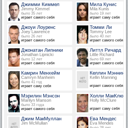
Джимми Киммел
Мила Кунис
Jimmy Kimmel
Mila Kunis
было 35 лет
было 19 лет
играет самого себя
играет саму себя
Джоуи Лоуренс
Томми Ли
Joey Lawrence
Tommy Lee
было 26 лет
было 40 лет
играет самого себя
играет самого себя
Джонатан Липники
Литтл Ричард
Jonathan Lipnicki
Little Richard
было 12 лет
было 69 лет
играет самого себя
играет самого себя
Камрин Менхейм
Келлин Мэннинг
Camryn Manheim
Kellin Manning
было 41 год
играет самого себя
играет саму себя
Мэрилин Мэнсон
Холли МакКлюр
Marilyn Manson
Holly McClure
было 33 года
играет саму себя
играет самого себя
Джим МакМуллан
Ева Мендес
Jim McMullan
Eva Mendes
было 28 лет