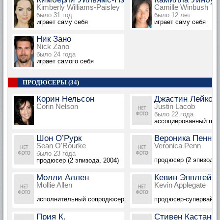
Kimberly Williams-Paisley
Camille Winbush
было 31 год
было 12 лет
играет саму себя
играет саму себя
Ник Зано
Nick Zano
было 24 года
играет самого себя
ПРОДЮСЕРЫ (34)
Корин Нельсон
Джастин Лейкоб
Corin Nelson
Justin Lacob
было 22 года
ассоциированный прод
Шон О’Рурк
Вероника Пенн
Sean O'Rourke
Veronica Penn
было 23 года
продюсер (2 эпизода,
продюсер (2 эпизода, 2004)
Молли Аллен
Кевин Эпплгейт
Mollie Allen
Kevin Applegate
исполнительный сопродюсер
продюсер-супервайзе
Прия К.
Стивен Кастань