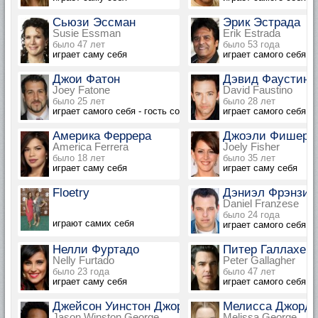
Сьюзи Эссман
Эрик Эстрада
Susie Essman
Erik Estrada
было 47 лет
было 53 года
играет саму себя
играет самого себя
Джои Фатон
Дэвид Фаустино
Joey Fatone
David Faustino
было 25 лет
было 28 лет
играет самого себя - гость соведущий
играет самого себя
Америка Феррера
Джоэли Фишер
America Ferrera
Joely Fisher
было 18 лет
было 35 лет
играет саму себя
играет саму себя
Floetry
Дэниэл Фрэнзис
Daniel Franzese
было 24 года
играют самих себя
играет самого себя
Нелли Фуртадо
Питер Галлахер
Nelly Furtado
Peter Gallagher
было 23 года
было 47 лет
играет саму себя
играет самого себя
Джейсон Уинстон Джордж
Мелисса Джорд
Jason Winston George
Melissa George