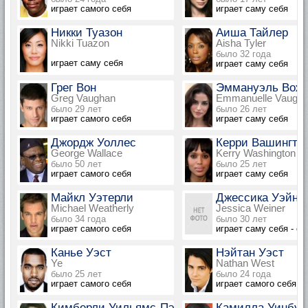
играет самого себя
играет саму себя
Никки Туазон
Аиша Тайлер
Nikki Tuazon
Aisha Tyler
было 32 года
играет саму себя
играет саму себя
Грег Вон
Эммануэль Вож
Greg Vaughan
Emmanuelle Vaugie
было 29 лет
было 26 лет
играет самого себя
играет саму себя
Джордж Уоллес
Керри Вашингто
George Wallace
Kerry Washington
было 50 лет
было 25 лет
играет самого себя
играет саму себя
Майкл Уэтерли
Джессика Уэйне
Michael Weatherly
Jessica Weiner
было 34 года
было 30 лет
играет самого себя
играет саму себя - с
Канье Уэст
Нэйтан Уэст
Ye
Nathan West
было 25 лет
было 24 года
играет самого себя
играет самого себя
Кимберли Уильямс-Пэйсли
Камилла Уинбу