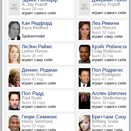
A. Jay Popoff
Jeremy Popoff
было 29 лет
играет самого себя
играет самого себя
Кая Редфорд
Леа Ремини
Kaya Redford
Leah Remini
было 32 года
Spokesmodel
играет саму себя
ЛиЭнн Раймс
Крэйг Робинсон
LeAnn Rimes
Craig Robinson
было 20 лет
было 31 год
играет саму себя
играет самого себя
Деннис Родман
Пол Родригес
Dennis Rodman
Paul Rodriguez
было 41 год
было 47 лет
играет самого себя
играет самого себя
Пол Радд
Аллен Шелленбе
Paul Rudd
Allen Shellenberger
было 33 года
было 33 года
играет самого себя
играет самого себя
Генри Симмонс
Бриттани Сноу
Henry Simmons
Brittany Snow
было 32 года
было 16 лет
играет самого себя
играет саму себя