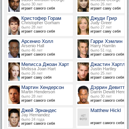
было 30 лет
было 26 лет
играет самого себя
играет саму себя
Кристофер Горам
Джуди Грир
Christopher Gorham
Judy Greer
было 28 лет
было 27 лет
играет самого себя
играет саму себя
Арсенио Холл
Гарри Хэмлин
Arsenio Hall
Harry Hamlin
было 46 лет
было 51 год
играет самого себя
играет самого себя
Мелисса Джоан Харт
Джастин Хартли
Melissa Joan Hart
Justin Hartley
было 26 лет
было 25 лет
играет саму себя
играет самого себя
Мартин Хендерсон
Дэррин Девитт 
Martin Henderson
Darrin Dewitt Henso
было 28 лет
было 30 лет
играет самого себя
играет самого себя
Джей Эрнандес
Matthew Hickl
Jay Hernandez
было 24 года
играет самого себя
играет самого себя