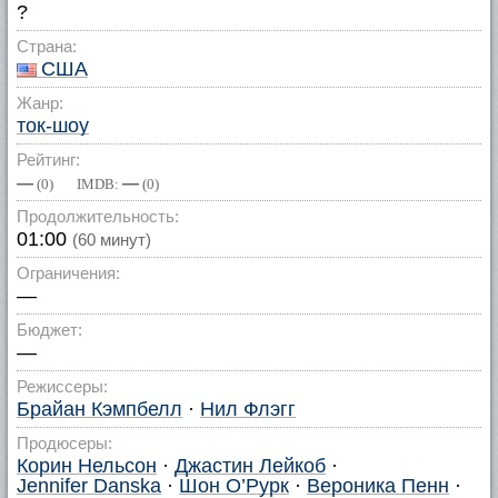
?
Страна:
США
Жанр:
ток-шоу
Рейтинг:
—
—
(
0
) IMDB:
(
0
)
Продолжительность:
01:00
(60 минут)
Ограничения:
—
Бюджет:
—
Режиссеры:
Брайан Кэмпбелл
·
Нил Флэгг
Продюсеры:
Корин Нельсон
·
Джастин Лейкоб
·
Jennifer Danska
·
Шон О’Рурк
·
Вероника Пенн
·