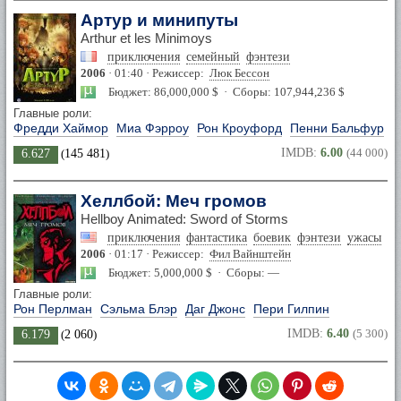
Артур и минипуты
Arthur et les Minimoys
приключения
семейный
фэнтези
2006
· 01:40 · Режиссер:
Люк Бессон
Бюджет: 86,000,000 $ · Сборы: 107,944,236 $
Главные роли:
Фредди Хаймор
Миа Фэрроу
Рон Кроуфорд
Пенни Бальфур
IMDB:
6.00
(44 000)
6.627
(
145 481
)
Хеллбой: Меч громов
Hellboy Animated: Sword of Storms
приключения
фантастика
боевик
фэнтези
ужасы
2006
· 01:17 · Режиссер:
Фил Вайнштейн
Бюджет: 5,000,000 $ · Сборы: —
Главные роли:
Рон Перлман
Сэльма Блэр
Даг Джонс
Пери Гилпин
IMDB:
6.40
(5 300)
6.179
(
2 060
)