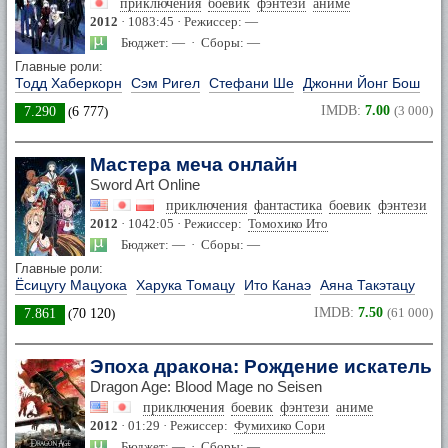
приключения
боевик
фэнтези
аниме
2012
· 1083:45 · Режиссер: —
Бюджет: — · Сборы: —
Главные роли:
Тодд Хаберкорн
Сэм Ригел
Стефани Ше
Джонни Йонг Бош
IMDB:
7.00
(3 000)
7.290
(
6 777
)
Мастера меча онлайн
Sword Art Online
приключения
фантастика
боевик
фэнтези
а
2012
· 1042:05 · Режиссер:
Томохико Ито
Бюджет: — · Сборы: —
Главные роли:
Ёсицугу Мацуока
Харука Томацу
Ито Канаэ
Аяна Такэтацу
IMDB:
7.50
(61 000)
7.861
(
70 120
)
Эпоха дракона: Рождение искатель
Dragon Age: Blood Mage no Seisen
приключения
боевик
фэнтези
аниме
2012
· 01:29 · Режиссер:
Фумихико Сори
Бюджет: — · Сборы: —