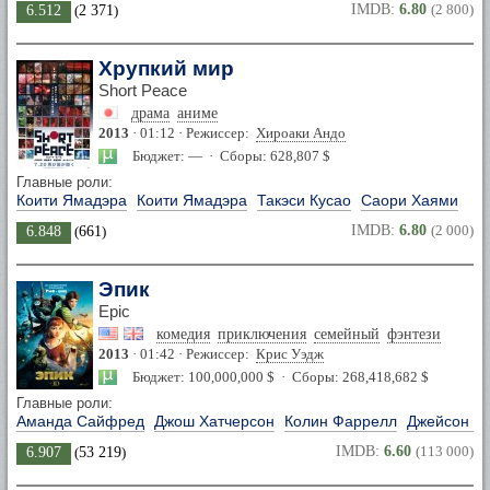
IMDB:
6.80
(2 800)
6.512
(
2 371
)
Хрупкий мир
Short Peace
драма
аниме
2013
· 01:12 · Режиссер:
Хироаки Андо
Бюджет: — · Сборы: 628,807 $
Главные роли:
Коити Ямадэра
Коити Ямадэра
Такэси Кусао
Саори Хаями
IMDB:
6.80
(2 000)
6.848
(
661
)
Эпик
Epic
комедия
приключения
семейный
фэнтези
2013
· 01:42 · Режиссер:
Крис Уэдж
Бюджет: 100,000,000 $ · Сборы: 268,418,682 $
Главные роли:
Аманда Сайфред
Джош Хатчерсон
Колин Фаррелл
Джейсон С
IMDB:
6.60
(113 000)
6.907
(
53 219
)