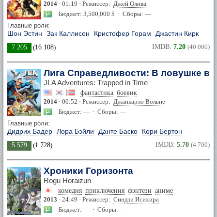
2014
· 01:19 · Режиссер:
Джей Олива
Бюджет: 3,500,000 $ · Сборы: —
Главные роли:
Шон Эстин
Зак Каллисон
Кристофер Горам
Джастин Кирк
IMDB:
7.20
(40 000)
7.205
(
16 108
)
Лига Справедливости: В ловушке в
JLA Adventures: Trapped in Time
фантастика
боевик
2014
· 00:52 · Режиссер:
Джанкарло Вольпе
Бюджет: — · Сборы: —
Главные роли:
Дидрих Бадер
Лора Бэйли
Данте Баско
Кори Бертон
IMDB:
5.70
(4 700)
5.579
(
1 728
)
Хроники Горизонта
Rogu Horaizun
комедия
приключения
фэнтези
аниме
2013
· 24:49 · Режиссер:
Синдзи Исихира
Бюджет: — · Сборы: —