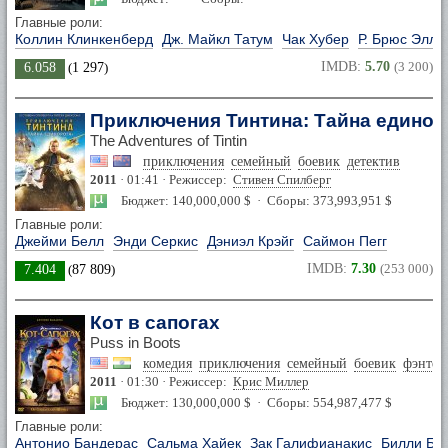
Главные роли:
Коллин Клинкенберд
Дж. Майкл Татум
Чак Хубер
Р. Брюс Элли
IMDB:
5.70
(3 200)
6.058
(
1 297
)
Приключения Тинтина: Тайна единор
The Adventures of Tintin
приключения
семейный
боевик
детектив
2011
· 01:41 · Режиссер:
Стивен Спилберг
Бюджет: 140,000,000 $ · Сборы: 373,993,951 $
Главные роли:
Джейми Белл
Энди Серкис
Дэниэл Крэйг
Саймон Пегг
IMDB:
7.30
(253 000)
7.404
(
87 809
)
Кот в сапогах
Puss in Boots
комедия
приключения
семейный
боевик
фэнтез
2011
· 01:30 · Режиссер:
Крис Миллер
Бюджет: 130,000,000 $ · Сборы: 554,987,477 $
Главные роли:
Антонио Бандерас
Сальма Хайек
Зак Галифианакис
Билли Бо