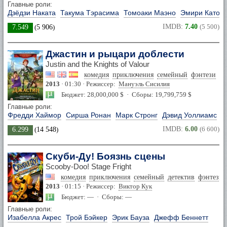
Главные роли:
Дзёдзи Наката
Такума Тэрасима
Томоаки Маэно
Эмири Като
IMDB:
7.40
(5 500)
7.549
(
5 906
)
Джастин и рыцари доблести
Justin and the Knights of Valour
комедия
приключения
семейный
фэнтези
2013
· 01:30 · Режиссер:
Мануэль Сисилия
Бюджет: 28,000,000 $ · Сборы: 19,799,759 $
Главные роли:
Фредди Хаймор
Сирша Ронан
Марк Стронг
Дэвид Уоллиамс
IMDB:
6.00
(6 600)
6.299
(
14 548
)
Скуби-Ду! Боязнь сцены
Scooby-Doo! Stage Fright
комедия
приключения
семейный
детектив
фэнтези
2013
· 01:15 · Режиссер:
Виктор Кук
Бюджет: — · Сборы: —
Главные роли:
Изабелла Акрес
Трой Бэйкер
Эрик Бауза
Джефф Беннетт