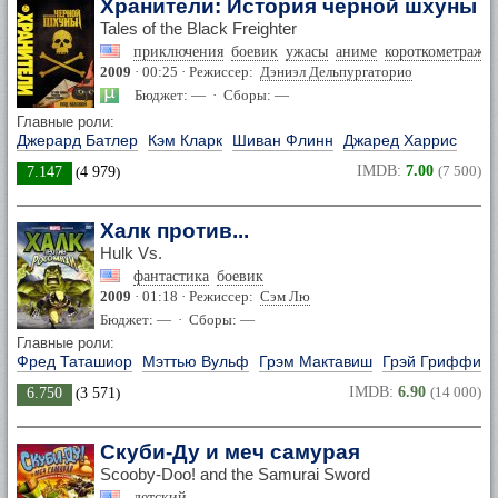
Хранители: История черной шхуны
Tales of the Black Freighter
приключения
боевик
ужасы
аниме
короткометражк
2009
· 00:25 · Режиссер:
Дэниэл Дельпургаторио
Бюджет: — · Сборы: —
Главные роли:
Джерард Батлер
Кэм Кларк
Шиван Флинн
Джаред Харрис
IMDB:
7.00
(7 500)
7.147
(
4 979
)
Халк против...
Hulk Vs.
фантастика
боевик
2009
· 01:18 · Режиссер:
Сэм Лю
Бюджет: — · Сборы: —
Главные роли:
Фред Таташиор
Мэттью Вульф
Грэм Мактавиш
Грэй Гриффин
IMDB:
6.90
(14 000)
6.750
(
3 571
)
Скуби-Ду и меч самурая
Scooby-Doo! and the Samurai Sword
детский