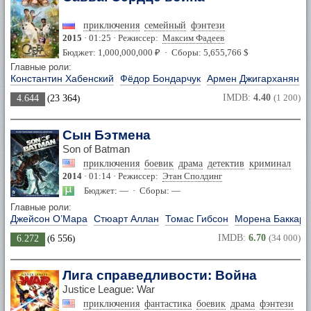
приключения
семейный
фэнтези
2015
· 01:25 · Режиссер:
Максим Фадеев
Бюджет: 1,000,000,000 ₽ · Сборы: 5,655,766 $
Главные роли:
Константин Хабенский
Фёдор Бондарчук
Армен Джигарханян
Г
IMDB:
4.40
(1 200)
4.644
(
23 364
)
Сын Бэтмена
Son of Batman
приключения
боевик
драма
детектив
криминал
2014
· 01:14 · Режиссер:
Этан Сполдинг
Бюджет: — · Сборы: —
Главные роли:
Джейсон О’Мара
Стюарт Аллан
Томас Гибсон
Морена Баккари
IMDB:
6.70
(34 000)
6.272
(
6 556
)
Лига справедливости: Война
Justice League: War
приключения
фантастика
боевик
драма
фэнтези