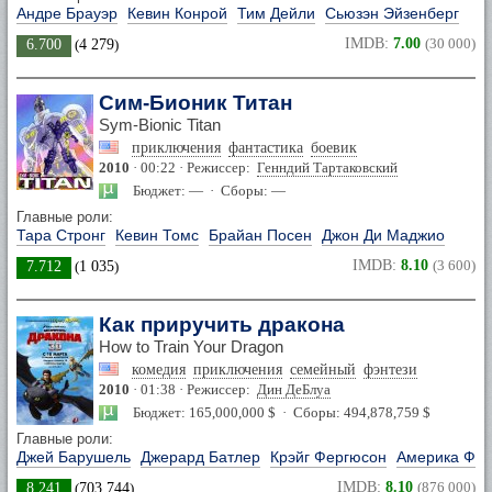
Андре Брауэр
Кевин Конрой
Тим Дейли
Сьюзэн Эйзенберг
IMDB:
7.00
(30 000)
6.700
(
4 279
)
Сим-Бионик Титан
Sym-Bionic Titan
приключения
фантастика
боевик
2010
· 00:22 · Режиссер:
Генндий Тартаковский
Бюджет: — · Сборы: —
Главные роли:
Тара Стронг
Кевин Томс
Брайан Посен
Джон Ди Маджио
IMDB:
8.10
(3 600)
7.712
(
1 035
)
Как приручить дракона
How to Train Your Dragon
комедия
приключения
семейный
фэнтези
2010
· 01:38 · Режиссер:
Дин ДеБлуа
Бюджет: 165,000,000 $ · Сборы: 494,878,759 $
Главные роли:
Джей Барушель
Джерард Батлер
Крэйг Фергюсон
Америка Фе
IMDB:
8.10
(876 000)
8.241
(
703 744
)