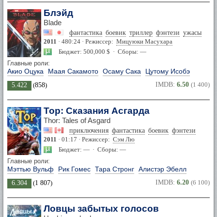
Блэйд
Blade
фантастика
боевик
триллер
фэнтези
ужасы
2011
· 480:24 · Режиссер:
Мицуюки Масухара
Бюджет: 500,000 $ · Сборы: —
Главные роли:
Акио Оцука
Маая Сакамото
Осаму Сака
Цутому Исобэ
IMDB:
6.50
(1 400)
5.422
(
858
)
Тор: Сказания Асгарда
Thor: Tales of Asgard
приключения
фантастика
боевик
фэнтези
2011
· 01:17 · Режиссер:
Сэм Лю
Бюджет: — · Сборы: —
Главные роли:
Мэттью Вульф
Рик Гомес
Тара Стронг
Алистэр Эбелл
IMDB:
6.20
(6 100)
6.304
(
1 807
)
Ловцы забытых голосов