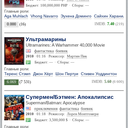
Бюджет: 100,000,000 PHP · Сборы: —
Главные роли:
Aga Muhlach
Vhong Navarro
Эухена Доминго
Сайхин Хараниль
IMDB:
7.40
(219)
0.000
(
16
)
Ультрамарины
Ultramarines: A Warhammer 40,000 Movie
фантастика
боевик
2010
· 01:16 · Режиссер:
Мартин Пик
Бюджет: — · Сборы: —
Главные роли:
Теренс Стэмп
Джон Хёрт
Шон Пертуи
Стивен Уоддингтон
IMDB:
5.60
(6 600)
6.069
(
7 531
)
Супермен/Бэтмен: Апокалипсис
Superman/Batman: Apocalypse
приключения
фантастика
боевик
2010
· 01:18 · Режиссер:
Лорен Монтгомери
Бюджет: 3,500,000 $ · Сборы: —
Главные роли: