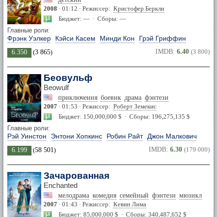
2008
· 01:12 · Режиссер:
Кристофер Беркли
Бюджет: — · Сборы: —
Главные роли:
Фрэнк Уэлкер
Кэйси Касем
Минди Кон
Грэй Гриффин
IMDB:
6.40
(3 800)
6.350
(
3 865
)
Беовульф
Beowulf
приключения
боевик
драма
фэнтези
2007
· 01:53 · Режиссер:
Роберт Земекис
Бюджет: 150,000,000 $ · Сборы: 196,275,135 $
Главные роли:
Рэй Уинстон
Энтони Хопкинс
Робин Райт
Джон Малкович
IMDB:
6.30
(179 000)
6.199
(
58 501
)
Зачарованная
Enchanted
мелодрама
комедия
семейный
фэнтези
мюзикл
2007
· 01:43 · Режиссер:
Кевин Лима
Бюджет: 85,000,000 $ · Сборы: 340,487,652 $