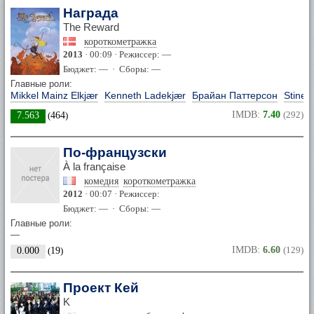
Награда
The Reward
короткометражка
2013
· 00:09 · Режиссер: —
Бюджет: — · Сборы: —
Главные роли:
Mikkel Mainz Elkjær
Kenneth Ladekjær
Брайан Паттерсон
Stine 
IMDB:
7.40
(292)
7.563
(
464
)
По-французски
À la française
комедия
короткометражка
2012
· 00:07 · Режиссер:
Бюджет: — · Сборы: —
Главные роли:
—
IMDB:
6.60
(129)
0.000
(
19
)
Проект Кей
K