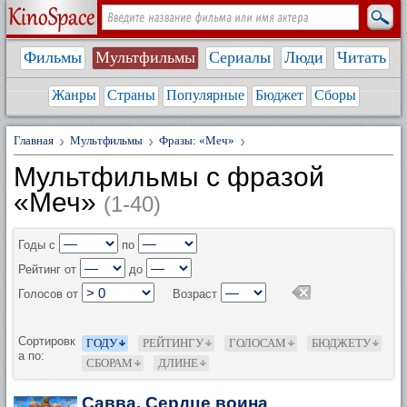
Фильмы
Мультфильмы
Сериалы
Люди
Читать
Жанры
Страны
Популярные
Бюджет
Сборы
Главная
Мультфильмы
Фразы: «Меч»
Мультфильмы с фразой
«Меч»
(1-40)
Годы с
по
Рейтинг от
до
Голосов от
Возраст
Сортировк
ГОДУ
РЕЙТИНГУ
ГОЛОСАМ
БЮДЖЕТУ
а по:
СБОРАМ
ДЛИНЕ
Савва. Сердце воина