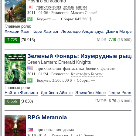
Hoshi o ou kodomo
приключения
драма
аниме
2011
· 01:56 · Режиссер:
Макото Синкай
Бюджет: — · Сборы: 645,560 $
Главные роли:
Хилари Хааг
Кори Хартзог
Леральдо Анцальдуа
Дэвид Матран
IMDB:
7.10
(18 000)
7.725
(
70 916
)
Зеленый Фонарь: Изумрудные рыца
Green Lantern: Emerald Knights
приключения
фантастика
боевик
фэнтези
2011
· 01:24 · Режиссер:
Кристофер Беркли
Бюджет: 3,500,000 $ · Сборы: —
Главные роли:
Нэйтан Филлион
Джейсон Айзекс
Элизабет Мосс
Генри Роллин
IMDB:
6.70
(16 000)
6.556
(
3 850
)
RPG Metanoia
приключения
драма
2010
· 01:45 · Режиссер:
Luis C. Suarez