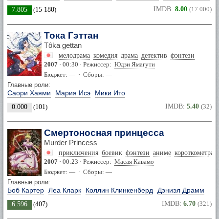
IMDB:
8.00
(17 000)
7.805
(
15 180
)
Тока Гэттан
Tôka gettan
мелодрама
комедия
драма
детектив
фэнтези
2007
· 00:30 · Режиссер:
Юдзи Ямагути
Бюджет: — · Сборы: —
Главные роли:
Саори Хаями
Мария Исэ
Мики Ито
IMDB:
5.40
(32)
0.000
(
101
)
Смертоносная принцесса
Murder Princess
приключения
боевик
фэнтези
аниме
короткометраж
2007
· 00:23 · Режиссер:
Масая Кавамо
Бюджет: — · Сборы: —
Главные роли:
Боб Картер
Леа Кларк
Коллин Клинкенберд
Дэниэл Драмм
IMDB:
6.70
(321)
6.596
(
407
)