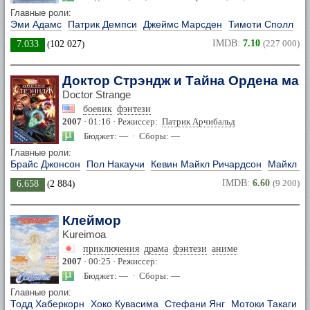
Главные роли:
Эми Адамс
Патрик Демпси
Джеймс Марсден
Тимоти Сполл
IMDB:
7.10
(227 000)
7.033
(
102 027
)
Доктор Стрэндж и Тайна Ордена маг
Doctor Strange
боевик
фэнтези
2007
· 01:16 · Режиссер:
Патрик Арчибальд
Бюджет: — · Сборы: —
Главные роли:
Брайс Джонсон
Пол Накаучи
Кевин Майкл Ричардсон
Майкл Я
IMDB:
6.60
(9 200)
6.658
(
2 884
)
Клеймор
Kureimoa
приключения
драма
фэнтези
аниме
2007
· 00:25 · Режиссер:
Бюджет: — · Сборы: —
Главные роли:
Тодд Хаберкорн
Хоко Кувасима
Стефани Янг
Мотоки Такаги