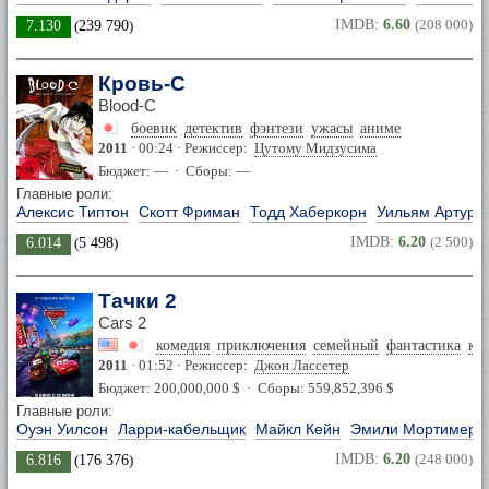
IMDB:
6.60
(208 000)
7.130
(
239 790
)
Кровь-С
Blood-C
боевик
детектив
фэнтези
ужасы
аниме
2011
· 00:24 · Режиссер:
Цутому Мидзусима
Бюджет: — · Сборы: —
Главные роли:
Алексис Типтон
Скотт Фриман
Тодд Хаберкорн
Уильям Артур 
IMDB:
6.20
(2 500)
6.014
(
5 498
)
Тачки 2
Cars 2
комедия
приключения
семейный
фантастика
кр
2011
· 01:52 · Режиссер:
Джон Лассетер
Бюджет: 200,000,000 $ · Сборы: 559,852,396 $
Главные роли:
Оуэн Уилсон
Ларри-кабельщик
Майкл Кейн
Эмили Мортимер
IMDB:
6.20
(248 000)
6.816
(
176 376
)