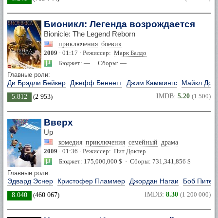
Бионикл: Легенда возрождается
Bionicle: The Legend Reborn
приключения
боевик
2009
· 01:17 · Режиссер:
Марк Балдо
Бюджет: — · Сборы: —
Главные роли:
Ди Брэдли Бейкер
Джефф Беннетт
Джим Каммингс
Майкл Дор
IMDB:
5.20
(1 500)
5.812
(
2 953
)
Вверх
Up
комедия
приключения
семейный
драма
2009
· 01:36 · Режиссер:
Пит Доктер
Бюджет: 175,000,000 $ · Сборы: 731,341,856 $
Главные роли:
Эдвард Эснер
Кристофер Пламмер
Джордан Нагаи
Боб Питер
IMDB:
8.30
(1 200 000)
8.040
(
460 067
)