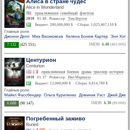
Алиса в стране чудес
Alice in Wonderland
приключения
семейный
фэнтези
2010
· 01:48 · Режиссер:
Тим Бёртон
Бюджет: 200,000,000 $ · Сборы: 1,025,467,110 $
Главные роли:
Джонни Депп
Миа Васиковска
Хелена Бонем Картер
Энн Хэтэу
IMDB:
6.40
(463 000)
7.132
(
425 551
)
Центурион
Centurion
приключения
боевик
драма
триллер
история
2010
· 01:37 · Режиссер:
Нил Маршалл
Бюджет: 12,000,000 $ · Сборы: 6,814,789 $
Главные роли:
Майкл Фассбендер
Ольга Куриленко
Доминик Уэст
Джей Джей
IMDB:
6.30
(89 000)
6.688
(
90 147
)
Погребенный заживо
Buried