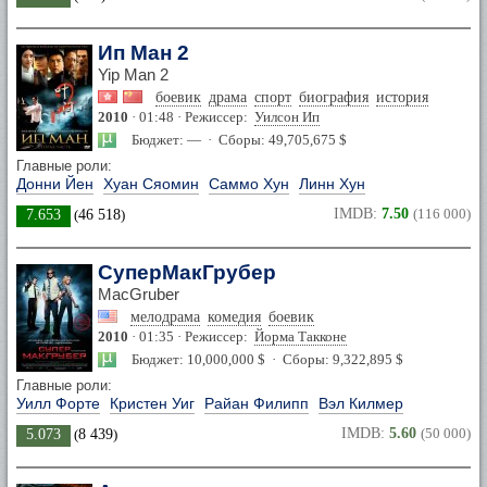
Ип Ман 2
Yip Man 2
боевик
драма
спорт
биография
история
2010
· 01:48 · Режиссер:
Уилсон Ип
Бюджет: — · Сборы: 49,705,675 $
Главные роли:
Донни Йен
Хуан Сяомин
Саммо Хун
Линн Хун
IMDB:
7.50
(116 000)
7.653
(
46 518
)
СуперМакГрубер
MacGruber
мелодрама
комедия
боевик
2010
· 01:35 · Режиссер:
Йорма Такконе
Бюджет: 10,000,000 $ · Сборы: 9,322,895 $
Главные роли:
Уилл Форте
Кристен Уиг
Райан Филипп
Вэл Килмер
IMDB:
5.60
(50 000)
5.073
(
8 439
)