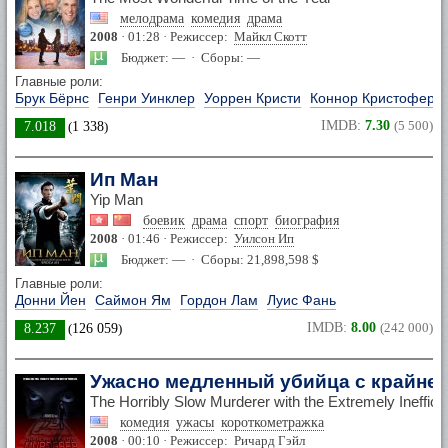
мелодрама
комедия
драма
2008
· 01:28 · Режиссер:
Майкл Скотт
Бюджет: — · Сборы: —
Главные роли:
Брук Бёрнс
Генри Уинклер
Уоррен Кристи
Коннор Кристофер Л
IMDB:
7.30
(5 500)
7.018
(
1 338
)
Ип Ман
Yip Man
боевик
драма
спорт
биография
2008
· 01:46 · Режиссер:
Уилсон Ип
Бюджет: — · Сборы: 21,898,598 $
Главные роли:
Донни Йен
Саймон Ям
Гордон Лам
Луис Фань
IMDB:
8.00
(242 000)
8.237
(
126 059
)
Ужасно медленный убийца с крайн
The Horribly Slow Murderer with the Extremely Ineffic
комедия
ужасы
короткометражка
2008
· 00:10 · Режиссер:
Ричард Гэйл