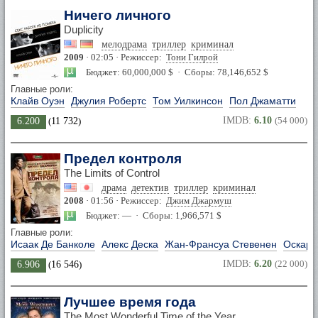
Ничего личного
Duplicity
мелодрама
триллер
криминал
2009
· 02:05 · Режиссер:
Тони Гилрой
Бюджет: 60,000,000 $ · Сборы: 78,146,652 $
Главные роли:
Клайв Оуэн
Джулия Робертс
Том Уилкинсон
Пол Джаматти
IMDB:
6.10
(54 000)
6.200
(
11 732
)
Предел контроля
The Limits of Control
драма
детектив
триллер
криминал
2008
· 01:56 · Режиссер:
Джим Джармуш
Бюджет: — · Сборы: 1,966,571 $
Главные роли:
Исаак Де Банколе
Алекс Деска
Жан-Франсуа Стевенен
Оскар 
IMDB:
6.20
(22 000)
6.906
(
16 546
)
Лучшее время года
The Most Wonderful Time of the Year