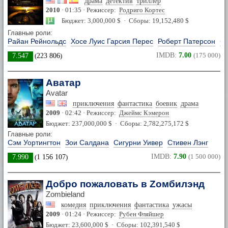
драма
детектив
триллер
2010
· 01:35 · Режиссер:
Родриго Кортес
Бюджет: 3,000,000 $ · Сборы: 19,152,480 $
Главные роли:
Райан Рейнольдс
Хосе Луис Гарсия Перес
Роберт Патерсон
Ст
IMDB:
7.00
(175 000)
7.547
(
223 806
)
Аватар
Avatar
приключения
фантастика
боевик
драма
2009
· 02:42 · Режиссер:
Джеймс Кэмерон
Бюджет: 237,000,000 $ · Сборы: 2,782,275,172 $
Главные роли:
Сэм Уортингтон
Зои Салдана
Сигурни Уивер
Стивен Лэнг
IMDB:
7.90
(1 500 000)
7.990
(
1 156 107
)
Добро пожаловать в Zомбилэнд
Zombieland
комедия
приключения
фантастика
ужасы
2009
· 01:24 · Режиссер:
Рубен Фляйшер
Бюджет: 23,600,000 $ · Сборы: 102,391,540 $