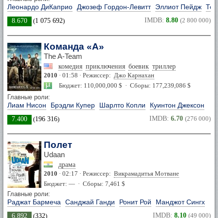
Леонардо ДиКаприо
Джозеф Гордон-Левитт
Эллиот Пейдж
Том
IMDB:
8.80
(2 800 000)
8.670
(
1 075 692
)
Команда «А»
The A-Team
комедия
приключения
боевик
триллер
2010
· 01:58 · Режиссер:
Джо Карнахан
Бюджет: 110,000,000 $ · Сборы: 177,239,086 $
Главные роли:
Лиам Нисон
Брэдли Купер
Шарлто Копли
Куинтон Джексон
IMDB:
6.70
(276 000)
7.400
(
196 316
)
Полет
Udaan
драма
2010
· 02:17 · Режиссер:
Викрамадитья Мотване
Бюджет: — · Сборы: 7,461 $
Главные роли:
Раджат Бармеча
Санджай Ганди
Ронит Рой
Манджот Сингх
IMDB:
8.10
(49 000)
6.892
(
332
)