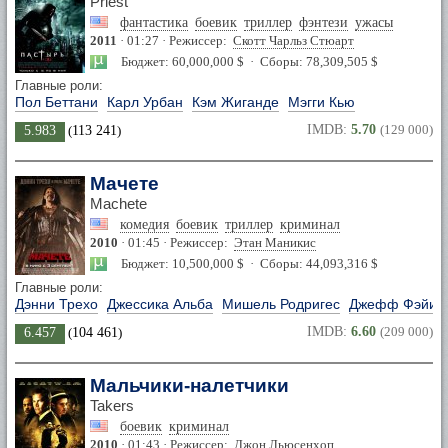
Priest
фантастика
боевик
триллер
фэнтези
ужасы
2011
· 01:27 · Режиссер:
Скотт Чарльз Стюарт
Бюджет: 60,000,000 $ · Сборы: 78,309,505 $
Главные роли:
Пол Беттани
Карл Урбан
Кэм Жиганде
Мэгги Кью
IMDB:
5.70
(129 000)
5.983
(
113 241
)
Мачете
Machete
комедия
боевик
триллер
криминал
2010
· 01:45 · Режиссер:
Этан Маникис
Бюджет: 10,500,000 $ · Сборы: 44,093,316 $
Главные роли:
Дэнни Трехо
Джессика Альба
Мишель Родригес
Джефф Фэйи
IMDB:
6.60
(209 000)
6.457
(
104 461
)
Мальчики-налетчики
Takers
боевик
криминал
2010
· 01:43 · Режиссер:
Джон Льюсенхоп