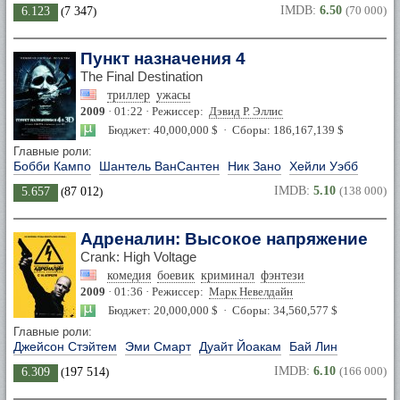
IMDB:
6.50
(70 000)
6.123
(
7 347
)
Пункт назначения 4
The Final Destination
триллер
ужасы
2009
· 01:22 · Режиссер:
Дэвид Р. Эллис
Бюджет: 40,000,000 $ · Сборы: 186,167,139 $
Главные роли:
Бобби Кампо
Шантель ВанСантен
Ник Зано
Хейли Уэбб
IMDB:
5.10
(138 000)
5.657
(
87 012
)
Адреналин: Высокое напряжение
Crank: High Voltage
комедия
боевик
криминал
фэнтези
2009
· 01:36 · Режиссер:
Марк Невелдайн
Бюджет: 20,000,000 $ · Сборы: 34,560,577 $
Главные роли:
Джейсон Стэйтем
Эми Смарт
Дуайт Йоакам
Бай Лин
IMDB:
6.10
(166 000)
6.309
(
197 514
)