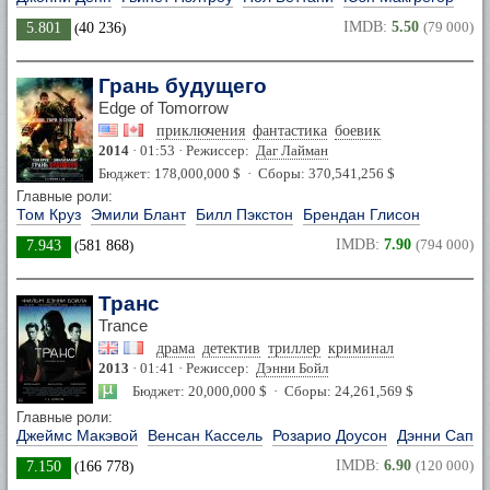
IMDB:
5.50
(79 000)
5.801
(
40 236
)
Грань будущего
Edge of Tomorrow
приключения
фантастика
боевик
2014
· 01:53 · Режиссер:
Даг Лайман
Бюджет: 178,000,000 $ · Сборы: 370,541,256 $
Главные роли:
Том Круз
Эмили Блант
Билл Пэкстон
Брендан Глисон
IMDB:
7.90
(794 000)
7.943
(
581 868
)
Транс
Trance
драма
детектив
триллер
криминал
2013
· 01:41 · Режиссер:
Дэнни Бойл
Бюджет: 20,000,000 $ · Сборы: 24,261,569 $
Главные роли:
Джеймс Макэвой
Венсан Кассель
Розарио Доусон
Дэнни Сапа
IMDB:
6.90
(120 000)
7.150
(
166 778
)