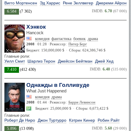
Вигго Мортенсен
Эд Харрис
Рене Зеллвегер
Джереми Айронс
IMDB:
6.70
(67 000)
6.584
(
7 302
)
Хэнкок
Hancock
комедия
фантастика
боевик
драма
2008
· 01:28 · Режиссер:
Питер Берг
Бюджет: 150,000,000 $ · Сборы: 624,386,746 $
Главные роли:
Уилл Смит
Шарлиз Терон
Джейсон Бейтман
Джей Хед
IMDB:
6.40
(535 000)
7.410
(
412 430
)
Однажды в Голливуде
What Just Happened
комедия
драма
2008
· 01:44 · Режиссер:
Барри Левинсон
Бюджет: 25,000,000 $ · Сборы: 6,673,422 $
Главные роли:
Роберт Де Ниро
Джон Туртурро
Кэтрин Кинер
Робин Райт
IMDB:
5.60
(29 000)
5.896
(
13 098
)