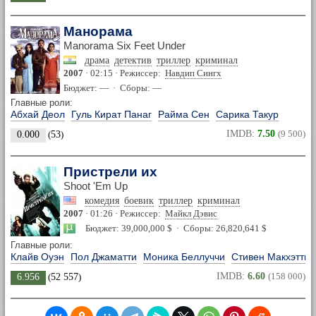
Манорама
Manorama Six Feet Under
драма
детектив
триллер
криминал
2007
· 02:15 · Режиссер:
Навдип Сингх
Бюджет: — · Сборы: —
Главные роли:
Абхай Деол
Гуль Кират Панаг
Райма Сен
Сарика Такур
IMDB:
7.50
(9 500)
0.000
(
53
)
Пристрели их
Shoot 'Em Up
комедия
боевик
триллер
криминал
2007
· 01:26 · Режиссер:
Майкл Дэвис
Бюджет: 39,000,000 $ · Сборы: 26,820,641 $
Главные роли:
Клайв Оуэн
Пол Джаматти
Моника Беллуччи
Стивен Макхэтти
IMDB:
6.60
(158 000)
6.956
(
52 557
)