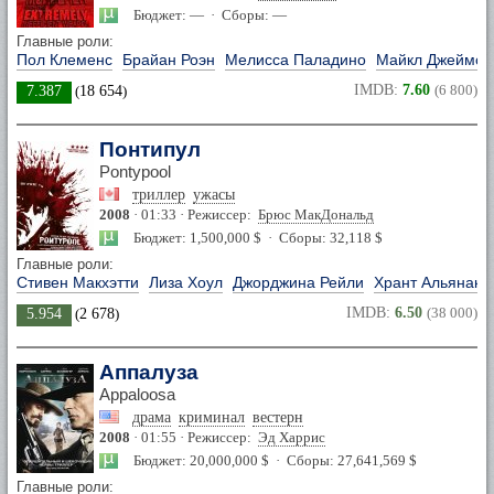
Бюджет: — · Сборы: —
Главные роли:
Пол Клеменс
Брайан Роэн
Мелисса Паладино
Майкл Джеймс 
IMDB:
7.60
(6 800)
7.387
(
18 654
)
Понтипул
Pontypool
триллер
ужасы
2008
· 01:33 · Режиссер:
Брюс МакДональд
Бюджет: 1,500,000 $ · Сборы: 32,118 $
Главные роли:
Стивен Макхэтти
Лиза Хоул
Джорджина Рейли
Хрант Альянак
IMDB:
6.50
(38 000)
5.954
(
2 678
)
Аппалуза
Appaloosa
драма
криминал
вестерн
2008
· 01:55 · Режиссер:
Эд Харрис
Бюджет: 20,000,000 $ · Сборы: 27,641,569 $
Главные роли: