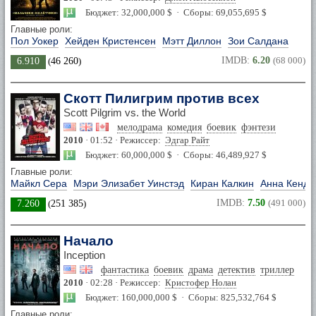
Бюджет: 32,000,000 $ · Сборы: 69,055,695 $
Главные роли:
Пол Уокер
Хейден Кристенсен
Мэтт Диллон
Зои Салдана
IMDB:
6.20
(68 000)
6.910
(
46 260
)
Скотт Пилигрим против всех
Scott Pilgrim vs. the World
мелодрама
комедия
боевик
фэнтези
2010
· 01:52 · Режиссер:
Эдгар Райт
Бюджет: 60,000,000 $ · Сборы: 46,489,927 $
Главные роли:
Майкл Сера
Мэри Элизабет Уинстэд
Киран Калкин
Анна Кендр
IMDB:
7.50
(491 000)
7.260
(
251 385
)
Начало
Inception
фантастика
боевик
драма
детектив
триллер
2010
· 02:28 · Режиссер:
Кристофер Нолан
Бюджет: 160,000,000 $ · Сборы: 825,532,764 $
Главные роли: