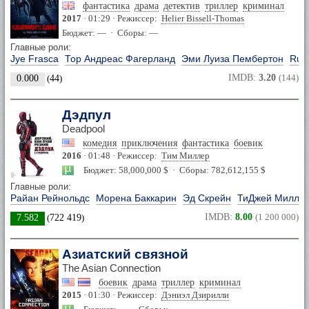
фантастика
драма
детектив
триллер
криминал
2017
· 01:29 · Режиссер:
Helier Bissell-Thomas
Бюджет: — · Сборы: —
Главные роли:
Jye Frasca
Тор Андреас Фагерланд
Эми Луиза Пембертон
Rup
IMDB:
3.20
(144)
0.000
(
44
)
Дэдпул
Deadpool
комедия
приключения
фантастика
боевик
2016
· 01:48 · Режиссер:
Тим Миллер
Бюджет: 58,000,000 $ · Сборы: 782,612,155 $
Главные роли:
Райан Рейнольдс
Морена Баккарин
Эд Скрейн
ТиДжей Милле
IMDB:
8.00
(1 200 000)
7.582
(
722 419
)
Азиатский связной
The Asian Connection
боевик
драма
триллер
криминал
2015
· 01:30 · Режиссер:
Дэниэл Дзирилли