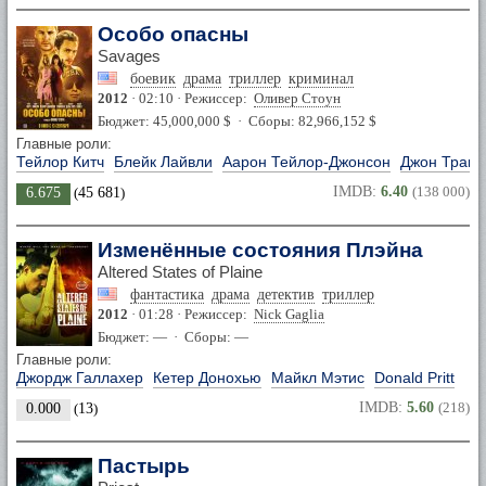
Особо опасны
Savages
боевик
драма
триллер
криминал
2012
· 02:10 · Режиссер:
Оливер Стоун
Бюджет: 45,000,000 $ · Сборы: 82,966,152 $
Главные роли:
Тейлор Китч
Блейк Лайвли
Аарон Тейлор-Джонсон
Джон Траво
IMDB:
6.40
(138 000)
6.675
(
45 681
)
Изменённые состояния Плэйна
Altered States of Plaine
фантастика
драма
детектив
триллер
2012
· 01:28 · Режиссер:
Nick Gaglia
Бюджет: — · Сборы: —
Главные роли:
Джордж Галлахер
Кетер Донохью
Майкл Мэтис
Donald Pritt
IMDB:
5.60
(218)
0.000
(
13
)
Пастырь