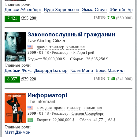
Главные роли:
Джесси Айзенберг
Вуди Харрельсон
Эмма Стоун
Эбигейл Бре
IMDB:
7.50
(659 000)
7.421
(
395 280
)
Законопослушный гражданин
Law Abiding Citizen
драма
триллер
криминал
2009
· 01:48 · Режиссер:
Ф. Гэри Грей
Бюджет: 50,000,000 $ · Сборы: 126,635,256 $
Главные роли:
Джейми Фокс
Джерард Батлер
Колм Мини
Брюс Макгилл
IMDB:
7.40
(341 000)
8.057
(
939 220
)
Информатор!
The Informant!
комедия
драма
триллер
криминал
2009
· 01:48 · Режиссер:
Стивен Содерберг
Бюджет: 22,000,000 $ · Сборы: 41,771,168 $
Главные роли:
Мэтт Дэймон