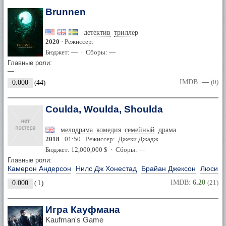
Brunnen
детектив
триллер
2020
· Режиссер:
Бюджет: — · Сборы: —
Главные роли:
—
IMDB:
—
(0)
0.000
(
44
)
Coulda, Woulda, Shoulda
мелодрама
комедия
семейный
драма
2018
· 01:50 · Режиссер:
Джеки Джадж
Бюджет: 12,000,000 $ · Сборы: —
Главные роли:
Камерон Андерсон
Нилс Дж Хонестад
Брайан Джексон
Люси Д
IMDB:
6.20
(21)
0.000
(
1
)
Игра Кауфмана
Kaufman's Game