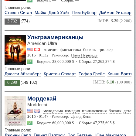
Бюджет: — · Сборы: —
Главные роли:
Стивен Сигал
Майкл Джей Уайт
Пим Бубеар
Дэймон Уитакер
IMDB:
3.20
(2 200)
3.732
(
774
)
Ультраамериканцы
American Ultra
комедия
фантастика
боевик
триллер
2015
· 01:32 · Режиссер:
Нима Нуризаде
Бюджет: 28,000,000 $ · Сборы: 27,262,374 $
Главные роли:
Джесси Айзенберг
Кристен Стюарт
Тофер Грейс
Конни Бритто
IMDB:
6.10
(100 000)
6.290
(
149 102
)
Мордекай
Mortdecai
мелодрама
комедия
приключения
боевик
детект
2015
· 01:47 · Режиссер:
Дэвид Кепп
Бюджет: 60,000,000 $ · Сборы: 47,275,695 $
Главные роли:
Джонни Депп
Гвинет Пэлтроу
Пол Беттани
Юэн Макгрегор