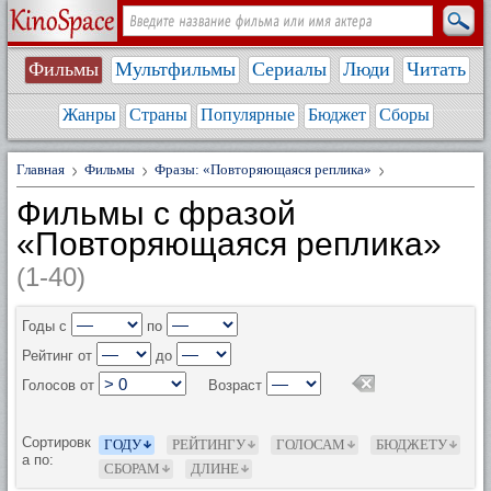
Фильмы
Мультфильмы
Сериалы
Люди
Читать
Жанры
Страны
Популярные
Бюджет
Сборы
Главная
Фильмы
Фразы: «Повторяющаяся реплика»
Фильмы с фразой
«Повторяющаяся реплика»
(1-40)
Годы с
по
Рейтинг от
до
Голосов от
Возраст
Сортировк
ГОДУ
РЕЙТИНГУ
ГОЛОСАМ
БЮДЖЕТУ
а по:
СБОРАМ
ДЛИНЕ