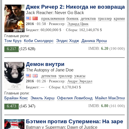
Джек Ричер 2: Никогда не возвращай
Jack Reacher: Never Go Back
приключения
боевик
детектив
триллер
кримина
2016
· 01:58 · Режиссер:
Эдвард Цвик
Бюджет: 60,000,000 $ · Сборы: 162,146,076 $
Главные роли:
Том Круз
Коби Смолдерс
Элдис Ходж
Даника Ярош
IMDB:
6.20
(190 000)
6.217
(
125 628
)
Демон внутри
The Autopsy of Jane Doe
детектив
триллер
ужасы
2016
· 01:26 · Режиссер:
Андре Эвредал
Бюджет: — · Сборы: 6,170,043 $
Главные роли:
Брайан Кокс
Эмиль Хирш
Офелия Ловибонд
Майкл МакЭлхатт
IMDB:
6.80
(161 000)
6.473
(
145 347
)
Бэтмен против Супермена: На заре 
Batman v Superman: Dawn of Justice