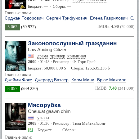
Бюджет: — · Сборы: —
Главные роли:
Срджан Тодорович
Сергей Трифунович
Елена Гаврилович
Сло
IMDB:
4.90
(79 000)
5.062
(
59 932
)
Законопослушный гражданин
Law Abiding Citizen
драма
триллер
криминал
2009
· 01:48 · Режиссер:
Ф. Гэри Грей
Бюджет: 50,000,000 $ · Сборы: 126,635,256 $
Главные роли:
Джейми Фокс
Джерард Батлер
Колм Мини
Брюс Макгилл
IMDB:
7.40
(341 000)
8.057
(
939 220
)
Мясорубка
Cheuuat gaawn chim
ужасы
2009
· 01:30 · Режиссер:
Тива Мейтхайсонг
Бюджет: — · Сборы: —
Главные роли: