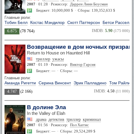
2007
· 01:28 · Режиссер:
Даррен Линн Боусман
Бюджет: 10,000,000 $ · Сборы: 139,352,633 $
Главные роли:
Тобин Белл
Костас Мэндилор
Скотт Паттерсон
Бетси Расселл
IMDB:
5.90
(175 000)
6.875
(
78 764
)
Возвращение в дом ночных призрак
Return to House on Haunted Hill
триллер
ужасы
2007
· 01:19 · Режиссер:
Виктор Гарсия
Бюджет: — · Сборы: —
Главные роли:
Аманда Ригетти
Серина Винсент
Эрик Палладино
Том Райли
IMDB:
4.50
(11 000)
4.747
(
2 166
)
В долине Эла
In the Valley of Elah
драма
детектив
триллер
криминал
2007
· 01:56 · Режиссер:
Пол Хаггис
Бюджет: — · Сборы: 29,524,289 $