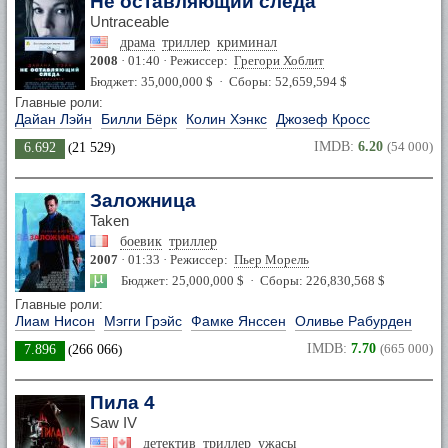
Не оставляющий следа
Untraceable
драма
триллер
криминал
2008
· 01:40 · Режиссер:
Грегори Хоблит
Бюджет: 35,000,000 $ · Сборы: 52,659,594 $
Главные роли:
Дайан Лэйн
Билли Бёрк
Колин Хэнкс
Джозеф Кросс
IMDB:
6.20
(54 000)
6.692
(
21 529
)
Заложница
Taken
боевик
триллер
2007
· 01:33 · Режиссер:
Пьер Морель
Бюджет: 25,000,000 $ · Сборы: 226,830,568 $
Главные роли:
Лиам Нисон
Мэгги Грэйс
Фамке Янссен
Оливье Рабурден
IMDB:
7.70
(665 000)
7.896
(
266 066
)
Пила 4
Saw IV
детектив
триллер
ужасы