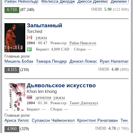
Райан Рейнольдс
Мелисса Джордж
Джесси Джеймс
Джимми Бе
IMDB:
5.90
(122 000)
6.710
(
87 240
)
Запытанный
Torched
ужасы
2004
· 00:47 · Режиссер:
Райан Николсон
Бюджет: 4,000 CAD · Сборы: —
Главные роли:
Мишель Бобак
Тамара Пендер
Дэниэл Ломас
Ryan Haneman
IMDB:
4.40
(480)
4.115
(
210
)
Дьявольское искусство
Khon len khong
детектив
ужасы
2004
· 01:36 · Режиссер:
Танит Дзитнукул
Бюджет: — · Сборы: —
Главные роли:
Ариса Уиллс
Супаксон Чаймонгкол
Кронгтонг Рачатаван
Тин С
IMDB:
4.70
(1 700)
4.960
(
329
)