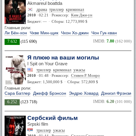
Akmareul boattda
драма
триллер
криминал
2010
· 02:21 · Режиссер:
Ким Джи-ун
Бюджет: — · Сборы: 12,773,990 $
Главные роли:
Ли Бён-хон
Чхве Мин-щик
Чхон Хо-джин
Чон Гук-хван
IMDB:
7.80
(162 000)
7.632
(
115 690
)
Я плюю на ваши могилы
I Spit on Your Grave
триллер
криминал
ужасы
2010
· 01:48 · Режиссер:
Стивен Р. Монро
Бюджет: 1,500,000 $ · Сборы: 572,809 $
Главные роли:
Сара Батлер
Джефф Брэнсон
Эндрю Ховард
Дэниэл Фрэнзиси
IMDB:
6.20
(101 000)
6.252
(
123 718
)
Сербский фильм
Srpski film
триллер
ужасы
2010
· 01:44 · Режиссер:
Срджан Спасоевич