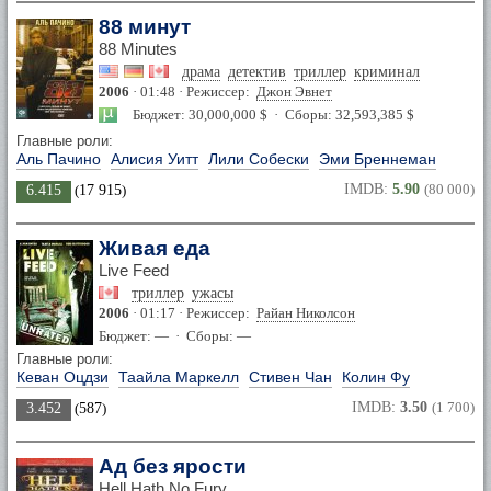
88 минут
88 Minutes
драма
детектив
триллер
криминал
2006
· 01:48 · Режиссер:
Джон Эвнет
Бюджет: 30,000,000 $ · Сборы: 32,593,385 $
Главные роли:
Аль Пачино
Алисия Уитт
Лили Собески
Эми Бреннеман
IMDB:
5.90
(80 000)
6.415
(
17 915
)
Живая еда
Live Feed
триллер
ужасы
2006
· 01:17 · Режиссер:
Райан Николсон
Бюджет: — · Сборы: —
Главные роли:
Кеван Оцдзи
Таайла Маркелл
Стивен Чан
Колин Фу
IMDB:
3.50
(1 700)
3.452
(
587
)
Ад без ярости
Hell Hath No Fury