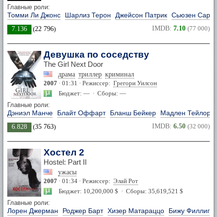
Главные роли:
Томми Ли Джонс
Шарлиз Терон
Джейсон Патрик
Сьюзен Сара
IMDB:
7.10
(77 000)
7.136
(
22 796
)
Девушка по соседству
The Girl Next Door
драма
триллер
криминал
2007
· 01:31 · Режиссер:
Грегори Уилсон
Бюджет: — · Сборы: —
Главные роли:
Дэниэл Манче
Блайт Оффарт
Бланш Бейкер
Мадлен Тейлор
IMDB:
6.50
(32 000)
6.828
(
35 763
)
Хостел 2
Hostel: Part II
ужасы
2007
· 01:34 · Режиссер:
Элай Рот
Бюджет: 10,200,000 $ · Сборы: 35,619,521 $
Главные роли:
Лорен Джерман
Роджер Барт
Хизер Матараццо
Бижу Филлипс