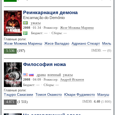
Реинкарнация демона
Encarnação do Demônio
ужасы
2008
· 01:34 · Режиссер:
Жозе Можика Маринш
Бюджет: — · Сборы: —
Главные роли:
Жозе Можика Маринш
Жесе Валадао
Адриано Стюарт
Мильен
IMDB:
—
(0)
5.536
(
197
)
Философия ножа
драма
военный
ужасы
2008
· 04:09 · Режиссер:
Андрей Исканов
Бюджет: — · Сборы: —
Главные роли:
Тэцуро Сакагами
Томоя Окамото
Юкари Фудзимото
Мануш
IMDB:
4.40
(1 800)
4.871
(
1 511
)