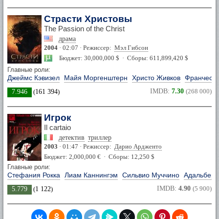
Страсти Христовы
The Passion of the Christ
драма
2004
· 02:07 · Режиссер:
Мэл Гибсон
Бюджет: 30,000,000 $ · Сборы: 611,899,420 $
Главные роли:
Джеймс Кэвизел
Майя Моргенштерн
Христо Живков
Франческо
IMDB:
7.30
(268 000)
7.946
(
161 394
)
Игрок
Il cartaio
детектив
триллер
2003
· 01:47 · Режиссер:
Дарио Ардженто
Бюджет: 2,000,000 € · Сборы: 12,250 $
Главные роли:
Стефания Рокка
Лиам Каннингэм
Сильвио Муччино
Адальберт
IMDB:
4.90
(5 900)
5.779
(
1 122
)