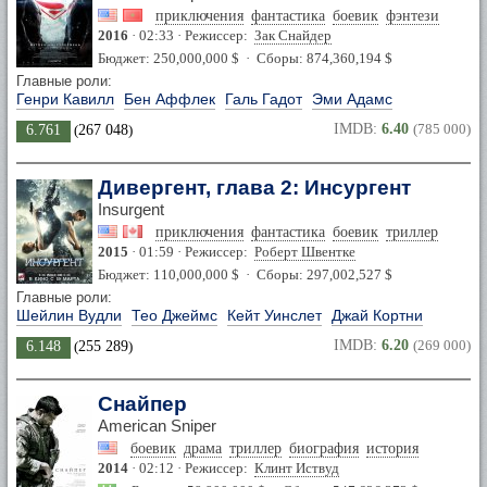
приключения
фантастика
боевик
фэнтези
2016
· 02:33 · Режиссер:
Зак Снайдер
Бюджет: 250,000,000 $ · Сборы: 874,360,194 $
Главные роли:
Генри Кавилл
Бен Аффлек
Галь Гадот
Эми Адамс
IMDB:
6.40
(785 000)
6.761
(
267 048
)
Дивергент, глава 2: Инсургент
Insurgent
приключения
фантастика
боевик
триллер
2015
· 01:59 · Режиссер:
Роберт Швентке
Бюджет: 110,000,000 $ · Сборы: 297,002,527 $
Главные роли:
Шейлин Вудли
Тео Джеймс
Кейт Уинслет
Джай Кортни
IMDB:
6.20
(269 000)
6.148
(
255 289
)
Снайпер
American Sniper
боевик
драма
триллер
биография
история
2014
· 02:12 · Режиссер:
Клинт Иствуд