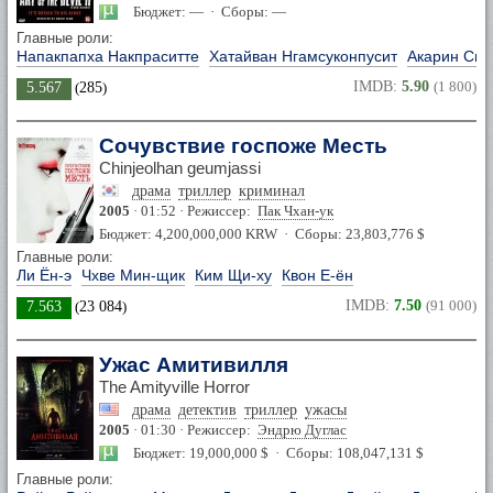
Бюджет: — · Сборы: —
Главные роли:
Напакпапха Накпраситте
Хатайван Нгамсуконпусит
Акарин Сив
IMDB:
5.90
(1 800)
5.567
(
285
)
Сочувствие госпоже Месть
Chinjeolhan geumjassi
драма
триллер
криминал
2005
· 01:52 · Режиссер:
Пак Чхан-ук
Бюджет: 4,200,000,000 KRW · Сборы: 23,803,776 $
Главные роли:
Ли Ён-э
Чхве Мин-щик
Ким Щи-ху
Квон Е-ён
IMDB:
7.50
(91 000)
7.563
(
23 084
)
Ужас Амитивилля
The Amityville Horror
драма
детектив
триллер
ужасы
2005
· 01:30 · Режиссер:
Эндрю Дуглас
Бюджет: 19,000,000 $ · Сборы: 108,047,131 $
Главные роли: