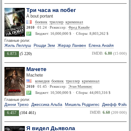
Три часа на побег
À bout portant
боевик
триллер
криминал
2010
· 01:24 · Режиссер:
Фред Кавайе
Бюджет: 16,000,000 $ · Сборы: 8,803,262 $
Главные роли:
Жиль Леллуш
Рошди Зем
Жерар Ланвен
Елена Анайя
IMDB:
6.80
(15 000)
6.873
(
5 220
)
Мачете
Machete
комедия
боевик
триллер
криминал
2010
· 01:45 · Режиссер:
Этан Маникис
Бюджет: 10,500,000 $ · Сборы: 44,093,316 $
Главные роли:
Дэнни Трехо
Джессика Альба
Мишель Родригес
Джефф Фэйи
IMDB:
6.60
(209 000)
6.457
(
104 461
)
Я видел Дьявола