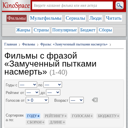
Фильмы
Мультфильмы
Сериалы
Люди
Читать
Жанры
Страны
Популярные
Бюджет
Сборы
Главная
Фильмы
Фразы: «Замученный пытками насмерть»
Фильмы с фразой
«Замученный пытками
насмерть»
(1-40)
Годы с
по
Рейтинг от
до
Голосов от
Возраст
Сортировк
ГОДУ
РЕЙТИНГУ
ГОЛОСАМ
БЮДЖЕТУ
а по:
СБОРАМ
ДЛИНЕ