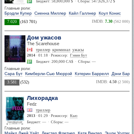
Бюджет: 58,800,000 $ · Сборы: 547,626,372 $
Главные роли:
Брэдли Купер
Сиенна Миллер
Кайл Галлнер
Коул Конис
IMDB:
7.30
(562 000)
7.020
(
163 701
)
Дом ужасов
The Scarehouse
триллер
криминал
ужасы
2014
· 01:18 · Режиссер:
Гэвин Бут
Бюджет: 200,000 CA$ · Сборы: —
Главные роли:
Сара Бут
Кимберли-Сью Мюррэй
Кэтерин Баррелл
Дэни Барк
IMDB:
4.50
(2 500)
3.581
(
532
)
Лихорадка
Fedz
триллер
2013
· 01:29 · Режиссер:
Кью
Бюджет: — · Сборы: —
Главные роли:
Майкл Джей Уайт
Декстер Флетчер
Катя Винтер
Эшли Уолтерс