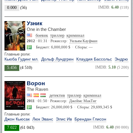
IMDB:
6.40
(118)
0.000
(
56
)
Узник
One in the Chamber
боевик
триллер
криминал
2012
· 01:31 · Режиссер:
Уильям Кауфман
Бюджет: 6,000,000 $ · Сборы: —
Главные роли:
Кьюба Гудинг мл.
Дольф Лундгрен
Клаудия Бассольс
Эндрю Б
IMDB:
5.10
(5 200)
5.456
(
4 510
)
Ворон
The Raven
детектив
триллер
криминал
2011
· 01:50 · Режиссер:
Джеймс МакТиг
Бюджет: 26,000,000 $ · Сборы: 29,699,345 $
Главные роли:
Джон Кьюсак
Люк Эванс
Элис Ив
Брендан Глисон
IMDB:
6.40
(90 000)
7.022
(
61 043
)