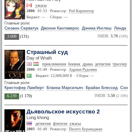
ужасы
2006
· 01:53 · Режиссер:
Роб Карпентер
Бюджет: — · Сборы: —
Главные роли:
Сюзанн Серватук
Джонни Кантиверос
Дэника Инглиш
Линда Ст
IMDB:
3.70
(169)
3.608
(
131
)
Страшный суд
Day of Wrath
приключения
боевик
драма
детектив
триллер
2006
· 01:49 · Режиссер:
Адриан Рудомин
Бюджет: 12,000,000 $ · Сборы: —
Главные роли:
Кристофер Ламберт
Бланка Марсильяч
Брайан Блессид
Сонья
IMDB:
5.50
(2 100)
6.239
(
1 170
)
Дьявольское искусство 2
Long khong
детектив
фэнтези
ужасы
2005
· 01:40 · Режиссер:
Паситх Буранаджан