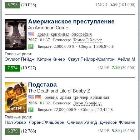
IMDB:
5.50
(101 000)
5.795
(
29 023
)
Американское преступление
An American Crime
драма
криминал
биография
2007
· 01:37 · Режиссер:
Томми О’Хейвер
Бюджет: 2,000,000 $ · Сборы: 1,306,875 $
Главные роли:
Эллиот Пейдж
Кэтрин Кинер
Скаут Тэйлор-Комптон
Хейли Ма
IMDB:
7.20
(39 000)
7.574
(
19 927
)
Подстава
The Death and Life of Bobby Z
боевик
драма
триллер
криминал
2006
· 01:32 · Режиссер:
Джон Херцфелд
Бюджет: 22,000,000 $ · Сборы: 413,454 $
Главные роли:
Пол Уокер
Лоренс Фишбёрн
Оливия Уайлд
Джейсон Флеминг
IMDB:
5.80
(16 000)
6.379
(
12 788
)