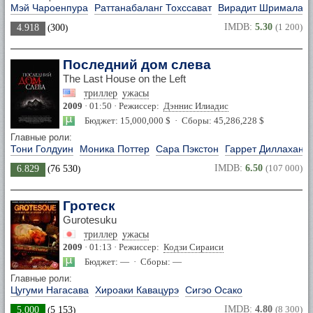
Мэй Чароенпура
Раттанабаланг Тохссават
Вирадит Шрималаи
IMDB:
5.30
(1 200)
4.918
(
300
)
Последний дом слева
The Last House on the Left
триллер
ужасы
2009
· 01:50 · Режиссер:
Дэннис Илиадис
Бюджет: 15,000,000 $ · Сборы: 45,286,228 $
Главные роли:
Тони Голдуин
Моника Поттер
Сара Пэкстон
Гаррет Диллахант
IMDB:
6.50
(107 000)
6.829
(
76 530
)
Гротеск
Gurotesuku
триллер
ужасы
2009
· 01:13 · Режиссер:
Кодзи Сираиси
Бюджет: — · Сборы: —
Главные роли:
Цугуми Нагасава
Хироаки Кавацурэ
Сигэо Осако
IMDB:
4.80
(8 300)
5.000
(
5 153
)