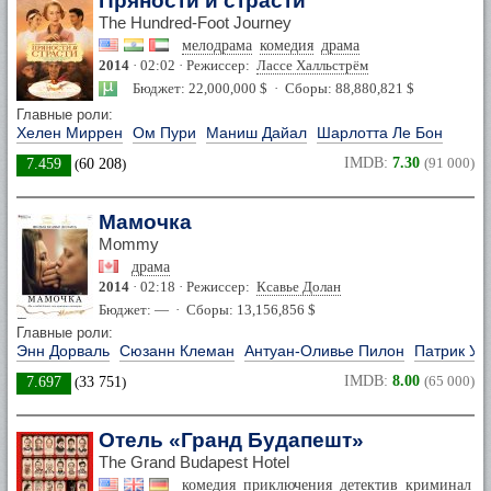
Пряности и страсти
The Hundred-Foot Journey
мелодрама
комедия
драма
2014
· 02:02 · Режиссер:
Лассе Халльстрём
Бюджет: 22,000,000 $ · Сборы: 88,880,821 $
Главные роли:
Хелен Миррен
Ом Пури
Маниш Дайал
Шарлотта Ле Бон
IMDB:
7.30
(91 000)
7.459
(
60 208
)
Мамочка
Mommy
драма
2014
· 02:18 · Режиссер:
Ксавье Долан
Бюджет: — · Сборы: 13,156,856 $
Главные роли:
Энн Дорваль
Сюзанн Клеман
Антуан-Оливье Пилон
Патрик Уа
IMDB:
8.00
(65 000)
7.697
(
33 751
)
Отель «Гранд Будапешт»
The Grand Budapest Hotel
комедия
приключения
детектив
криминал