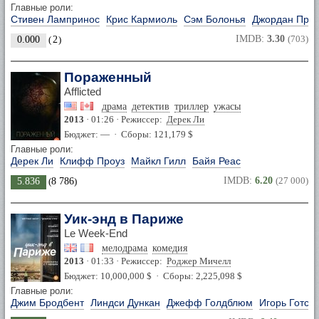
Главные роли:
Стивен Лампринос
Крис Кармиоль
Сэм Болонья
Джордан Прес
IMDB:
3.30
(703)
0.000
(
2
)
Пораженный
Afflicted
драма
детектив
триллер
ужасы
2013
· 01:26 · Режиссер:
Дерек Ли
Бюджет: — · Сборы: 121,179 $
Главные роли:
Дерек Ли
Клифф Проуз
Майкл Гилл
Байя Реас
IMDB:
6.20
(27 000)
5.836
(
8 786
)
Уик-энд в Париже
Le Week-End
мелодрама
комедия
2013
· 01:33 · Режиссер:
Роджер Мичелл
Бюджет: 10,000,000 $ · Сборы: 2,225,098 $
Главные роли:
Джим Бродбент
Линдси Дункан
Джефф Голдблюм
Игорь Готсм