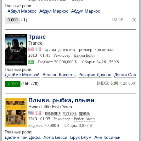
Главные роли:
Абдул Маркос
Абдул Маркос
Абдул Маркос
IMDB:
—
(0)
0.000
(
1
)
Транс
Trance
драма
детектив
триллер
криминал
2013
· 01:41 · Режиссер:
Дэнни Бойл
Бюджет: 20,000,000 $ · Сборы: 24,261,569 $
Главные роли:
Джеймс Макэвой
Венсан Кассель
Розарио Доусон
Дэнни Сапа
IMDB:
6.90
(120 000)
7.150
(
166 778
)
Плыви, рыбка, плыви
Swim Little Fish Swim
комедия
музыка
драма
2013
· 01:35 · Режиссер:
Рубен Амар
Бюджет: 70,000 $ · Сборы: 3,877 $
Главные роли:
Дастин Гай Дефа
Лола Бесси
Брук Блум
Анн Косиньи