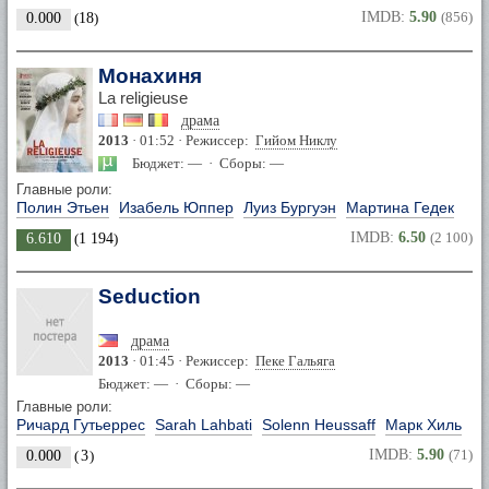
IMDB:
5.90
(856)
0.000
(
18
)
Монахиня
La religieuse
драма
2013
· 01:52 · Режиссер:
Гийом Никлу
Бюджет: — · Сборы: —
Главные роли:
Полин Этьен
Изабель Юппер
Луиз Бургуэн
Мартина Гедек
IMDB:
6.50
(2 100)
6.610
(
1 194
)
Seduction
драма
2013
· 01:45 · Режиссер:
Пеке Гальяга
Бюджет: — · Сборы: —
Главные роли:
Ричард Гутьеррес
Sarah Lahbati
Solenn Heussaff
Марк Хиль
IMDB:
5.90
(71)
0.000
(
3
)