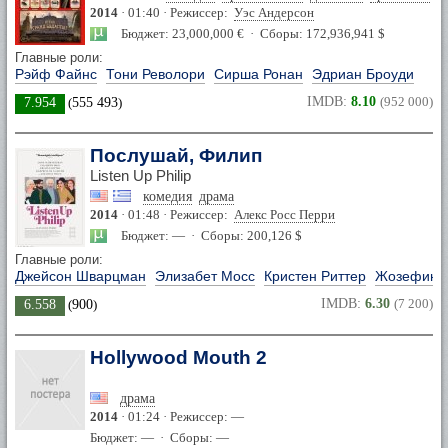
2014
· 01:40 · Режиссер:
Уэс Андерсон
Бюджет: 23,000,000 € · Сборы: 172,936,941 $
Главные роли:
Рэйф Файнс
Тони Револори
Сирша Ронан
Эдриан Броуди
IMDB:
8.10
(952 000)
7.954
(
555 493
)
Послушай, Филип
Listen Up Philip
комедия
драма
2014
· 01:48 · Режиссер:
Алекс Росс Перри
Бюджет: — · Сборы: 200,126 $
Главные роли:
Джейсон Шварцман
Элизабет Мосс
Кристен Риттер
Жозефин д
IMDB:
6.30
(7 200)
6.558
(
900
)
Hollywood Mouth 2
драма
2014
· 01:24 · Режиссер: —
Бюджет: — · Сборы: —