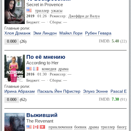
Secret in Provence
триллер
ужасы
2019
· 01:26 · Режиссер:
Джеффри де Валуа
Бюджет: — · Сборы: —
Главные роли:
Хлоя Доманж
Эми Линдон
Майкл Лори
Рубен Гевара
IMDB:
5.40
(22)
0.000
(
26
)
По её мнению
According to Her
комедия
драма
2016
· 01:30 · Режиссер: —
Бюджет: — · Сборы: —
Главные роли:
Ирина Абрахам
Паскаль Йен Пфистер
Элуиз Эонне
Pascal Esc
IMDB:
7.30
(91)
0.000
(
62
)
Выживший
The Revenant
приключения
боевик
драма
триллер
биогра