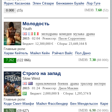
Яурис Касанова
Элен Сёзаре
Бенжамен Буайе
Лор Гуге
IMDB:
7.60
(52)
0.000
(
15
)
Молодость
Youth
мелодрама
комедия
музыка
драма
2015
· 02:04 · Режиссер:
Паоло Соррентино
Бюджет: 12,300,000 € · Сборы: 23,449,164 $
Главные роли:
Харви Кейтель
Майкл Кейн
Рэйчел Вайс
Пол Дано
IMDB:
7.30
(88 000)
7.262
(
122 066
)
Строго на запад
Slow West
приключения
боевик
драма
триллер
вестерн
2015
· 01:24 · Режиссер:
Джон Маклин
Бюджет: 2,000,000 $ · Сборы: 1,295,574 $
Главные роли:
Коди Смит-Макфи
Майкл Фассбендер
Бен Мендельсон
Карен 
IMDB:
6.90
(50 000)
6.705
(
19 627
)