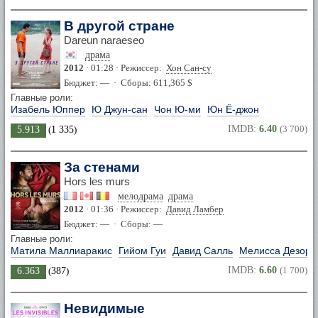
В другой стране
Dareun naraeseo
драма
2012
· 01:28 · Режиссер:
Хон Сан-су
Бюджет: — · Сборы: 611,365 $
Главные роли:
Изабель Юппер
Ю Джун-сан
Чон Ю-ми
Юн Ё-джон
IMDB:
6.40
(3 700)
5.913
(
1 335
)
За стенами
Hors les murs
мелодрама
драма
2012
· 01:36 · Режиссер:
Давид Ламбер
Бюджет: — · Сборы: —
Главные роли:
Матила Маллиаракис
Гийом Гуи
Давид Салль
Мелисса Дезорм
IMDB:
6.60
(1 700)
6.363
(
387
)
Невидимые