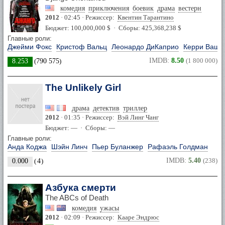
комедия
приключения
боевик
драма
вестерн
2012
· 02:45 · Режиссер:
Квентин Тарантино
Бюджет: 100,000,000 $ · Сборы: 425,368,238 $
Главные роли:
Джейми Фокс
Кристоф Вальц
Леонардо ДиКаприо
Керри Ваши
IMDB:
8.50
(1 800 000)
8.253
(
790 575
)
The Unlikely Girl
драма
детектив
триллер
2012
· 01:35 · Режиссер:
Вэй Линг Чанг
Бюджет: — · Сборы: —
Главные роли:
Анда Коджа
Шэйн Линч
Пьер Буланжер
Рафаэль Голдман
IMDB:
5.40
(238)
0.000
(
4
)
Азбука смерти
The ABCs of Death
комедия
ужасы
2012
· 02:09 · Режиссер:
Кааре Эндрюс