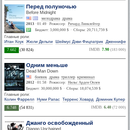
Перед полуночью
Before Midnight
мелодрама
драма
2013
· 01:49 · Режиссер:
Ричард Линклейтер
Бюджет: 3,000,000 $ · Сборы: 20,711,759 $
Главные роли:
Итан Хоук
Жюли Дельпи
Шеймус Дэви-Фицпатрик
Дженнифер 
IMDB:
7.90
(183 000)
7.602
(
30 824
)
Одним меньше
Dead Man Down
боевик
драма
триллер
криминал
2012
· 01:58 · Режиссер:
Нильс Арден Оплев
Бюджет: 30,000,000 $ · Сборы: 18,074,539 $
Главные роли:
Колин Фаррелл
Нуми Рапас
Терренс Ховард
Доминик Купер
IMDB:
6.40
(72 000)
6.748
(
54 831
)
Джанго освобожденный
Django Unchained