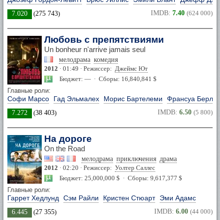
IMDB:
7.40
(624 000)
7.020
(
275 743
)
Любовь с препятствиями
Un bonheur n'arrive jamais seul
мелодрама
комедия
2012
· 01:49 · Режиссер:
Джеймс Ют
Бюджет: — · Сборы: 16,840,841 $
Главные роли:
Софи Марсо
Гад Эльмалех
Морис Бартелеми
Франсуа Берле
IMDB:
6.50
(5 800)
7.272
(
38 403
)
На дороге
On the Road
мелодрама
приключения
драма
2012
· 02:20 · Режиссер:
Уолтер Саллес
Бюджет: 25,000,000 $ · Сборы: 9,617,377 $
Главные роли:
Гаррет Хедлунд
Сэм Райли
Кристен Стюарт
Эми Адамс
IMDB:
6.00
(44 000)
6.445
(
27 355
)