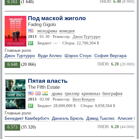
IMDB:
6.40
(8 900)
6.161
(
1 640
)
Под маской жиголо
Fading Gigolo
мелодрама
комедия
2013
· 01:30 · Режиссер:
Джон Туртурро
Бюджет: — · Сборы: 22,706,304 $
Главные роли:
Джон Туртурро
Вуди Аллен
Шэрон Стоун
София Вергара
IMDB:
6.20
(26 000)
6.648
(
20 066
)
Пятая власть
The Fifth Estate
драма
триллер
криминал
биография
2013
· 02:08 · Режиссер:
Билл Кондон
Бюджет: 28,000,000 $ · Сборы: 9,058,564 $
Главные роли:
Бенедикт Камбербэтч
Даниэль Брюль
Дэвид Тьюлис
Алисия Ви
IMDB:
6.20
(44 000)
6.573
(
35 320
)