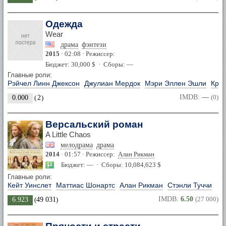
Одежда
Wear
драма
фэнтези
2015
· 02:08 · Режиссер:
Бюджет: 30,000 $ · Сборы: —
Главные роли:
Рэйчел Линн Джексон
Джулиан Мердок
Мэри Эллен Эшли
Крис
IMDB:
—
(0)
0.000
(
2
)
Версальский роман
A Little Chaos
мелодрама
драма
2014
· 01:57 · Режиссер:
Алан Рикман
Бюджет: — · Сборы: 10,084,623 $
Главные роли:
Кейт Уинслет
Маттиас Шонартс
Алан Рикман
Стэнли Туччи
IMDB:
6.50
(27 000)
6.923
(
49 031
)