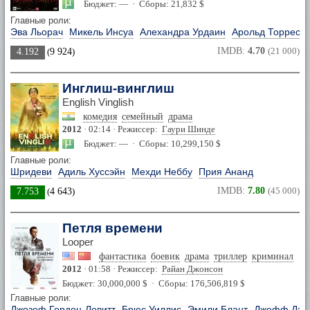
Бюджет: — · Сборы: 21,832 $
Главные роли:
Эва Льорач
Микель Инсуа
Алехандра Урдаин
Арольд Торрес
IMDB:
4.70
(21 000)
4.192
(
9 924
)
Инглиш-винглиш
English Vinglish
комедия
семейный
драма
2012
· 02:14 · Режиссер:
Гаури Шинде
Бюджет: — · Сборы: 10,299,150 $
Главные роли:
Шридеви
Адиль Хуссэйн
Мехди Неббу
Прия Ананд
IMDB:
7.80
(45 000)
7.753
(
4 643
)
Петля времени
Looper
фантастика
боевик
драма
триллер
криминал
2012
· 01:58 · Режиссер:
Райан Джонсон
Бюджет: 30,000,000 $ · Сборы: 176,506,819 $
Главные роли:
Джозеф Гордон-Левитт
Брюс Уиллис
Эмили Блант
Джефф Дэн