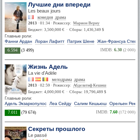
Лучшие дни впереди
Les beaux jours
комедия
драма
2013
· 01:34 · Режиссер:
Марион Верну
Бюджет: 3,500,000 € · Сборы: 1,436,349 $
Главные роли:
Фанни Ардан
Лоран Лафитт
Патрик Шене
Жан-Франсуа Стеве
IMDB:
6.30
(2 000)
6.594
(
3 499
)
Жизнь Адель
La vie d'Adèle
мелодрама
драма
2013
· 02:59 · Режиссер:
Абделатиф Кешиш
Бюджет: 4,000,000 € · Сборы: 19,796,489 $
Главные роли:
Адель Экзаркопулос
Леа Сейду
Салим Кешьюш
Орельен Реку
IMDB:
7.60
(172 000)
7.011
(
79 674
)
Секреты прошлого
Le passé