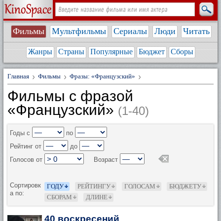
Фильмы
Мультфильмы
Сериалы
Люди
Читать
Жанры
Страны
Популярные
Бюджет
Сборы
Главная
Фильмы
Фразы: «Французский»
Фильмы с фразой
«Французский»
(1-40)
Годы с
по
Рейтинг от
до
Голосов от
Возраст
Сортировк
ГОДУ
РЕЙТИНГУ
ГОЛОСАМ
БЮДЖЕТУ
а по:
СБОРАМ
ДЛИНЕ
40 воскресений