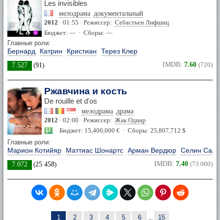
Les invisibles
мелодрама
документальный
2012
· 01:55 · Режиссер:
Себастьен Лифшиц
Бюджет: — · Сборы: —
Главные роли:
Бернард
Катрин
Кристиан
Терез Клер
IMDB:
7.60
(720)
7.527
(
91
)
Ржавчина и кость
De rouille et d'os
мелодрама
драма
2012
· 02:00 · Режиссер:
Жак Одиар
Бюджет: 15,400,000 € · Сборы: 25,807,712 $
Главные роли:
Марион Котийяр
Маттиас Шонартс
Арман Вердюр
Селин Салл
IMDB:
7.40
(73 000)
7.072
(
25 458
)
1
2
3
4
5
6
...
15