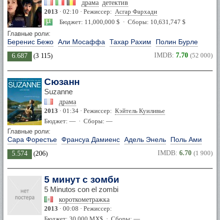
драма
детектив
2013
· 02:10 · Режиссер:
Асгар Фархади
Бюджет: 11,000,000 $ · Сборы: 10,631,747 $
Главные роли:
Беренис Бежо
Али Мосаффа
Тахар Рахим
Полин Бурле
IMDB:
7.70
(52 000)
6.687
(
3 115
)
Сюзанн
Suzanne
драма
2013
· 01:34 · Режиссер:
Кэйтель Куиливье
Бюджет: — · Сборы: —
Главные роли:
Сара Форестье
Франсуа Дамиенс
Адель Энель
Поль Ами
IMDB:
6.70
(1 900)
5.574
(
206
)
5 минут с зомби
5 Minutos con el zombi
короткометражка
2013
· 00:08 · Режиссер:
Бюджет: 30,000 MX$ · Сборы: —