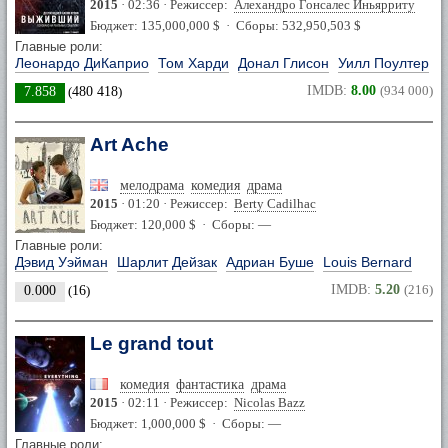
2015
· 02:36 · Режиссер:
Алехандро Гонсалес Иньярриту
Бюджет: 135,000,000 $ · Сборы: 532,950,503 $
Главные роли:
Леонардо ДиКаприо
Том Харди
Донал Глисон
Уилл Поултер
IMDB:
8.00
(934 000)
7.858
(
480 418
)
Art Ache
мелодрама
комедия
драма
2015
· 01:20 · Режиссер:
Berty Cadilhac
Бюджет: 120,000 $ · Сборы: —
Главные роли:
Дэвид Уэйман
Шарлит Дейзак
Адриан Буше
Louis Bernard
IMDB:
5.20
(216)
0.000
(
16
)
Le grand tout
комедия
фантастика
драма
2015
· 02:11 · Режиссер:
Nicolas Bazz
Бюджет: 1,000,000 $ · Сборы: —
Главные роли: